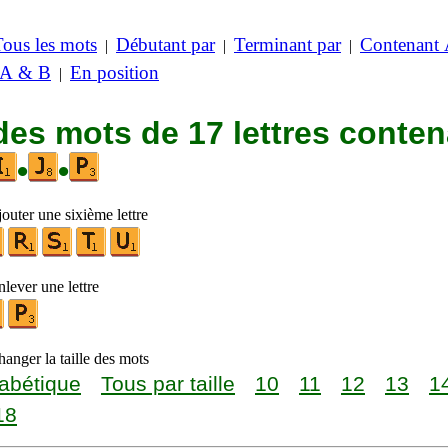
Tous les mots
Débutant par
Terminant par
Contenant
|
|
|
 A & B
En position
|
des mots de 17 lettres conte
•
•
outer une sixième lettre
lever une lettre
anger la taille des mots
abétique
Tous par taille
10
11
12
13
1
18