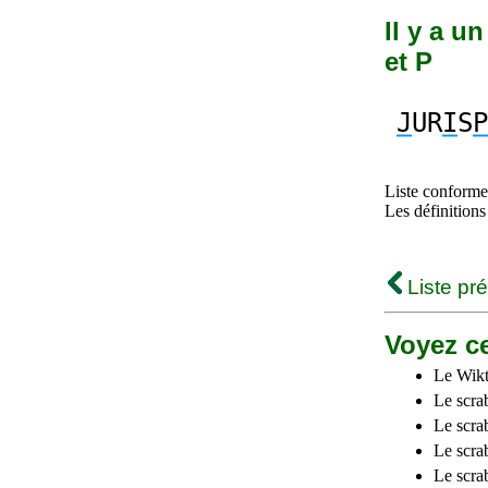
Il y a u
et P
J
UR
I
S
P
Liste conforme 
Les définitions
Liste pr
Voyez ce
Le Wikt
Le scra
Le scra
Le scrab
Le scra