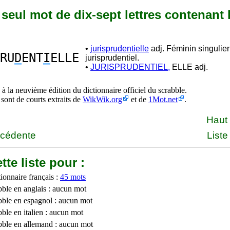
n seul mot de dix-sept lettres contenant D
•
jurisprudentielle
adj. Féminin singulier
RU
D
ENT
I
ELLE
jurisprudentiel.
•
JURISPRUDENTIEL,
ELLE adj.
à la neuvième édition du dictionnaire officiel du scrabble.
 sont de courts extraits de
WikWik.org
et de
1Mot.net
.
Haut
écédente
Liste
tte liste pour :
ionnaire français :
45 mots
bble en anglais : aucun mot
bble en espagnol : aucun mot
ble en italien : aucun mot
bble en allemand : aucun mot