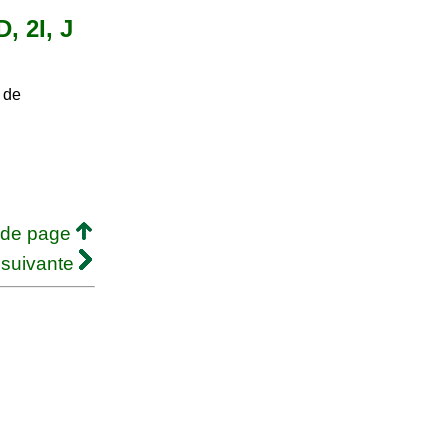
, 2I, J
 de
 de page
 suivante