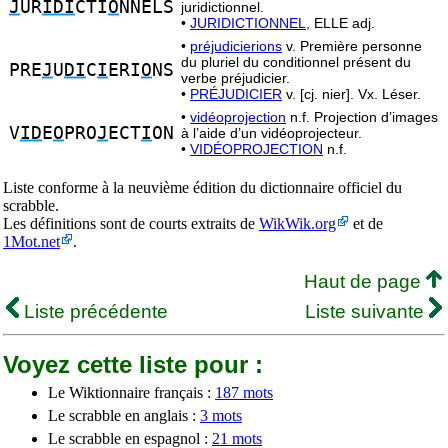
J
UR
IDI
CTI
O
NNELS
juridictionnel.
•
JURIDICTIONNEL,
ELLE adj.
•
préjudicierions
v. Première personne
du pluriel du conditionnel présent du
PRE
J
U
DI
C
I
ERI
O
NS
verbe préjudicier.
•
PRÉJUDICIER
v. [cj. nier]. Vx. Léser.
•
vidéoprojection
n.f. Projection d’images
V
ID
E
O
PRO
J
ECT
I
ON
à l’aide d’un vidéoprojecteur.
•
VIDÉOPROJECTION
n.f.
Liste conforme à la neuvième édition du dictionnaire officiel du
scrabble.
Les définitions sont de courts extraits de
WikWik.org
et de
1Mot.net
.
Haut de page
Liste précédente
Liste suivante
Voyez cette liste pour :
Le Wiktionnaire français :
187 mots
Le scrabble en anglais :
3 mots
Le scrabble en espagnol :
21 mots