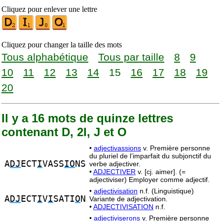
Cliquez pour enlever une lettre
Cliquez pour changer la taille des mots
Tous alphabétique
Tous par taille
8
9
10
11
12
13
14
15
16
17
18
19
20
Il y a 16 mots de quinze lettres
contenant D, 2I, J et O
•
adjectivassions
v. Première personne
du pluriel de l’imparfait du subjonctif du
A
DJ
ECT
I
VASS
IO
NS
verbe adjectiver.
•
ADJECTIVER
v. [cj. aimer]. (=
adjectiviser) Employer comme adjectif.
•
adjectivisation
n.f. (Linguistique)
A
DJ
ECT
I
V
I
SATI
O
N
Variante de adjectivation.
•
ADJECTIVISATION
n.f.
•
adjectiviserons
v. Première personne