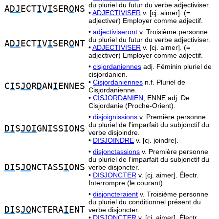
du pluriel du futur du verbe adjectiviser.
A
DJ
ECT
I
V
I
SER
O
NS
•
ADJECTIVISER
v. [cj. aimer]. (=
adjectiver) Employer comme adjectif.
•
adjectiviseront
v. Troisième personne
du pluriel du futur du verbe adjectiviser.
A
DJ
ECT
I
V
I
SER
O
NT
•
ADJECTIVISER
v. [cj. aimer]. (=
adjectiver) Employer comme adjectif.
•
cisjordaniennes
adj. Féminin pluriel de
cisjordanien.
•
Cisjordaniennes
n.f. Pluriel de
C
I
S
JO
R
D
AN
I
ENNES
Cisjordanienne.
•
CISJORDANIEN,
ENNE adj. De
Cisjordanie (Proche-Orient).
•
disjoignissions
v. Première personne
du pluriel de l’imparfait du subjonctif du
DI
S
JOI
GNISSIONS
verbe disjoindre.
•
DISJOINDRE
v. [cj. joindre].
•
disjonctassions
v. Première personne
du pluriel de l’imparfait du subjonctif du
DI
S
JO
NCTASS
I
ONS
verbe disjoncter.
•
DISJONCTER
v. [cj. aimer]. Électr.
Interrompre (le courant).
•
disjoncteraient
v. Troisième personne
du pluriel du conditionnel présent du
DI
S
JO
NCTERA
I
ENT
verbe disjoncter.
•
DISJONCTER
v. [cj. aimer]. Électr.