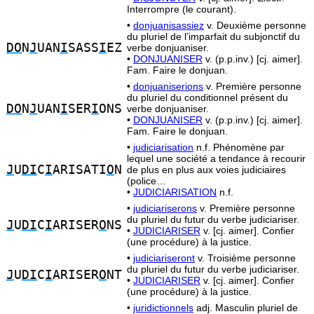
Interrompre (le courant).
•
donjuanisassiez
v. Deuxième personne
du pluriel de l’imparfait du subjonctif du
DO
N
J
UAN
I
SASS
I
EZ
verbe donjuaniser.
•
DONJUANISER
v. (p.p.inv.) [cj. aimer].
Fam. Faire le donjuan.
•
donjuaniserions
v. Première personne
du pluriel du conditionnel présent du
DO
N
J
UAN
I
SER
I
ONS
verbe donjuaniser.
•
DONJUANISER
v. (p.p.inv.) [cj. aimer].
Fam. Faire le donjuan.
•
judiciarisation
n.f. Phénomène par
lequel une société a tendance à recourir
J
U
DI
C
I
ARISATI
O
N
de plus en plus aux voies judiciaires
(police…
•
JUDICIARISATION
n.f.
•
judiciariserons
v. Première personne
du pluriel du futur du verbe judiciariser.
J
U
DI
C
I
ARISER
O
NS
•
JUDICIARISER
v. [cj. aimer]. Confier
(une procédure) à la justice.
•
judiciariseront
v. Troisième personne
du pluriel du futur du verbe judiciariser.
J
U
DI
C
I
ARISER
O
NT
•
JUDICIARISER
v. [cj. aimer]. Confier
(une procédure) à la justice.
•
juridictionnels
adj. Masculin pluriel de