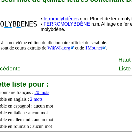
•
ferromolybdènes
n.m. Pluriel de ferromol
O
LY
B
D
ENES
•
FERROMOLYBDÈNE
n.m. Alliage de fer 
molybdène.
à la neuvième édition du dictionnaire officiel du scrabble.
 sont de courts extraits de
WikWik.org
et de
1Mot.net
.
Haut
écédente
Liste
tte liste pour :
ionnaire français :
20 mots
bble en anglais :
2 mots
bble en espagnol : aucun mot
ble en italien : aucun mot
bble en allemand : aucun mot
bble en roumain : aucun mot