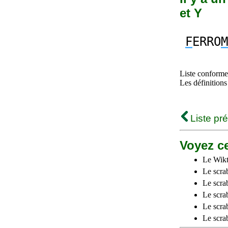
et Y
F
ERRO
M
Liste conforme 
Les définitions
Liste pr
Voyez ce
Le Wikt
Le scra
Le scra
Le scrab
Le scra
Le scra