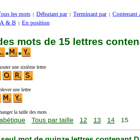
Tous les mots
Débutant par
Terminant par
Contenant
|
|
|
 A & B
En position
|
des mots de 15 lettres conte
•
•
outer une sixième lettre
lever une lettre
anger la taille des mots
abétique
Tous par taille
12
13
14
15
n seul mot de quinze lettres contenant D,