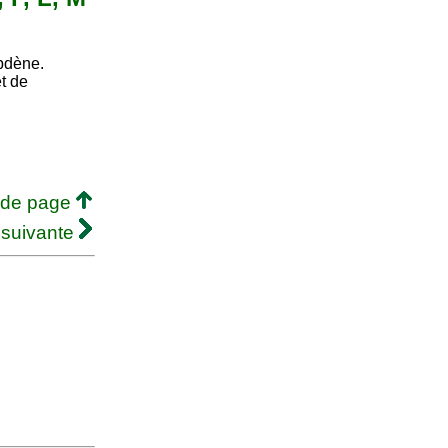
ybdène.
et de
 de page
 suivante