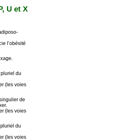
P, U et X
 adiposo-
ie l’obésité
exage.
pluriel du
rer (les voies
ingulier de
xer.
rer (les voies
luriel du
rer (les voies