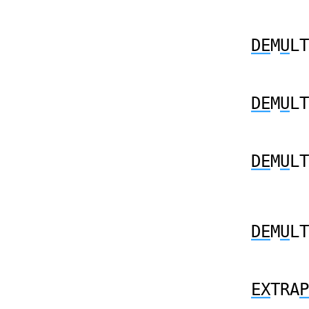
DE
M
U
LT
DE
M
U
LT
DE
M
U
LT
DE
M
U
LT
EX
TRA
P