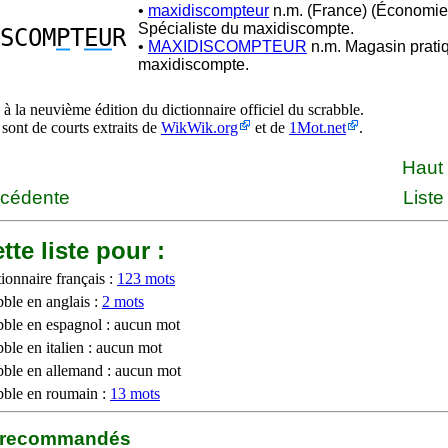
•
maxidiscompteur
n.m. (France) (Économie
Spécialiste du maxidiscompte.
SCOM
P
T
EU
R
•
MAXIDISCOMPTEUR
n.m. Magasin pratiq
maxidiscompte.
à la neuvième édition du dictionnaire officiel du scrabble.
 sont de courts extraits de
WikWik.org
et de
1Mot.net
.
Haut
écédente
Liste
tte liste pour :
ionnaire français :
123 mots
bble en anglais :
2 mots
bble en espagnol : aucun mot
ble en italien : aucun mot
bble en allemand : aucun mot
bble en roumain :
13 mots
b recommandés