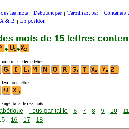
Tous les mots
Débutant par
Terminant par
Contenant
|
|
|
 A & B
En position
|
des mots de 15 lettres conte
•
•
outer une sixième lettre
lever une lettre
anger la taille des mots
abétique
Tous par taille
6
7
8
9
10
1
15
16
17
18