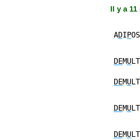
Il y a 1
A
D
I
P
OS
DE
M
U
LT
DE
M
U
LT
DE
M
U
LT
DE
M
U
LT