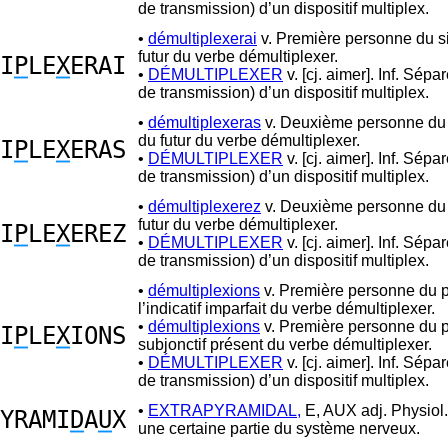
de transmission) d’un dispositif multiplex.
•
démultiplexerai
v. Première personne du si
futur du verbe démultiplexer.
I
P
LE
X
ERAI
•
DÉMULTIPLEXER
v. [cj. aimer]. Inf. Sépa
de transmission) d’un dispositif multiplex.
•
démultiplexeras
v. Deuxième personne du 
du futur du verbe démultiplexer.
I
P
LE
X
ERAS
•
DÉMULTIPLEXER
v. [cj. aimer]. Inf. Sépa
de transmission) d’un dispositif multiplex.
•
démultiplexerez
v. Deuxième personne du 
futur du verbe démultiplexer.
I
P
LE
X
EREZ
•
DÉMULTIPLEXER
v. [cj. aimer]. Inf. Sépa
de transmission) d’un dispositif multiplex.
•
démultiplexions
v. Première personne du p
l’indicatif imparfait du verbe démultiplexer.
•
démultiplexions
v. Première personne du p
I
P
LE
X
IONS
subjonctif présent du verbe démultiplexer.
•
DÉMULTIPLEXER
v. [cj. aimer]. Inf. Sépa
de transmission) d’un dispositif multiplex.
•
EXTRAPYRAMIDAL,
E, AUX adj. Physiol. 
YRAMI
D
A
U
X
une certaine partie du système nerveux.