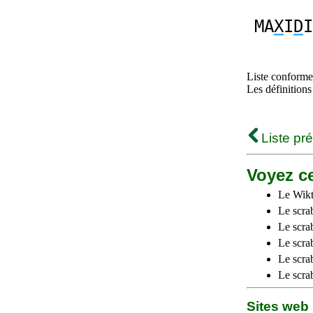
MA
X
I
D
I
Liste conforme 
Les définitions
Liste pr
Voyez ce
Le Wikt
Le scra
Le scra
Le scrab
Le scra
Le scra
Sites we