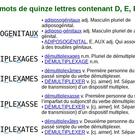
1 mots de quinze lettres contenant D, E, 
•
adiposogénitaux
adj. Masculin pluriel de
adiposogénital.
•
adiposo-génitaux
adj. Masculin pluriel de
OG
E
NITA
UX
génital.
•
ADIPOSOGÉNITAL,
E, AUX adj. Qui assoc
à des troubles génitaux.
•
démultiplexages
n.m. Pluriel de démultipl
I
P
LE
X
AGES
•
DÉMULTIPLEXAGE
n.m.
•
démultiplexâmes
v. Première personne du 
passé simple du verbe démultiplexer.
I
P
LE
X
AMES
•
DÉMULTIPLEXER
v. [cj. aimer]. Inf. Sépa
de transmission) d’un dispositif multiplex.
•
démultiplexasse
v. Première personne du s
l’imparfait du subjonctif du verbe démultiple
I
P
LE
X
ASSE
•
DÉMULTIPLEXER
v. [cj. aimer]. Inf. Sépa
de transmission) d’un dispositif multiplex.
•
démultiplexâtes
v. Deuxième personne du p
passé simple du verbe démultiplexer.
I
P
LE
X
ATES
•
DÉMULTIPLEXER
v. [cj. aimer]. Inf. Sépa