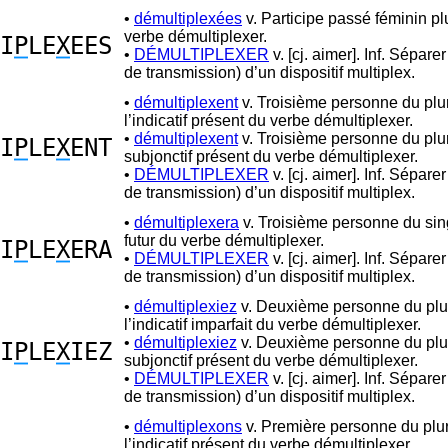
•
démultiplexées
v. Participe passé féminin pl
verbe démultiplexer.
I
P
LE
X
EES
•
DÉMULTIPLEXER
v. [cj. aimer]. Inf. Séparer
de transmission) d’un dispositif multiplex.
•
démultiplexent
v. Troisième personne du plur
l’indicatif présent du verbe démultiplexer.
•
démultiplexent
v. Troisième personne du plur
I
P
LE
X
ENT
subjonctif présent du verbe démultiplexer.
•
DÉMULTIPLEXER
v. [cj. aimer]. Inf. Séparer
de transmission) d’un dispositif multiplex.
•
démultiplexera
v. Troisième personne du sin
futur du verbe démultiplexer.
I
P
LE
X
ERA
•
DÉMULTIPLEXER
v. [cj. aimer]. Inf. Séparer
de transmission) d’un dispositif multiplex.
•
démultiplexiez
v. Deuxième personne du plur
l’indicatif imparfait du verbe démultiplexer.
•
démultiplexiez
v. Deuxième personne du plur
I
P
LE
X
IEZ
subjonctif présent du verbe démultiplexer.
•
DÉMULTIPLEXER
v. [cj. aimer]. Inf. Séparer
de transmission) d’un dispositif multiplex.
•
démultiplexons
v. Première personne du plur
l’indicatif présent du verbe démultiplexer.