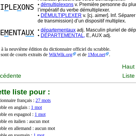
•
démultiplexons
v. Première personne du plur
I
P
LE
X
ONS
l’impératif du verbe démultiplexer.
•
DÉMULTIPLEXER
v. [cj. aimer]. Inf. Séparer
de transmission) d’un dispositif multiplex.
•
départementaux
adj. Masculin pluriel de dé
E
M
ENTA
UX
•
DÉPARTEMENTAL,
E, AUX adj.
à la neuvième édition du dictionnaire officiel du scrabble.
 sont de courts extraits de
WikWik.org
et de
1Mot.net
.
Haut
écédente
Liste
tte liste pour :
ionnaire français :
27 mots
bble en anglais :
1 mot
bble en espagnol :
1 mot
ble en italien : aucun mot
bble en allemand : aucun mot
bble en roumain :
1 mot