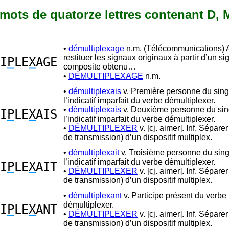
0 mots de quatorze lettres contenant D, M
•
démultiplexage
n.m. (Télécommunications) 
restituer les signaux originaux à partir d’un si
I
P
LE
X
AGE
composite obtenu…
•
DÉMULTIPLEXAGE
n.m.
•
démultiplexais
v. Première personne du sing
l’indicatif imparfait du verbe démultiplexer.
•
démultiplexais
v. Deuxième personne du sin
I
P
LE
X
AIS
l’indicatif imparfait du verbe démultiplexer.
•
DÉMULTIPLEXER
v. [cj. aimer]. Inf. Séparer
de transmission) d’un dispositif multiplex.
•
démultiplexait
v. Troisième personne du sing
l’indicatif imparfait du verbe démultiplexer.
I
P
LE
X
AIT
•
DÉMULTIPLEXER
v. [cj. aimer]. Inf. Séparer
de transmission) d’un dispositif multiplex.
•
démultiplexant
v. Participe présent du verbe
démultiplexer.
I
P
LE
X
ANT
•
DÉMULTIPLEXER
v. [cj. aimer]. Inf. Séparer
de transmission) d’un dispositif multiplex.