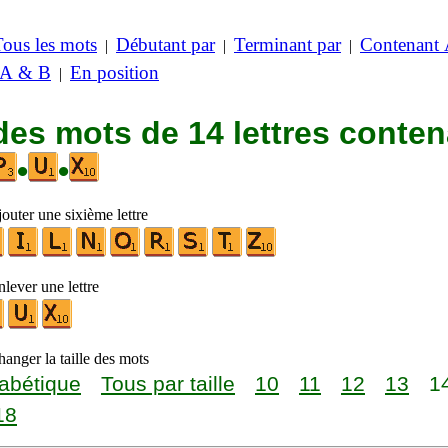
Tous les mots
Débutant par
Terminant par
Contenant
|
|
|
 A & B
En position
|
des mots de 14 lettres conte
•
•
outer une sixième lettre
lever une lettre
anger la taille des mots
abétique
Tous par taille
10
11
12
13
1
18