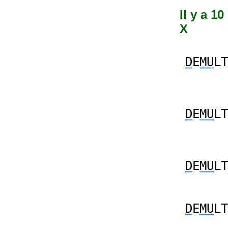
Il y a 1
X
D
E
MU
LT
D
E
MU
LT
D
E
MU
LT
D
E
MU
LT