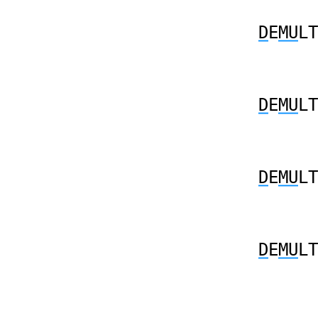
D
E
MU
LT
D
E
MU
LT
D
E
MU
LT
D
E
MU
LT