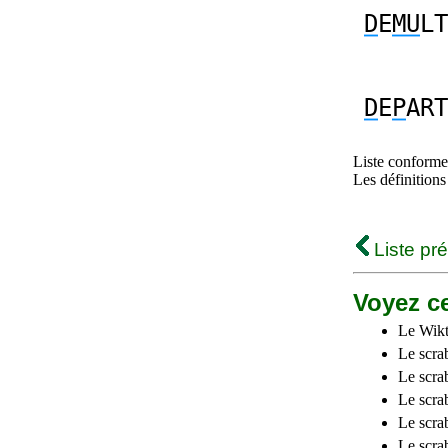
D
E
MU
LT
D
E
P
ART
Liste conforme 
Les définitions
Liste pr
Voyez ce
Le Wikt
Le scra
Le scra
Le scrab
Le scra
Le scra