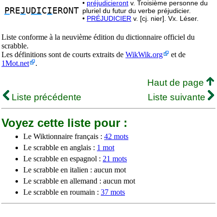
•
préjudicieront
v. Troisième personne du
P
RE
J
U
DI
C
I
ERONT
pluriel du futur du verbe préjudicier.
•
PRÉJUDICIER
v. [cj. nier]. Vx. Léser.
Liste conforme à la neuvième édition du dictionnaire officiel du
scrabble.
Les définitions sont de courts extraits de
WikWik.org
et de
1Mot.net
.
Haut de page
Liste précédente
Liste suivante
Voyez cette liste pour :
Le Wiktionnaire français :
42 mots
Le scrabble en anglais :
1 mot
Le scrabble en espagnol :
21 mots
Le scrabble en italien : aucun mot
Le scrabble en allemand : aucun mot
Le scrabble en roumain :
37 mots