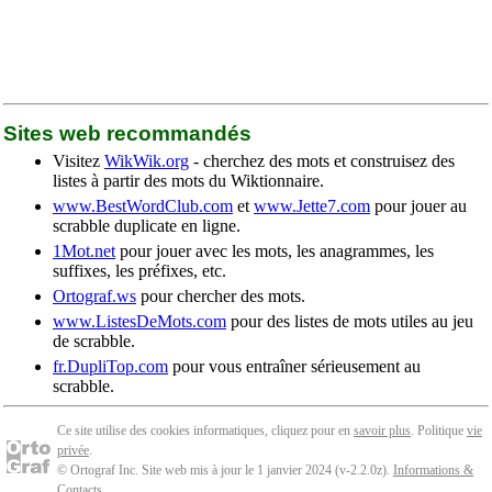
Sites web recommandés
Visitez
WikWik.org
- cherchez des mots et construisez des
listes à partir des mots du Wiktionnaire.
www.BestWordClub.com
et
www.Jette7.com
pour jouer au
scrabble duplicate en ligne.
1Mot.net
pour jouer avec les mots, les anagrammes, les
suffixes, les préfixes, etc.
Ortograf.ws
pour chercher des mots.
www.ListesDeMots.com
pour des listes de mots utiles au jeu
de scrabble.
fr.DupliTop.com
pour vous entraîner sérieusement au
scrabble.
Ce site utilise des cookies informatiques, cliquez pour en
savoir plus
. Politique
vie
privée
.
© Ortograf Inc. Site web mis à jour le 1 janvier 2024 (v-2.2.0
z
).
Informations &
Contacts
.