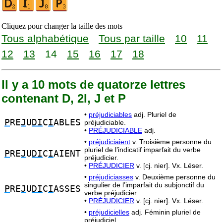
Cliquez pour changer la taille des mots
Tous alphabétique
Tous par taille
10
11
12
13
14
15
16
17
18
Il y a 10 mots de quatorze lettres
contenant D, 2I, J et P
•
préjudiciables
adj. Pluriel de
P
RE
J
U
DI
C
I
ABLES
préjudiciable.
•
PRÉJUDICIABLE
adj.
•
préjudiciaient
v. Troisième personne du
pluriel de l’indicatif imparfait du verbe
P
RE
J
U
DI
C
I
AIENT
préjudicier.
•
PRÉJUDICIER
v. [cj. nier]. Vx. Léser.
•
préjudiciasses
v. Deuxième personne du
singulier de l’imparfait du subjonctif du
P
RE
J
U
DI
C
I
ASSES
verbe préjudicier.
•
PRÉJUDICIER
v. [cj. nier]. Vx. Léser.
•
préjudicielles
adj. Féminin pluriel de
préjudiciel.