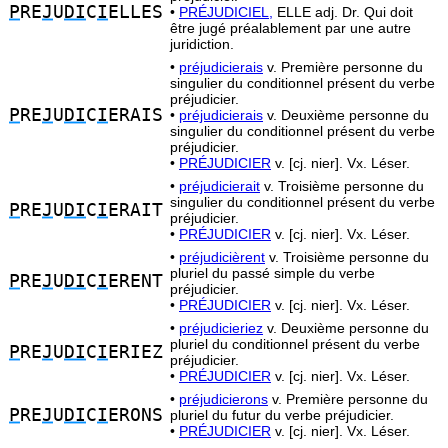
P
RE
J
U
DI
C
I
ELLES
•
PRÉJUDICIEL,
ELLE adj. Dr. Qui doit
être jugé préalablement par une autre
juridiction.
•
préjudicierais
v. Première personne du
singulier du conditionnel présent du verbe
préjudicier.
P
RE
J
U
DI
C
I
ERAIS
•
préjudicierais
v. Deuxième personne du
singulier du conditionnel présent du verbe
préjudicier.
•
PRÉJUDICIER
v. [cj. nier]. Vx. Léser.
•
préjudicierait
v. Troisième personne du
singulier du conditionnel présent du verbe
P
RE
J
U
DI
C
I
ERAIT
préjudicier.
•
PRÉJUDICIER
v. [cj. nier]. Vx. Léser.
•
préjudicièrent
v. Troisième personne du
pluriel du passé simple du verbe
P
RE
J
U
DI
C
I
ERENT
préjudicier.
•
PRÉJUDICIER
v. [cj. nier]. Vx. Léser.
•
préjudicieriez
v. Deuxième personne du
pluriel du conditionnel présent du verbe
P
RE
J
U
DI
C
I
ERIEZ
préjudicier.
•
PRÉJUDICIER
v. [cj. nier]. Vx. Léser.
•
préjudicierons
v. Première personne du
P
RE
J
U
DI
C
I
ERONS
pluriel du futur du verbe préjudicier.
•
PRÉJUDICIER
v. [cj. nier]. Vx. Léser.