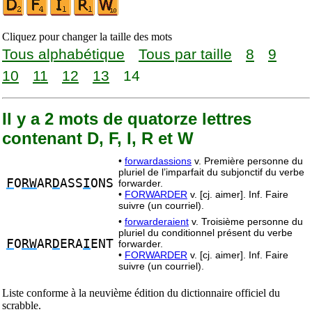
Cliquez pour changer la taille des mots
Tous alphabétique
Tous par taille
8
9
10
11
12
13
14
Il y a 2 mots de quatorze lettres
contenant D, F, I, R et W
•
forwardassions
v. Première personne du
pluriel de l’imparfait du subjonctif du verbe
F
O
RW
AR
D
ASS
I
ONS
forwarder.
•
FORWARDER
v. [cj. aimer]. Inf. Faire
suivre (un courriel).
•
forwarderaient
v. Troisième personne du
pluriel du conditionnel présent du verbe
F
O
RW
AR
D
ERA
I
ENT
forwarder.
•
FORWARDER
v. [cj. aimer]. Inf. Faire
suivre (un courriel).
Liste conforme à la neuvième édition du dictionnaire officiel du
scrabble.