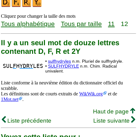
Cliquez pour changer la taille des mots
Tous alphabétique
Tous par taille
11
12
Il y a un seul mot de douze lettres
contenant D, F, R et 2Y
•
sulfhydryles
n.m. Pluriel de sulfhydryle.
SUL
F
H
YDRY
LES
•
SULFHYDRYLE
n.m. Chim. Radical
univalent.
Liste conforme à la neuvième édition du dictionnaire officiel du
scrabble.
Les définitions sont de courts extraits de
WikWik.org
et de
1Mot.net
.
Haut de page
Liste précédente
Liste suivante
Voyez cette liste pour :