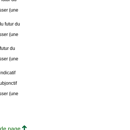
asser (une
u futur du
asser (une
futur du
asser (une
ndicatif
ubjonctif
asser (une
 de page