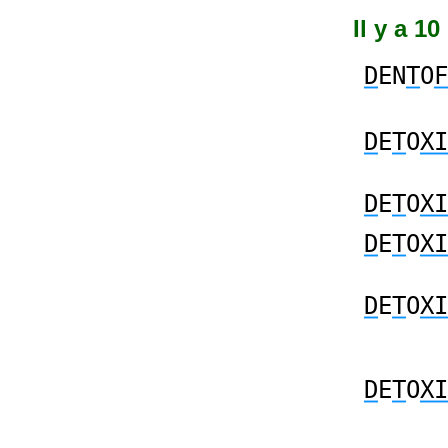
Il y a 1
D
EN
T
O
F
D
E
T
O
XI
D
E
T
O
XI
D
E
T
O
XI
D
E
T
O
XI
D
E
T
O
XI