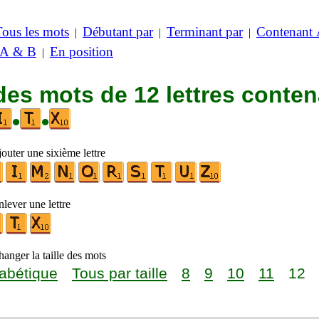
Tous les mots
Débutant par
Terminant par
Contenant
|
|
|
 A & B
En position
|
des mots de 12 lettres conte
•
•
outer une sixième lettre
lever une lettre
anger la taille des mots
abétique
Tous par taille
8
9
10
11
12