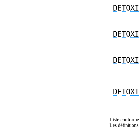
D
E
T
O
XI
D
E
T
O
XI
D
E
T
O
XI
D
E
T
O
XI
Liste conforme 
Les définitions