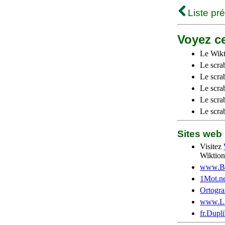
Liste pr
Voyez ce
Le Wikt
Le scra
Le scra
Le scrab
Le scra
Le scra
Sites we
Visitez
Wiktion
www.Be
1Mot.ne
Ortogra
www.Li
fr.Dupl