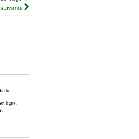
 suivante
ts du
en ligne.
c.