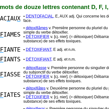
0 mots de douze lettres contenant D, F, I,
•
DENTOFACIAL,
E, AUX adj. Qui concerne les de
AC
I
AU
X
face.
•
détoxifiâmes
v. Première personne du pluriel du
simple du verbe détoxifier.
F
IAMES
•
DÉTOXIFIER
v. [cj. nier]. (= détoxiquer) Débarr
substance) de ses effets toxiques.
F
IANTE
•
DÉTOXIFIANT,
E adj. et n.m.
F
IANTS
•
DÉTOXIFIANT,
E adj. et n.m.
•
détoxifiasse
v. Première personne du singulier de
du subjonctif du verbe détoxifier.
F
IASSE
•
DÉTOXIFIER
v. [cj. nier]. (= détoxiquer) Débarr
substance) de ses effets toxiques.
•
détoxifiâtes
v. Deuxième personne du pluriel du
simple du verbe détoxifier.
F
IATES
•
DÉTOXIFIER
v. [cj. nier]. (= détoxiquer) Débarr
substance) de ses effets toxiques.
•
détoxifierai
v. Première personne du singulier du 