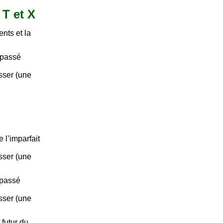
 T et X
nts et la
 passé
asser (une
 l’imparfait
asser (une
 passé
asser (une
futur du