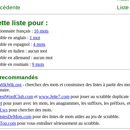
écédente
Liste
tte liste pour :
ionnaire français :
16 mots
bble en anglais :
1 mot
bble en espagnol :
4 mots
ble en italien : aucun mot
bble en allemand : aucun mot
bble en roumain :
9 mots
b recommandés
WikWik.org
- cherchez des mots et construisez des listes à partir des mo
naire.
stWordClub.com
et
www.Jette7.com
pour jouer au scrabble duplicate 
t
pour jouer avec les mots, les anagrammes, les suffixes, les préfixes, et
f.ws
pour chercher des mots.
stesDeMots.com
pour des listes de mots utiles au jeu de scrabble.
iTop.com
pour vous entraîner sérieusement au scrabble.