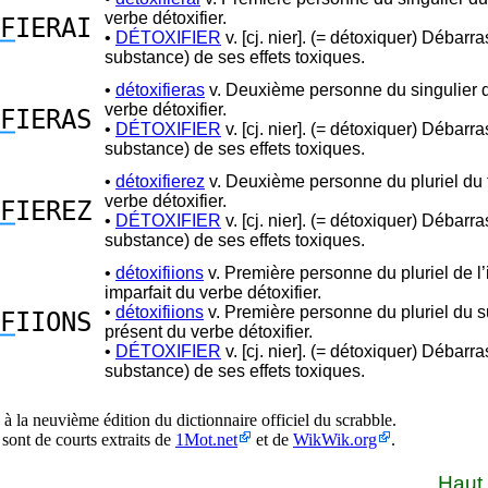
verbe détoxifier.
F
IERAI
•
DÉTOXIFIER
v. [cj. nier]. (= détoxiquer) Débarr
substance) de ses effets toxiques.
•
détoxifieras
v. Deuxième personne du singulier d
verbe détoxifier.
F
IERAS
•
DÉTOXIFIER
v. [cj. nier]. (= détoxiquer) Débarr
substance) de ses effets toxiques.
•
détoxifierez
v. Deuxième personne du pluriel du 
verbe détoxifier.
F
IEREZ
•
DÉTOXIFIER
v. [cj. nier]. (= détoxiquer) Débarr
substance) de ses effets toxiques.
•
détoxifiions
v. Première personne du pluriel de l’i
imparfait du verbe détoxifier.
•
détoxifiions
v. Première personne du pluriel du s
F
IIONS
présent du verbe détoxifier.
•
DÉTOXIFIER
v. [cj. nier]. (= détoxiquer) Débarr
substance) de ses effets toxiques.
à la neuvième édition du dictionnaire officiel du scrabble.
 sont de courts extraits de
1Mot.net
et de
WikWik.org
.
Haut