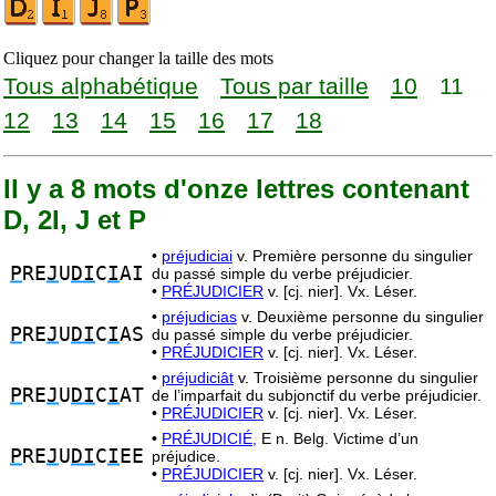
Cliquez pour changer la taille des mots
Tous alphabétique
Tous par taille
10
11
12
13
14
15
16
17
18
Il y a 8 mots d'onze lettres contenant
D, 2I, J et P
•
préjudiciai
v. Première personne du singulier
P
RE
J
U
DI
C
I
AI
du passé simple du verbe préjudicier.
•
PRÉJUDICIER
v. [cj. nier]. Vx. Léser.
•
préjudicias
v. Deuxième personne du singulier
P
RE
J
U
DI
C
I
AS
du passé simple du verbe préjudicier.
•
PRÉJUDICIER
v. [cj. nier]. Vx. Léser.
•
préjudiciât
v. Troisième personne du singulier
P
RE
J
U
DI
C
I
AT
de l’imparfait du subjonctif du verbe préjudicier.
•
PRÉJUDICIER
v. [cj. nier]. Vx. Léser.
•
PRÉJUDICIÉ,
E n. Belg. Victime d’un
P
RE
J
U
DI
C
I
EE
préjudice.
•
PRÉJUDICIER
v. [cj. nier]. Vx. Léser.