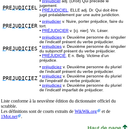
•
préjudiciel
adj. (Droit) Qui précède le
jugement.
P
RE
J
U
DI
C
I
EL
•
PRÉJUDICIEL,
ELLE adj. Dr. Qui doit être
jugé préalablement par une autre juridiction.
•
préjudicier
v. Nuire, porter préjudice, faire du
P
RE
J
U
DI
C
I
ER
tort.
•
PRÉJUDICIER
v. [cj. nier]. Vx. Léser.
•
préjudicies
v. Deuxième personne du singulier
de l’indicatif présent du verbe préjudicier.
•
préjudicies
v. Deuxième personne du singulier
P
RE
J
U
DI
C
I
ES
du subjonctif présent du verbe préjudicier.
•
PRÉJUDICIÉ,
E n. Belg. Victime d’un
préjudice.
•
préjudiciez
v. Deuxième personne du pluriel
de l’indicatif présent du verbe préjudicier.
•
préjudiciez
v. Deuxième personne du pluriel
P
RE
J
U
DI
C
I
EZ
de l’impératif du verbe préjudicier.
•
préjudiciez
v. Deuxième personne du pluriel
de l’indicatif imparfait de préjudicer.
Liste conforme à la neuvième édition du dictionnaire officiel du
scrabble.
Les définitions sont de courts extraits de
WikWik.org
et de
1Mot.net
.
Haut de page