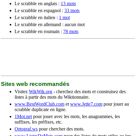
Le scrabble en anglais :
13 mots
Le scrabble en espagnol :
33 mots
Le scrabble en italien :
1 mot
Le scrabble en allemand : aucun mot
Le scrabble en roumain :
78 mots
Sites web recommandés
Visitez
WikWik.org
- cherchez des mots et construisez des
listes à partir des mots du Wiktionnaire.
www.BestWordClub.com
et
www.Jette7.com
pour jouer au
scrabble duplicate en ligne.
1Mot.net
pour jouer avec les mots, les anagrammes, les
suffixes, les préfixes, etc.
Ortograf.ws
pour chercher des mots.
www.ListesDeMots.com
pour des listes de mots utiles au jeu