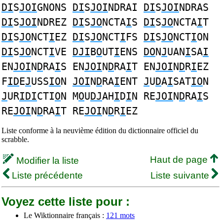
DI
S
JOI
GNONS
DI
S
JOI
NDRAI
DI
S
JOI
NDRAS
DI
S
JOI
NDREZ
DI
S
JO
NCTA
I
S
DI
S
JO
NCTA
I
T
DI
S
JO
NCT
I
EZ
DI
S
JO
NCT
I
FS
DI
S
JO
NCT
I
ON
DI
S
JO
NCT
I
VE
DJI
B
O
UT
I
ENS
DO
N
J
UAN
I
SA
I
EN
JOI
N
D
RA
I
S EN
JOI
N
D
RA
I
T EN
JOI
N
D
R
I
EZ
F
ID
E
J
USS
IO
N
JOI
N
D
RA
I
ENT
J
U
D
A
I
SAT
IO
N
J
UR
IDI
CTI
O
N M
O
U
DJ
AH
I
D
I
N RE
JOI
N
D
RA
I
S
RE
JOI
N
D
RA
I
T RE
JOI
N
D
R
I
EZ
Liste conforme à la neuvième édition du dictionnaire officiel du
scrabble.
Haut de page
Modifier la liste
Liste précédente
Liste suivante
Voyez cette liste pour :
Le Wiktionnaire français :
121 mots