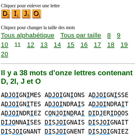
Cliquez pour enlever une lettre
Cliquez pour changer la taille des mots
Tous alphabétique
Tous par taille
8
9
10
11
12
13
14
15
16
17
18
19
20
Il y a 38 mots d'onze lettres contenant
D, 2I, J et O
A
DJOI
GN
I
MES A
DJOI
GN
I
ONS A
DJOI
GN
I
SSE
A
DJOI
GN
I
TES A
DJOI
NDRA
I
S A
DJOI
NDRA
I
T
A
DJOI
NDR
I
EZ C
O
N
J
O
I
N
D
RA
I
DI
D
J
ER
I
D
O
OS
DIJO
NNA
I
SES
DI
S
JOI
GNAIS
DI
S
JOI
GNAIT
DI
S
JOI
GNANT
DI
S
JOI
GNENT
DI
S
JOI
GNIEZ