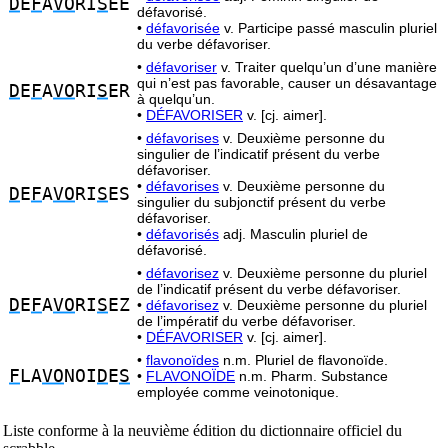
D
E
F
A
VO
RI
S
EE
défavorisé.
•
défavorisée
v. Participe passé masculin pluriel
du verbe défavoriser.
•
défavoriser
v. Traiter quelqu’un d’une manière
qui n’est pas favorable, causer un désavantage
D
E
F
A
VO
RI
S
ER
à quelqu’un.
•
DÉFAVORISER
v. [cj. aimer].
•
défavorises
v. Deuxième personne du
singulier de l’indicatif présent du verbe
défavoriser.
•
défavorises
v. Deuxième personne du
D
E
F
A
VO
RI
S
ES
singulier du subjonctif présent du verbe
défavoriser.
•
défavorisés
adj. Masculin pluriel de
défavorisé.
•
défavorisez
v. Deuxième personne du pluriel
de l’indicatif présent du verbe défavoriser.
D
E
F
A
VO
RI
S
EZ
•
défavorisez
v. Deuxième personne du pluriel
de l’impératif du verbe défavoriser.
•
DÉFAVORISER
v. [cj. aimer].
•
flavonoïdes
n.m. Pluriel de flavonoïde.
F
LA
VO
NOI
D
E
S
•
FLAVONOÏDE
n.m. Pharm. Substance
employée comme veinotonique.
Liste conforme à la neuvième édition du dictionnaire officiel du