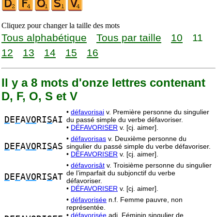
Cliquez pour changer la taille des mots
Tous alphabétique
Tous par taille
10
11
12
13
14
15
16
Il y a 8 mots d'onze lettres contenant
D, F, O, S et V
•
défavorisai
v. Première personne du singulier
D
E
F
A
VO
RI
S
AI
du passé simple du verbe défavoriser.
•
DÉFAVORISER
v. [cj. aimer].
•
défavorisas
v. Deuxième personne du
D
E
F
A
VO
RI
S
AS
singulier du passé simple du verbe défavoriser.
•
DÉFAVORISER
v. [cj. aimer].
•
défavorisât
v. Troisième personne du singulier
de l’imparfait du subjonctif du verbe
D
E
F
A
VO
RI
S
AT
défavoriser.
•
DÉFAVORISER
v. [cj. aimer].
•
défavorisée
n.f. Femme pauvre, non
représentée.
•
défavorisée
adj. Féminin singulier de