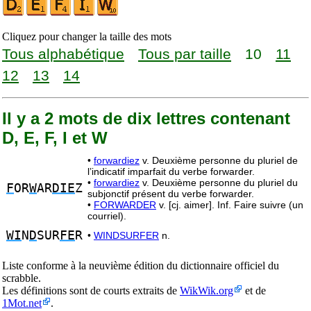
Cliquez pour changer la taille des mots
Tous alphabétique
Tous par taille
10
11
12
13
14
Il y a 2 mots de dix lettres contenant
D, E, F, I et W
•
forwardiez
v. Deuxième personne du pluriel de
l’indicatif imparfait du verbe forwarder.
•
forwardiez
v. Deuxième personne du pluriel du
F
OR
W
AR
DIE
Z
subjonctif présent du verbe forwarder.
•
FORWARDER
v. [cj. aimer]. Inf. Faire suivre (un
courriel).
WI
N
D
SUR
FE
R
•
WINDSURFER
n.
Liste conforme à la neuvième édition du dictionnaire officiel du
scrabble.
Les définitions sont de courts extraits de
WikWik.org
et de
1Mot.net
.