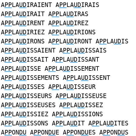
A
PP
LA
UD
IRAIENT A
PP
LA
UD
IRAIS
A
PP
LA
UD
IRAIT A
PP
LA
UD
IRAS
A
PP
LA
UD
IRENT A
PP
LA
UD
IREZ
A
PP
LA
UD
IRIEZ A
PP
LA
UD
IRIONS
A
PP
LA
UD
IRONS A
PP
LA
UD
IRONT A
PP
LA
UD
IS
A
PP
LA
UD
ISSAIENT A
PP
LA
UD
ISSAIS
A
PP
LA
UD
ISSAIT A
PP
LA
UD
ISSANT
A
PP
LA
UD
ISSE A
PP
LA
UD
ISSEMENT
A
PP
LA
UD
ISSEMENTS A
PP
LA
UD
ISSENT
A
PP
LA
UD
ISSES A
PP
LA
UD
ISSEUR
A
PP
LA
UD
ISSEURS A
PP
LA
UD
ISSEUSE
A
PP
LA
UD
ISSEUSES A
PP
LA
UD
ISSEZ
A
PP
LA
UD
ISSIEZ A
PP
LA
UD
ISSIONS
A
PP
LA
UD
ISSONS A
PP
LA
UD
IT A
PP
LA
UD
ITES
A
PP
ON
DU
A
PP
ON
DU
E A
PP
ON
DU
ES A
PP
ON
DU
S