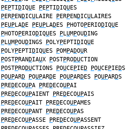
P
E
P
TI
D
IQ
U
E
P
E
P
TI
D
IQ
U
ES
P
ER
P
EN
D
IC
U
LAIRE
P
ER
P
EN
D
IC
U
LAIRES
P
E
UP
LA
D
E
P
E
UP
LA
D
ES
P
HOTO
P
ERIO
D
IQ
U
E
P
HOTO
P
ERIO
D
IQ
U
ES
P
L
U
M
P
OU
D
ING
P
L
U
M
P
OU
D
INGS
P
OLY
P
EPTI
D
IQ
U
E
P
OLY
P
EPTI
D
IQ
U
ES
P
OM
P
A
D
O
U
R
P
OST
P
RAN
D
IA
U
X
P
OST
P
RO
DU
CTION
P
OST
P
RO
DU
CTIONS
P
O
U
CE
P
IE
D
P
O
U
CE
P
IE
D
S
P
O
UP
AR
D
P
O
UP
AR
D
E
P
O
UP
AR
D
ES
P
O
UP
AR
D
S
P
RE
D
ECO
UP
A
P
RE
D
ECO
UP
AI
P
RE
D
ECO
UP
AIENT
P
RE
D
ECO
UP
AIS
P
RE
D
ECO
UP
AIT
P
RE
D
ECO
UP
AMES
P
RE
D
ECO
UP
ANT
P
RE
D
ECO
UP
AS
P
RE
D
ECO
UP
ASSE
P
RE
D
ECO
UP
ASSENT
P
RE
D
ECO
UP
ASSES
P
RE
D
ECO
UP
ASSIEZ