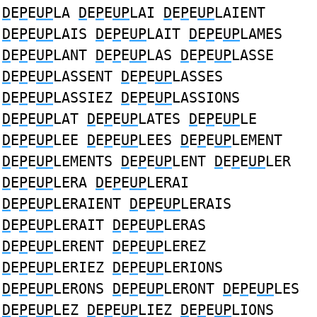
D
E
P
E
UP
LA
D
E
P
E
UP
LAI
D
E
P
E
UP
LAIENT
D
E
P
E
UP
LAIS
D
E
P
E
UP
LAIT
D
E
P
E
UP
LAMES
D
E
P
E
UP
LANT
D
E
P
E
UP
LAS
D
E
P
E
UP
LASSE
D
E
P
E
UP
LASSENT
D
E
P
E
UP
LASSES
D
E
P
E
UP
LASSIEZ
D
E
P
E
UP
LASSIONS
D
E
P
E
UP
LAT
D
E
P
E
UP
LATES
D
E
P
E
UP
LE
D
E
P
E
UP
LEE
D
E
P
E
UP
LEES
D
E
P
E
UP
LEMENT
D
E
P
E
UP
LEMENTS
D
E
P
E
UP
LENT
D
E
P
E
UP
LER
D
E
P
E
UP
LERA
D
E
P
E
UP
LERAI
D
E
P
E
UP
LERAIENT
D
E
P
E
UP
LERAIS
D
E
P
E
UP
LERAIT
D
E
P
E
UP
LERAS
D
E
P
E
UP
LERENT
D
E
P
E
UP
LEREZ
D
E
P
E
UP
LERIEZ
D
E
P
E
UP
LERIONS
D
E
P
E
UP
LERONS
D
E
P
E
UP
LERONT
D
E
P
E
UP
LES
D
E
P
E
UP
LEZ
D
E
P
E
UP
LIEZ
D
E
P
E
UP
LIONS