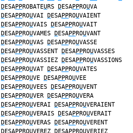
D
ESA
PP
ROBATE
U
RS
D
ESA
PP
RO
U
VA
D
ESA
PP
RO
U
VAI
D
ESA
PP
RO
U
VAIENT
D
ESA
PP
RO
U
VAIS
D
ESA
PP
RO
U
VAIT
D
ESA
PP
RO
U
VAMES
D
ESA
PP
RO
U
VANT
D
ESA
PP
RO
U
VAS
D
ESA
PP
RO
U
VASSE
D
ESA
PP
RO
U
VASSENT
D
ESA
PP
RO
U
VASSES
D
ESA
PP
RO
U
VASSIEZ
D
ESA
PP
RO
U
VASSIONS
D
ESA
PP
RO
U
VAT
D
ESA
PP
RO
U
VATES
D
ESA
PP
RO
U
VE
D
ESA
PP
RO
U
VEE
D
ESA
PP
RO
U
VEES
D
ESA
PP
RO
U
VENT
D
ESA
PP
RO
U
VER
D
ESA
PP
RO
U
VERA
D
ESA
PP
RO
U
VERAI
D
ESA
PP
RO
U
VERAIENT
D
ESA
PP
RO
U
VERAIS
D
ESA
PP
RO
U
VERAIT
D
ESA
PP
RO
U
VERAS
D
ESA
PP
RO
U
VERENT
D
ESA
PP
RO
U
VEREZ
D
ESA
PP
RO
U
VERIEZ