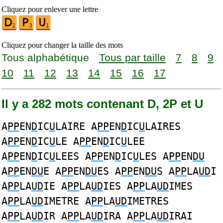
Cliquez pour enlever une lettre
Cliquez pour changer la taille des mots
Tous alphabétique
Tous par taille
7
8
9
10
11
12
13
14
15
16
17
Il y a 282 mots contenant D, 2P et U
A
PP
EN
D
IC
U
LAIRE A
PP
EN
D
IC
U
LAIRES
A
PP
EN
D
IC
U
LE A
PP
EN
D
IC
U
LEE
A
PP
EN
D
IC
U
LEES A
PP
EN
D
IC
U
LES A
PP
EN
DU
A
PP
EN
DU
E A
PP
EN
DU
ES A
PP
EN
DU
S A
PP
LA
UD
I
A
PP
LA
UD
IE A
PP
LA
UD
IES A
PP
LA
UD
IMES
A
PP
LA
UD
IMETRE A
PP
LA
UD
IMETRES
A
PP
LA
UD
IR A
PP
LA
UD
IRA A
PP
LA
UD
IRAI