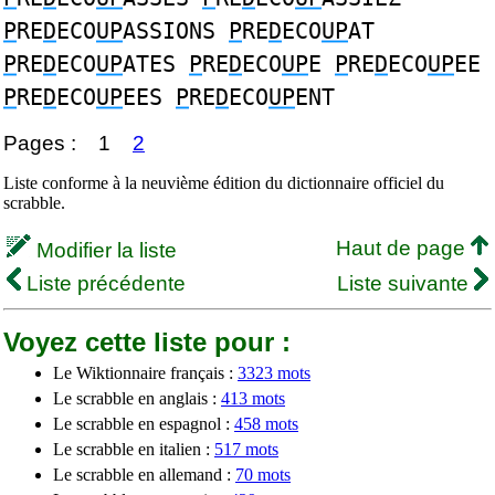
P
RE
D
ECO
UP
ASSIONS
P
RE
D
ECO
UP
AT
P
RE
D
ECO
UP
ATES
P
RE
D
ECO
UP
E
P
RE
D
ECO
UP
EE
P
RE
D
ECO
UP
EES
P
RE
D
ECO
UP
ENT
Pages :
1
2
Liste conforme à la neuvième édition du dictionnaire officiel du
scrabble.
Haut de page
Modifier la liste
Liste précédente
Liste suivante
Voyez cette liste pour :
Le Wiktionnaire français :
3323 mots
Le scrabble en anglais :
413 mots
Le scrabble en espagnol :
458 mots
Le scrabble en italien :
517 mots
Le scrabble en allemand :
70 mots