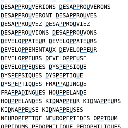
D
ESA
PP
RO
U
VERIONS
D
ESA
PP
RO
U
VERONS
D
ESA
PP
RO
U
VERONT
D
ESA
PP
RO
U
VES
D
ESA
PP
RO
U
VEZ
D
ESA
PP
RO
U
VIEZ
D
ESA
PP
RO
U
VIONS
D
ESA
PP
RO
U
VONS
D
EVELO
PP
ATE
U
R
D
EVELO
PP
ATE
U
RS
D
EVELO
PP
EMENTA
U
X
D
EVELO
PP
E
U
R
D
EVELO
PP
E
U
RS
D
EVELO
PP
E
U
SE
D
EVELO
PP
E
U
SES
D
YS
P
E
P
SIQ
U
E
D
YS
P
E
P
SIQ
U
ES
D
YS
P
E
P
TIQ
U
E
D
YS
P
E
P
TIQ
U
ES FRA
PP
A
D
ING
U
E
FRA
PP
A
D
ING
U
ES HO
UPP
ELAN
D
E
HO
UPP
ELAN
D
ES KI
D
NA
PP
E
U
R KI
D
NA
PP
E
U
RS
KI
D
NA
PP
E
U
SE KI
D
NA
PP
E
U
SES
NE
U
RO
P
E
P
TI
D
E NE
U
RO
P
E
P
TI
D
ES O
PP
I
DU
M
O
PP
I
DU
MS
P
E
D
O
P
HILIQ
U
E
P
E
D
O
P
HILIQ
U
ES