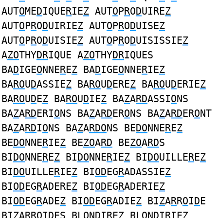
AUT
O
ME
D
IQUE
R
IE
Z
AUT
O
P
R
O
D
UIRE
Z
AUT
O
P
R
O
D
UIRIE
Z
AUT
O
P
R
O
D
UISE
Z
AUT
O
P
R
O
D
UISIE
Z
AUT
O
P
R
O
D
UISISSIE
Z
A
ZO
THY
DR
IQUE A
ZO
THY
DR
IQUES
BA
D
IGE
O
NNE
R
E
Z
BA
D
IGE
O
NNE
R
IE
Z
BA
RO
U
D
ASSIE
Z
BA
RO
U
D
ERE
Z
BA
RO
U
D
ERIE
Z
BA
RO
U
D
E
Z
BA
RO
U
D
IE
Z
BA
Z
A
RD
ASSI
O
NS
BA
Z
A
RD
ERI
O
NS BA
Z
A
RD
ER
O
NS BA
Z
A
RD
ER
O
NT
BA
Z
A
RD
I
O
NS BA
Z
A
RDO
NS BE
DO
NNE
R
E
Z
BE
DO
NNE
R
IE
Z
BE
ZO
A
RD
BE
ZO
A
RD
S
BI
DO
NNE
R
E
Z
BI
DO
NNE
R
IE
Z
BI
DO
UILLE
R
E
Z
BI
DO
UILLE
R
IE
Z
BI
OD
EG
R
ADASSIE
Z
BI
OD
EG
R
ADERE
Z
BI
OD
EG
R
ADERIE
Z
BI
OD
EG
R
ADE
Z
BI
OD
EG
R
ADIE
Z
BI
Z
A
R
R
O
I
D
E
BI
Z
A
R
R
O
I
D
ES BL
O
N
D
I
R
E
Z
BL
O
N
D
I
R
IE
Z