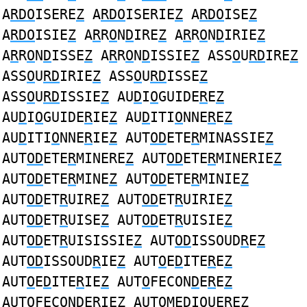
A
RDO
ISERE
Z
A
RDO
ISERIE
Z
A
RDO
ISE
Z
A
RDO
ISIE
Z
A
R
R
O
N
D
IRE
Z
A
R
R
O
N
D
IRIE
Z
A
R
R
O
N
D
ISSE
Z
A
R
R
O
N
D
ISSIE
Z
ASS
O
U
RD
IRE
Z
ASS
O
U
RD
IRIE
Z
ASS
O
U
RD
ISSE
Z
ASS
O
U
RD
ISSIE
Z
AU
D
I
O
GUIDE
R
E
Z
AU
D
I
O
GUIDE
R
IE
Z
AU
D
ITI
O
NNE
R
E
Z
AU
D
ITI
O
NNE
R
IE
Z
AUT
OD
ETE
R
MINASSIE
Z
AUT
OD
ETE
R
MINERE
Z
AUT
OD
ETE
R
MINERIE
Z
AUT
OD
ETE
R
MINE
Z
AUT
OD
ETE
R
MINIE
Z
AUT
OD
ET
R
UIRE
Z
AUT
OD
ET
R
UIRIE
Z
AUT
OD
ET
R
UISE
Z
AUT
OD
ET
R
UISIE
Z
AUT
OD
ET
R
UISISSIE
Z
AUT
OD
ISSOUD
R
E
Z
AUT
OD
ISSOUD
R
IE
Z
AUT
O
E
D
ITE
R
E
Z
AUT
O
E
D
ITE
R
IE
Z
AUT
O
FECON
D
E
R
E
Z
AUT
O
FECON
D
E
R
IE
Z
AUT
O
ME
D
IQUE
R
E
Z