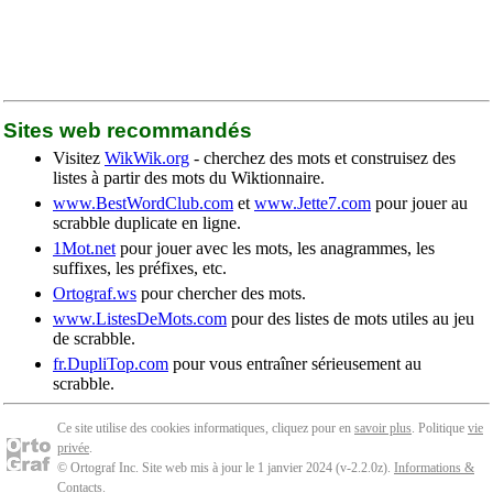
Sites web recommandés
Visitez
WikWik.org
- cherchez des mots et construisez des
listes à partir des mots du Wiktionnaire.
www.BestWordClub.com
et
www.Jette7.com
pour jouer au
scrabble duplicate en ligne.
1Mot.net
pour jouer avec les mots, les anagrammes, les
suffixes, les préfixes, etc.
Ortograf.ws
pour chercher des mots.
www.ListesDeMots.com
pour des listes de mots utiles au jeu
de scrabble.
fr.DupliTop.com
pour vous entraîner sérieusement au
scrabble.
Ce site utilise des cookies informatiques, cliquez pour en
savoir plus
. Politique
vie
privée
.
© Ortograf Inc. Site web mis à jour le 1 janvier 2024 (v-2.2.0
z
).
Informations &
Contacts
.