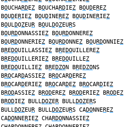
B
O
UCHA
RD
E
Z
B
O
UCHA
RD
IE
Z
B
O
U
D
E
R
E
Z
B
O
U
D
E
R
IE
Z
B
O
U
D
INE
R
E
Z
B
O
U
D
INE
R
IE
Z
B
O
UL
D
O
Z
EU
R
B
O
UL
D
O
Z
EU
R
S
B
O
U
RD
ONNASSIE
Z
B
O
U
RD
ONNERE
Z
B
O
U
RD
ONNERIE
Z
B
O
U
RD
ONNE
Z
B
O
U
RD
ONNIE
Z
B
R
E
DO
UILLASSIE
Z
B
R
E
DO
UILLERE
Z
B
R
E
DO
UILLERIE
Z
B
R
E
DO
UILLE
Z
B
R
E
DO
UILLIE
Z
B
R
E
DZO
N B
R
E
DZO
NS
B
RO
CAR
D
ASSIE
Z
B
RO
CAR
D
ERE
Z
B
RO
CAR
D
ERIE
Z
B
RO
CAR
D
E
Z
B
RO
CAR
D
IE
Z
B
ROD
ASSIE
Z
B
ROD
ERE
Z
B
ROD
ERIE
Z
B
ROD
E
Z
B
ROD
IE
Z
BULL
DOZ
E
R
BULL
DOZ
E
R
S
BULL
DOZ
EU
R
BULL
DOZ
EU
R
S CA
DO
NNE
R
E
Z
CA
DO
NNE
R
IE
Z
CHA
RDO
NNASSIE
Z
CHA
RDO
NNERE
Z
CHA
RDO
NNERIE
Z