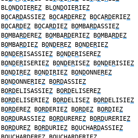
BL
O
N
D
OIE
R
E
Z
BL
O
N
D
OIE
R
IE
Z
B
O
CA
RD
ASSIE
Z
B
O
CA
RD
ERE
Z
B
O
CA
RD
ERIE
Z
B
O
CA
RD
E
Z
B
O
CA
RD
IE
Z
B
O
MBA
RD
ASSIE
Z
B
O
MBA
RD
ERE
Z
B
O
MBA
RD
ERIE
Z
B
O
MBA
RD
E
Z
B
O
MBA
RD
IE
Z
B
O
N
D
E
R
E
Z
B
O
N
D
E
R
IE
Z
B
O
N
D
E
R
ISASSIE
Z
B
O
N
D
E
R
ISERE
Z
B
O
N
D
E
R
ISERIE
Z
B
O
N
D
E
R
ISE
Z
B
O
N
D
E
R
ISIE
Z
B
O
N
D
I
R
E
Z
B
O
N
D
I
R
IE
Z
B
O
N
D
ONNE
R
E
Z
B
O
N
D
ONNE
R
IE
Z
B
ORD
ASSIE
Z
B
ORD
ELISASSIE
Z
B
ORD
ELISERE
Z
B
ORD
ELISERIE
Z
B
ORD
ELISE
Z
B
ORD
ELISIE
Z
B
ORD
ERE
Z
B
ORD
ERIE
Z
B
ORD
E
Z
B
ORD
IE
Z
B
ORD
URASSIE
Z
B
ORD
URERE
Z
B
ORD
URERIE
Z
B
ORD
URE
Z
B
ORD
URIE
Z
B
O
UCHA
RD
ASSIE
Z
B
O
UCHA
RD
ERE
Z
B
O
UCHA
RD
ERIE
Z