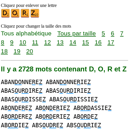
Cliquez pour enlever une lettre
Cliquez pour changer la taille des mots
Tous alphabétique
Tous par taille
5
6
7
8
9
10
11
12
13
14
15
16
17
18
19
20
Il y a 2728 mots contenant D, O, R et Z
ABAN
DO
NNE
R
E
Z
ABAN
DO
NNE
R
IE
Z
ABAS
O
U
RD
IRE
Z
ABAS
O
U
RD
IRIE
Z
ABAS
O
U
RD
ISSE
Z
ABAS
O
U
RD
ISSIE
Z
AB
O
N
D
E
R
E
Z
AB
O
N
D
E
R
IE
Z
AB
ORD
ASSIE
Z
AB
ORD
ERE
Z
AB
ORD
ERIE
Z
AB
ORD
E
Z
AB
ORD
IE
Z
ABS
O
U
DR
E
Z
ABS
O
U
DR
IE
Z