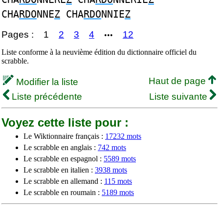
CHA
RDO
NNE
Z
CHA
RDO
NNIE
Z
Pages :
1
2
3
4
12
•••
Liste conforme à la neuvième édition du dictionnaire officiel du
scrabble.
Haut de page
Modifier la liste
Liste précédente
Liste suivante
Voyez cette liste pour :
Le Wiktionnaire français :
17232 mots
Le scrabble en anglais :
742 mots
Le scrabble en espagnol :
5589 mots
Le scrabble en italien :
3938 mots
Le scrabble en allemand :
115 mots
Le scrabble en roumain :
5189 mots