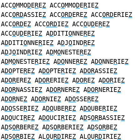
ACC
O
MMO
D
E
R
E
Z
ACC
O
MMO
D
E
R
IE
Z
ACC
ORD
ASSIE
Z
ACC
ORD
ERE
Z
ACC
ORD
ERIE
Z
ACC
ORD
E
Z
ACC
ORD
IE
Z
ACC
O
U
D
E
R
E
Z
ACC
O
U
D
E
R
IE
Z
A
D
DITI
O
NNE
R
E
Z
A
D
DITI
O
NNE
R
IE
Z
A
D
J
O
IND
R
E
Z
A
D
J
O
IND
R
IE
Z
A
D
M
O
NESTE
R
E
Z
A
D
M
O
NESTE
R
IE
Z
A
DO
NNE
R
E
Z
A
DO
NNE
R
IE
Z
A
DO
PTE
R
E
Z
A
DO
PTE
R
IE
Z
A
DOR
ASSIE
Z
A
DOR
ERE
Z
A
DOR
ERIE
Z
A
DOR
E
Z
A
DOR
IE
Z
A
DOR
NASSIE
Z
A
DOR
NERE
Z
A
DOR
NERIE
Z
A
DOR
NE
Z
A
DOR
NIE
Z
A
DO
SSE
R
E
Z
A
DO
SSE
R
IE
Z
A
DO
UBE
R
E
Z
A
DO
UBE
R
IE
Z
A
DO
UCI
R
E
Z
A
DO
UCI
R
IE
Z
A
D
S
OR
BASSIE
Z
A
D
S
OR
BERE
Z
A
D
S
OR
BERIE
Z
A
D
S
OR
BE
Z
A
D
S
OR
BIE
Z
AL
O
U
RD
IRE
Z
AL
O
U
RD
IRIE
Z