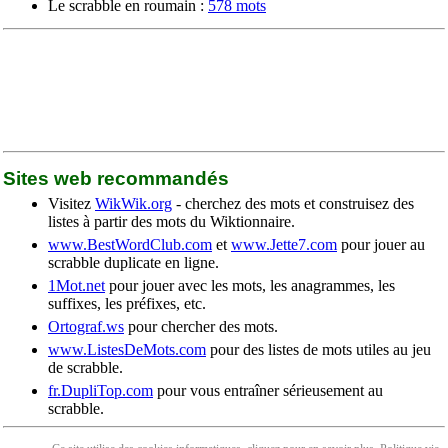
Le scrabble en roumain :
578 mots
Sites web recommandés
Visitez
WikWik.org
- cherchez des mots et construisez des
listes à partir des mots du Wiktionnaire.
www.BestWordClub.com
et
www.Jette7.com
pour jouer au
scrabble duplicate en ligne.
1Mot.net
pour jouer avec les mots, les anagrammes, les
suffixes, les préfixes, etc.
Ortograf.ws
pour chercher des mots.
www.ListesDeMots.com
pour des listes de mots utiles au jeu
de scrabble.
fr.DupliTop.com
pour vous entraîner sérieusement au
scrabble.