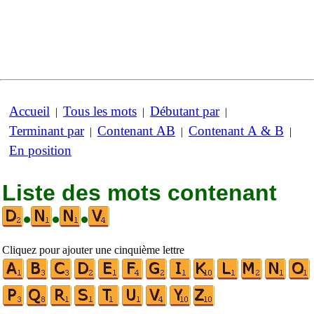
Accueil
Tous les mots
Débutant par
|
|
|
Terminant par
Contenant AB
Contenant A & B
|
|
|
En position
Liste des mots contenant
•
•
•
Cliquez pour ajouter une cinquième lettre