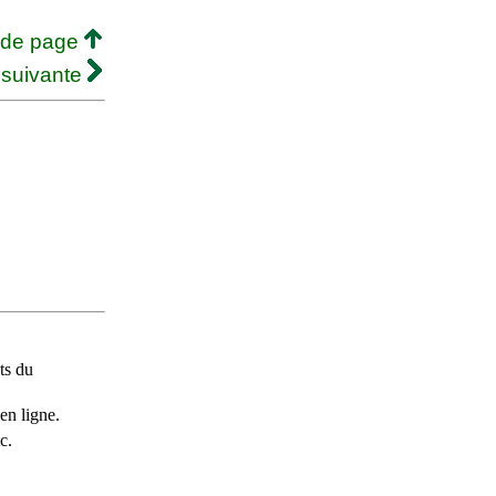
 de page
 suivante
ts du
en ligne.
c.