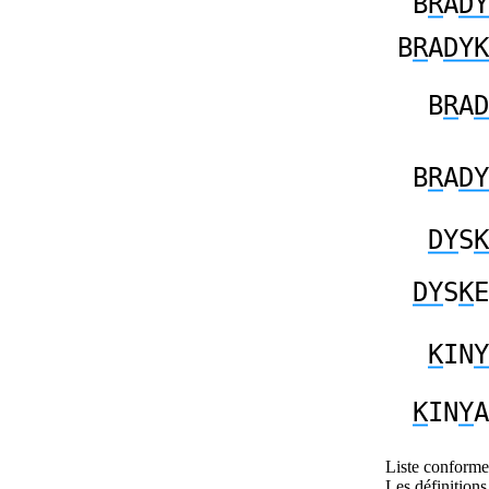
B
R
A
DY
B
R
A
DYK
B
R
A
D
B
R
A
DY
DY
S
K
DY
S
K
E
K
IN
Y
K
IN
Y
A
Liste conforme 
Les définitions