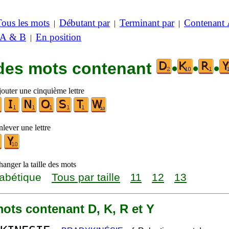
Tous les mots
Débutant par
Terminant par
Contenant
|
|
|
 A & B
En position
|
 des mots contenant
•
•
•
jouter une cinquième lettre
lever une lettre
anger la taille des mots
abétique
Tous par taille
11
12
13
 mots contenant D, K, R et Y