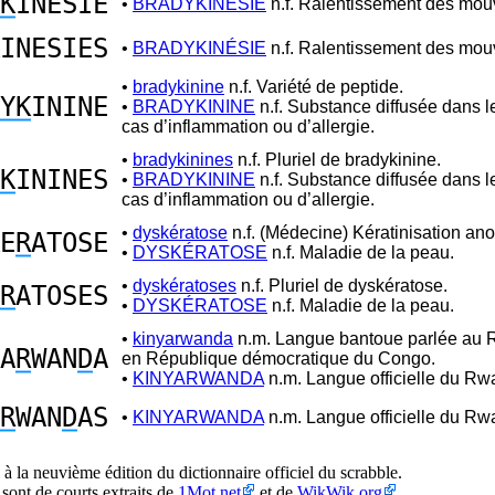
K
INESIE
•
BRADYKINÉSIE
n.f. Ralentissement des mo
INESIES
•
BRADYKINÉSIE
n.f. Ralentissement des mo
•
bradykinine
n.f. Variété de peptide.
YK
ININE
•
BRADYKININE
n.f. Substance diffusée dans 
cas d’inflammation ou d’allergie.
•
bradykinines
n.f. Pluriel de bradykinine.
K
ININES
•
BRADYKININE
n.f. Substance diffusée dans 
cas d’inflammation ou d’allergie.
•
dyskératose
n.f. (Médecine) Kératinisation an
E
R
ATOSE
•
DYSKÉRATOSE
n.f. Maladie de la peau.
•
dyskératoses
n.f. Pluriel de dyskératose.
R
ATOSES
•
DYSKÉRATOSE
n.f. Maladie de la peau.
•
kinyarwanda
n.m. Langue bantoue parlée au 
A
R
WAN
D
A
en République démocratique du Congo.
•
KINYARWANDA
n.m. Langue officielle du Rw
R
WAN
D
AS
•
KINYARWANDA
n.m. Langue officielle du Rw
à la neuvième édition du dictionnaire officiel du scrabble.
 sont de courts extraits de
1Mot.net
et de
WikWik.org
.