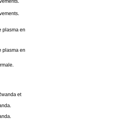
uvements.
uvements.
le plasma en
le plasma en
ormale.
Rwanda et
anda.
anda.