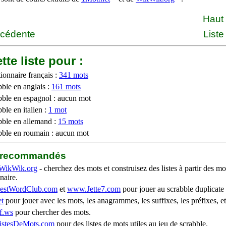
Haut
écédente
Liste
tte liste pour :
ionnaire français :
341 mots
bble en anglais :
161 mots
bble en espagnol : aucun mot
ble en italien :
1 mot
bble en allemand :
15 mots
bble en roumain : aucun mot
b recommandés
WikWik.org
- cherchez des mots et construisez des listes à partir des mo
naire.
stWordClub.com
et
www.Jette7.com
pour jouer au scrabble duplicate 
t
pour jouer avec les mots, les anagrammes, les suffixes, les préfixes, et
f.ws
pour chercher des mots.
stesDeMots.com
pour des listes de mots utiles au jeu de scrabble.