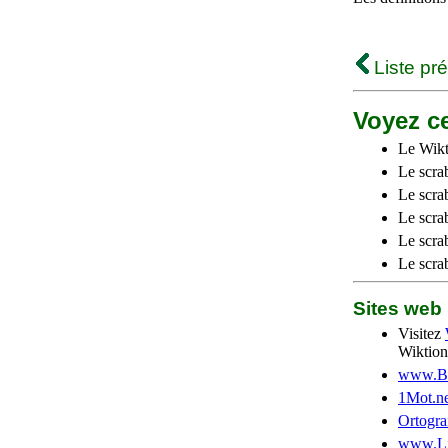
Liste pr
Voyez ce
Le Wikt
Le scra
Le scra
Le scrab
Le scra
Le scra
Sites we
Visitez
Wiktion
www.Be
1Mot.ne
Ortogra
www.Li