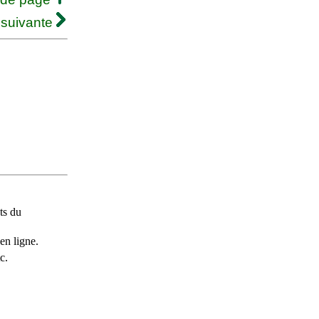
 suivante
ts du
en ligne.
c.