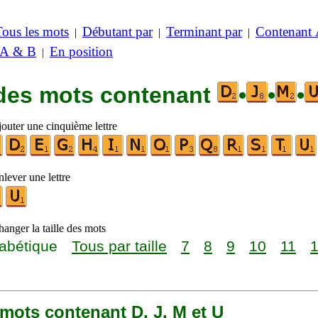
Tous les mots
Débutant par
Terminant par
Contenant
|
|
|
 A & B
En position
|
 des mots contenant
•
•
•
jouter une cinquième lettre
lever une lettre
anger la taille des mots
abétique
Tous par taille
7
8
9
10
11
3 mots contenant D, J, M et U