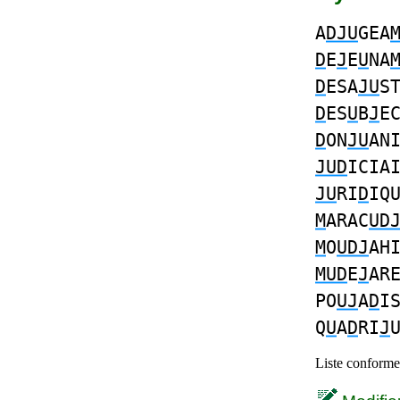
A
DJU
GEA
D
E
J
E
U
NA
D
ESA
JU
S
D
ES
U
B
J
E
D
ON
JU
AN
JUD
ICIA
JU
RI
D
IQ
M
ARAC
UD
M
O
UDJ
AH
MUD
E
J
AR
PO
UJ
A
D
I
Q
U
A
D
RI
J
Liste conforme 