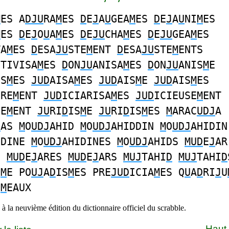
M
ES A
DJU
RA
M
ES
D
E
J
A
U
GEA
M
ES
D
E
J
A
U
NI
M
ES
M
ES
D
E
J
O
U
A
M
ES
D
E
JU
CHA
M
ES
D
E
JU
GEA
M
ES
TA
M
ES
D
ESA
JU
STE
M
ENT
D
ESA
JU
STE
M
ENTS
CTIVISA
M
ES
D
ON
JU
ANISA
M
ES
D
ON
JU
ANIS
M
E
IS
M
ES
JUD
AISA
M
ES
JUD
AIS
M
E
JUD
AIS
M
ES
IRE
M
ENT
JUD
ICIARISA
M
ES
JUD
ICIEUSE
M
ENT
UE
M
ENT
JU
RI
D
IS
M
E
JU
RI
D
IS
M
ES
M
ARAC
UDJ
A
J
AS
M
O
UDJ
AHID
M
O
UDJ
AHIDDIN
M
O
UDJ
AHIDIN
IDINE
M
O
UDJ
AHIDINES
M
O
UDJ
AHIDS
MUD
E
J
AR
E
MUD
E
J
ARES
MUD
E
J
ARS
MUJ
TAHI
D
MUJ
TAHI
D
S
M
E PO
UJ
A
D
IS
M
ES PRE
JUD
ICIA
M
ES Q
U
A
D
RI
J
U
U
M
EAUX
à la neuvième édition du dictionnaire officiel du scrabble.
Haut