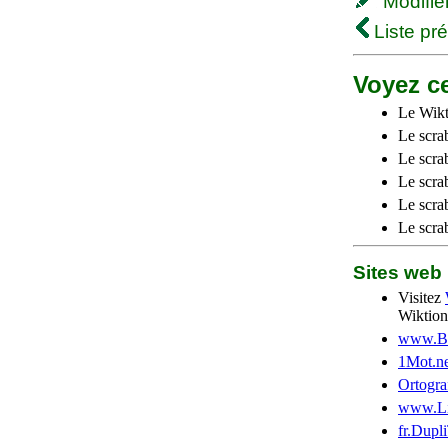
Modifier 
Liste pr
Voyez ce
Le Wikt
Le scra
Le scra
Le scrab
Le scra
Le scra
Sites we
Visitez
Wiktion
www.Be
1Mot.ne
Ortogra
www.Li
fr.Dupl