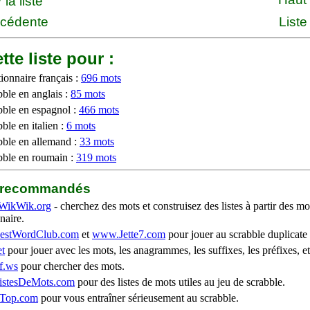
la liste
écédente
Liste
tte liste pour :
ionnaire français :
696 mots
bble en anglais :
85 mots
bble en espagnol :
466 mots
ble en italien :
6 mots
bble en allemand :
33 mots
bble en roumain :
319 mots
b recommandés
WikWik.org
- cherchez des mots et construisez des listes à partir des mo
naire.
stWordClub.com
et
www.Jette7.com
pour jouer au scrabble duplicate 
t
pour jouer avec les mots, les anagrammes, les suffixes, les préfixes, et
f.ws
pour chercher des mots.
stesDeMots.com
pour des listes de mots utiles au jeu de scrabble.
iTop.com
pour vous entraîner sérieusement au scrabble.