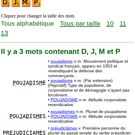
Cliquez pour changer la taille des mots
Tous alphabétique
Tous par taille
10
11
13
Il y a 3 mots contenant D, J, M et P
•
poujadisme
n.m. Mouvement politique et
syndical français, apparu en 1953 et
revendiquant la défense des
commerçants…
•
poujadisme
n.m. (Par extension)
P
OU
J
A
D
IS
M
E
(Péjoratif) Type de populisme, de
corporatisme et de démagogie n’ayant pas
forcément…
•
POUJADISME
n.m. Attitude corporatiste
revendicative.
•
poujadismes
n.m. Pluriel de poujadisme.
P
OU
J
A
D
IS
M
ES
•
POUJADISME
n.m. Attitude corporatiste
revendicative.
•
préjudiciâmes
v. Première personne du
P
RE
J
U
D
ICIA
M
ES
pluriel du passé simple du verbe préjudicier.