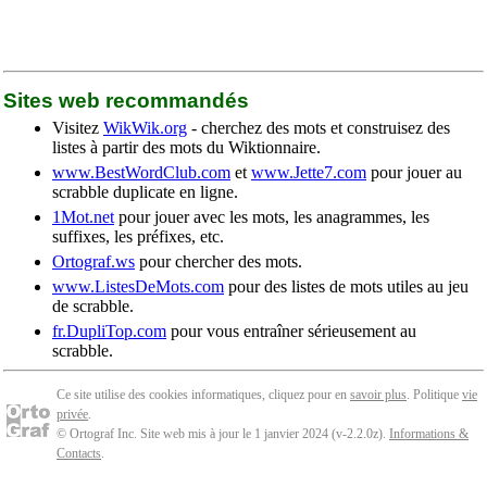
Sites web recommandés
Visitez
WikWik.org
- cherchez des mots et construisez des
listes à partir des mots du Wiktionnaire.
www.BestWordClub.com
et
www.Jette7.com
pour jouer au
scrabble duplicate en ligne.
1Mot.net
pour jouer avec les mots, les anagrammes, les
suffixes, les préfixes, etc.
Ortograf.ws
pour chercher des mots.
www.ListesDeMots.com
pour des listes de mots utiles au jeu
de scrabble.
fr.DupliTop.com
pour vous entraîner sérieusement au
scrabble.
Ce site utilise des cookies informatiques, cliquez pour en
savoir plus
. Politique
vie
privée
.
© Ortograf Inc. Site web mis à jour le 1 janvier 2024 (v-2.2.0
z
).
Informations &
Contacts
.