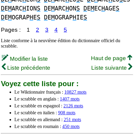
D
E
M
ARC
H
ION
S
D
E
M
ARC
H
ON
S
D
E
M
EC
H
AGE
S
D
E
M
OGRAP
H
E
S
D
E
M
OGRAP
H
IE
S
Pages :
1
2
3
4
5
Liste conforme à la neuvième édition du dictionnaire officiel du
scrabble.
Haut de page
Modifier la liste
Liste précédente
Liste suivante
Voyez cette liste pour :
Le Wiktionnaire français :
10827 mots
Le scrabble en anglais :
1407 mots
Le scrabble en espagnol :
2126 mots
Le scrabble en italien :
908 mots
Le scrabble en allemand :
251 mots
Le scrabble en roumain :
450 mots