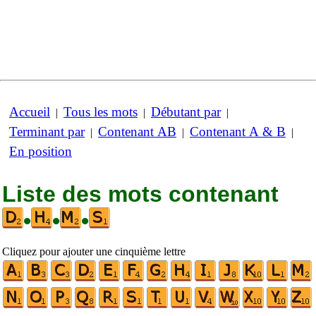
Accueil
Tous les mots
Débutant par
|
|
|
Terminant par
Contenant AB
Contenant A & B
|
|
|
En position
Liste des mots contenant
•
•
•
Cliquez pour ajouter une cinquième lettre