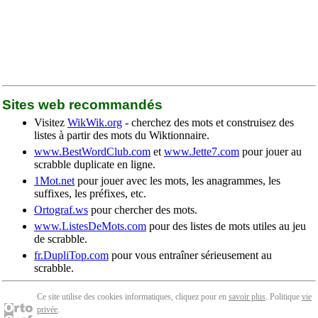
Sites web recommandés
Visitez
WikWik.org
- cherchez des mots et construisez des
listes à partir des mots du Wiktionnaire.
www.BestWordClub.com
et
www.Jette7.com
pour jouer au
scrabble duplicate en ligne.
1Mot.net
pour jouer avec les mots, les anagrammes, les
suffixes, les préfixes, etc.
Ortograf.ws
pour chercher des mots.
www.ListesDeMots.com
pour des listes de mots utiles au jeu
de scrabble.
fr.DupliTop.com
pour vous entraîner sérieusement au
scrabble.
Ce site utilise des cookies informatiques, cliquez pour en
savoir plus
. Politique
vie
privée
.