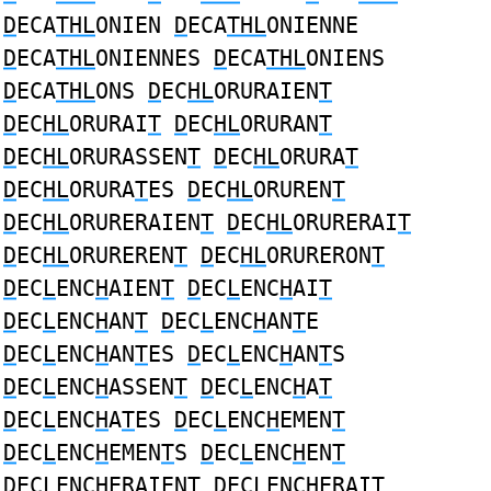
D
ECA
THL
ONIEN
D
ECA
THL
ONIENNE
D
ECA
THL
ONIENNES
D
ECA
THL
ONIENS
D
ECA
THL
ONS
D
EC
HL
ORURAIEN
T
D
EC
HL
ORURAI
T
D
EC
HL
ORURAN
T
D
EC
HL
ORURASSEN
T
D
EC
HL
ORURA
T
D
EC
HL
ORURA
T
ES
D
EC
HL
ORUREN
T
D
EC
HL
ORURERAIEN
T
D
EC
HL
ORURERAI
T
D
EC
HL
ORUREREN
T
D
EC
HL
ORURERON
T
D
EC
L
ENC
H
AIEN
T
D
EC
L
ENC
H
AI
T
D
EC
L
ENC
H
AN
T
D
EC
L
ENC
H
AN
T
E
D
EC
L
ENC
H
AN
T
ES
D
EC
L
ENC
H
AN
T
S
D
EC
L
ENC
H
ASSEN
T
D
EC
L
ENC
H
A
T
D
EC
L
ENC
H
A
T
ES
D
EC
L
ENC
H
EMEN
T
D
EC
L
ENC
H
EMEN
T
S
D
EC
L
ENC
H
EN
T
D
EC
L
ENC
H
ERAIEN
T
D
EC
L
ENC
H
ERAI
T