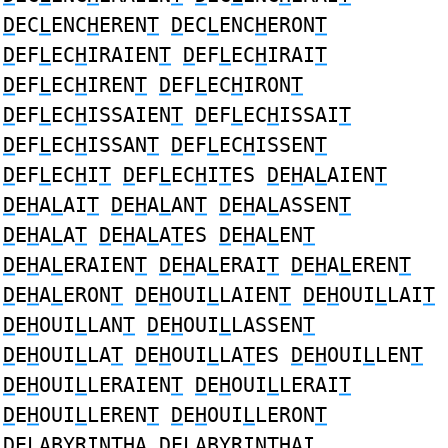
D
EC
L
ENC
H
EREN
T
D
EC
L
ENC
H
ERON
T
D
EF
L
EC
H
IRAIEN
T
D
EF
L
EC
H
IRAI
T
D
EF
L
EC
H
IREN
T
D
EF
L
EC
H
IRON
T
D
EF
L
EC
H
ISSAIEN
T
D
EF
L
EC
H
ISSAI
T
D
EF
L
EC
H
ISSAN
T
D
EF
L
EC
H
ISSEN
T
D
EF
L
EC
H
I
T
D
EF
L
EC
H
I
T
ES
D
E
H
A
L
AIEN
T
D
E
H
A
L
AI
T
D
E
H
A
L
AN
T
D
E
H
A
L
ASSEN
T
D
E
H
A
L
A
T
D
E
H
A
L
A
T
ES
D
E
H
A
L
EN
T
D
E
H
A
L
ERAIEN
T
D
E
H
A
L
ERAI
T
D
E
H
A
L
EREN
T
D
E
H
A
L
ERON
T
D
E
H
OUI
L
LAIEN
T
D
E
H
OUI
L
LAI
T
D
E
H
OUI
L
LAN
T
D
E
H
OUI
L
LASSEN
T
D
E
H
OUI
L
LA
T
D
E
H
OUI
L
LA
T
ES
D
E
H
OUI
L
LEN
T
D
E
H
OUI
L
LERAIEN
T
D
E
H
OUI
L
LERAI
T
D
E
H
OUI
L
LEREN
T
D
E
H
OUI
L
LERON
T
D
E
L
ABYRIN
TH
A
D
E
L
ABYRIN
TH
AI