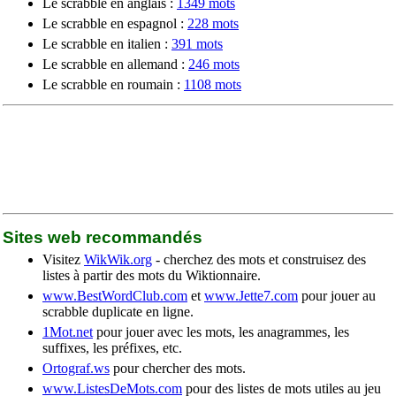
Le scrabble en anglais :
1349 mots
Le scrabble en espagnol :
228 mots
Le scrabble en italien :
391 mots
Le scrabble en allemand :
246 mots
Le scrabble en roumain :
1108 mots
Sites web recommandés
Visitez
WikWik.org
- cherchez des mots et construisez des
listes à partir des mots du Wiktionnaire.
www.BestWordClub.com
et
www.Jette7.com
pour jouer au
scrabble duplicate en ligne.
1Mot.net
pour jouer avec les mots, les anagrammes, les
suffixes, les préfixes, etc.
Ortograf.ws
pour chercher des mots.
www.ListesDeMots.com
pour des listes de mots utiles au jeu