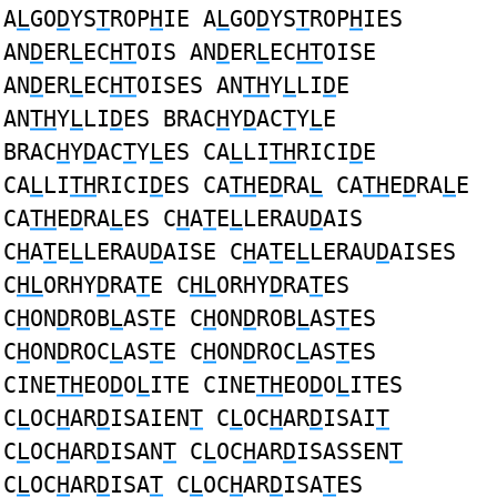
A
L
GO
D
YS
T
ROP
H
IE A
L
GO
D
YS
T
ROP
H
IES
AN
D
ER
L
EC
HT
OIS AN
D
ER
L
EC
HT
OISE
AN
D
ER
L
EC
HT
OISES AN
TH
Y
L
LI
D
E
AN
TH
Y
L
LI
D
ES BRAC
H
Y
D
AC
T
Y
L
E
BRAC
H
Y
D
AC
T
Y
L
ES CA
L
LI
TH
RICI
D
E
CA
L
LI
TH
RICI
D
ES CA
TH
E
D
RA
L
CA
TH
E
D
RA
L
E
CA
TH
E
D
RA
L
ES C
H
A
T
E
L
LERAU
D
AIS
C
H
A
T
E
L
LERAU
D
AISE C
H
A
T
E
L
LERAU
D
AISES
C
HL
ORHY
D
RA
T
E C
HL
ORHY
D
RA
T
ES
C
H
ON
D
ROB
L
AS
T
E C
H
ON
D
ROB
L
AS
T
ES
C
H
ON
D
ROC
L
AS
T
E C
H
ON
D
ROC
L
AS
T
ES
CINE
TH
EO
D
O
L
ITE CINE
TH
EO
D
O
L
ITES
C
L
OC
H
AR
D
ISAIEN
T
C
L
OC
H
AR
D
ISAI
T
C
L
OC
H
AR
D
ISAN
T
C
L
OC
H
AR
D
ISASSEN
T
C
L
OC
H
AR
D
ISA
T
C
L
OC
H
AR
D
ISA
T
ES