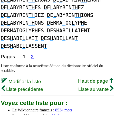
D
E
L
ABYRIN
TH
ES
D
E
L
ABYRIN
TH
EZ
D
E
L
ABYRIN
TH
IEZ
D
E
L
ABYRIN
TH
IONS
D
E
L
ABYRIN
TH
ONS
D
ERMA
T
OG
L
YP
H
E
D
ERMA
T
OG
L
YP
H
ES
D
ES
H
ABI
L
LAIEN
T
D
ES
H
ABI
L
LAI
T
D
ES
H
ABI
L
LAN
T
D
ES
H
ABI
L
LASSEN
T
Pages :
1
2
Liste conforme à la neuvième édition du dictionnaire officiel du
scrabble.
Haut de page
Modifier la liste
Liste précédente
Liste suivante
Voyez cette liste pour :
Le Wiktionnaire français :
8534 mots