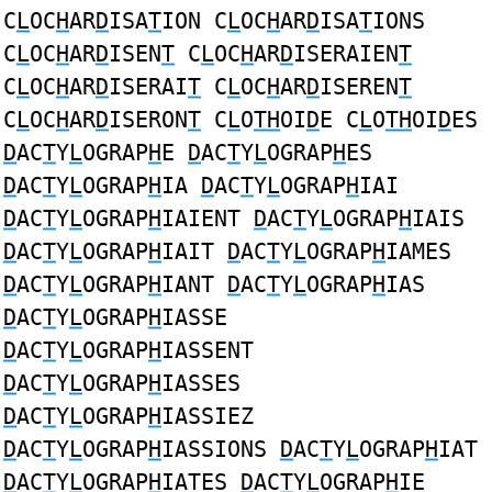
C
L
OC
H
AR
D
ISA
T
ION C
L
OC
H
AR
D
ISA
T
IONS
C
L
OC
H
AR
D
ISEN
T
C
L
OC
H
AR
D
ISERAIEN
T
C
L
OC
H
AR
D
ISERAI
T
C
L
OC
H
AR
D
ISEREN
T
C
L
OC
H
AR
D
ISERON
T
C
L
O
TH
OI
D
E C
L
O
TH
OI
D
ES
D
AC
T
Y
L
OGRAP
H
E
D
AC
T
Y
L
OGRAP
H
ES
D
AC
T
Y
L
OGRAP
H
IA
D
AC
T
Y
L
OGRAP
H
IAI
D
AC
T
Y
L
OGRAP
H
IAIENT
D
AC
T
Y
L
OGRAP
H
IAIS
D
AC
T
Y
L
OGRAP
H
IAIT
D
AC
T
Y
L
OGRAP
H
IAMES
D
AC
T
Y
L
OGRAP
H
IANT
D
AC
T
Y
L
OGRAP
H
IAS
D
AC
T
Y
L
OGRAP
H
IASSE
D
AC
T
Y
L
OGRAP
H
IASSENT
D
AC
T
Y
L
OGRAP
H
IASSES
D
AC
T
Y
L
OGRAP
H
IASSIEZ
D
AC
T
Y
L
OGRAP
H
IASSIONS
D
AC
T
Y
L
OGRAP
H
IAT
D
AC
T
Y
L
OGRAP
H
IATES
D
AC
T
Y
L
OGRAP
H
IE