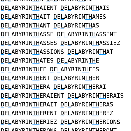
D
E
L
ABYRIN
TH
AIENT
D
E
L
ABYRIN
TH
AIS
D
E
L
ABYRIN
TH
AIT
D
E
L
ABYRIN
TH
AMES
D
E
L
ABYRIN
TH
ANT
D
E
L
ABYRIN
TH
AS
D
E
L
ABYRIN
TH
ASSE
D
E
L
ABYRIN
TH
ASSENT
D
E
L
ABYRIN
TH
ASSES
D
E
L
ABYRIN
TH
ASSIEZ
D
E
L
ABYRIN
TH
ASSIONS
D
E
L
ABYRIN
TH
AT
D
E
L
ABYRIN
TH
ATES
D
E
L
ABYRIN
TH
E
D
E
L
ABYRIN
TH
EE
D
E
L
ABYRIN
TH
EES
D
E
L
ABYRIN
TH
ENT
D
E
L
ABYRIN
TH
ER
D
E
L
ABYRIN
TH
ERA
D
E
L
ABYRIN
TH
ERAI
D
E
L
ABYRIN
TH
ERAIENT
D
E
L
ABYRIN
TH
ERAIS
D
E
L
ABYRIN
TH
ERAIT
D
E
L
ABYRIN
TH
ERAS
D
E
L
ABYRIN
TH
ERENT
D
E
L
ABYRIN
TH
EREZ
D
E
L
ABYRIN
TH
ERIEZ
D
E
L
ABYRIN
TH
ERIONS
D
E
L
ABYRIN
TH
ERONS
D
E
L
ABYRIN
TH
ERONT