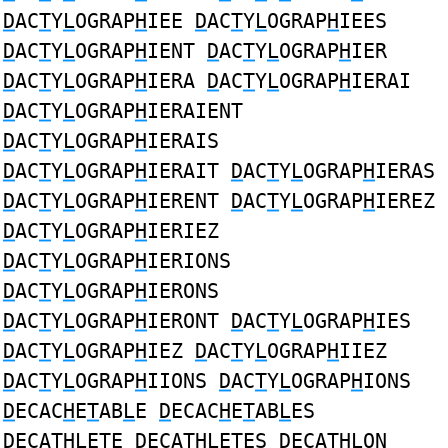
D
AC
T
Y
L
OGRAP
H
IEE
D
AC
T
Y
L
OGRAP
H
IEES
D
AC
T
Y
L
OGRAP
H
IENT
D
AC
T
Y
L
OGRAP
H
IER
D
AC
T
Y
L
OGRAP
H
IERA
D
AC
T
Y
L
OGRAP
H
IERAI
D
AC
T
Y
L
OGRAP
H
IERAIENT
D
AC
T
Y
L
OGRAP
H
IERAIS
D
AC
T
Y
L
OGRAP
H
IERAIT
D
AC
T
Y
L
OGRAP
H
IERAS
D
AC
T
Y
L
OGRAP
H
IERENT
D
AC
T
Y
L
OGRAP
H
IEREZ
D
AC
T
Y
L
OGRAP
H
IERIEZ
D
AC
T
Y
L
OGRAP
H
IERIONS
D
AC
T
Y
L
OGRAP
H
IERONS
D
AC
T
Y
L
OGRAP
H
IERONT
D
AC
T
Y
L
OGRAP
H
IES
D
AC
T
Y
L
OGRAP
H
IEZ
D
AC
T
Y
L
OGRAP
H
IIEZ
D
AC
T
Y
L
OGRAP
H
IIONS
D
AC
T
Y
L
OGRAP
H
IONS
D
ECAC
H
E
T
AB
L
E
D
ECAC
H
E
T
AB
L
ES
D
ECA
THL
ETE
D
ECA
THL
ETES
D
ECA
THL
ON