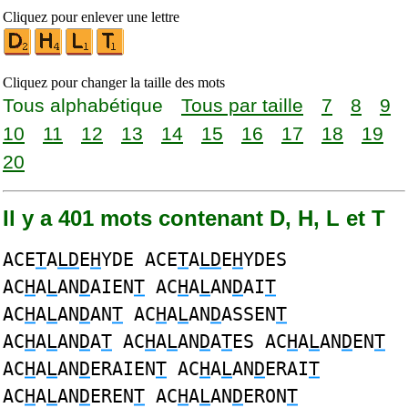
Cliquez pour enlever une lettre
Cliquez pour changer la taille des mots
Tous alphabétique
Tous par taille
7
8
9
10
11
12
13
14
15
16
17
18
19
20
Il y a 401 mots contenant D, H, L et T
ACE
T
A
LD
E
H
YDE ACE
T
A
LD
E
H
YDES
AC
H
A
L
AN
D
AIEN
T
AC
H
A
L
AN
D
AI
T
AC
H
A
L
AN
D
AN
T
AC
H
A
L
AN
D
ASSEN
T
AC
H
A
L
AN
D
A
T
AC
H
A
L
AN
D
A
T
ES AC
H
A
L
AN
D
EN
T
AC
H
A
L
AN
D
ERAIEN
T
AC
H
A
L
AN
D
ERAI
T
AC
H
A
L
AN
D
EREN
T
AC
H
A
L
AN
D
ERON
T