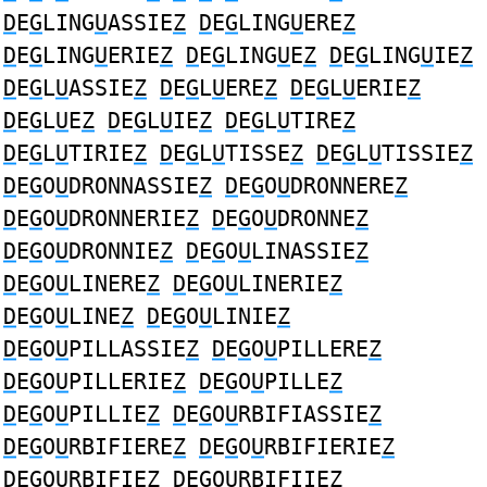
D
E
G
LING
U
ASSIE
Z
D
E
G
LING
U
ERE
Z
D
E
G
LING
U
ERIE
Z
D
E
G
LING
U
E
Z
D
E
G
LING
U
IE
Z
D
E
G
L
U
ASSIE
Z
D
E
G
L
U
ERE
Z
D
E
G
L
U
ERIE
Z
D
E
G
L
U
E
Z
D
E
G
L
U
IE
Z
D
E
G
L
U
TIRE
Z
D
E
G
L
U
TIRIE
Z
D
E
G
L
U
TISSE
Z
D
E
G
L
U
TISSIE
Z
D
E
G
O
U
DRONNASSIE
Z
D
E
G
O
U
DRONNERE
Z
D
E
G
O
U
DRONNERIE
Z
D
E
G
O
U
DRONNE
Z
D
E
G
O
U
DRONNIE
Z
D
E
G
O
U
LINASSIE
Z
D
E
G
O
U
LINERE
Z
D
E
G
O
U
LINERIE
Z
D
E
G
O
U
LINE
Z
D
E
G
O
U
LINIE
Z
D
E
G
O
U
PILLASSIE
Z
D
E
G
O
U
PILLERE
Z
D
E
G
O
U
PILLERIE
Z
D
E
G
O
U
PILLE
Z
D
E
G
O
U
PILLIE
Z
D
E
G
O
U
RBIFIASSIE
Z
D
E
G
O
U
RBIFIERE
Z
D
E
G
O
U
RBIFIERIE
Z
D
E
G
O
U
RBIFIE
Z
D
E
G
O
U
RBIFIIE
Z