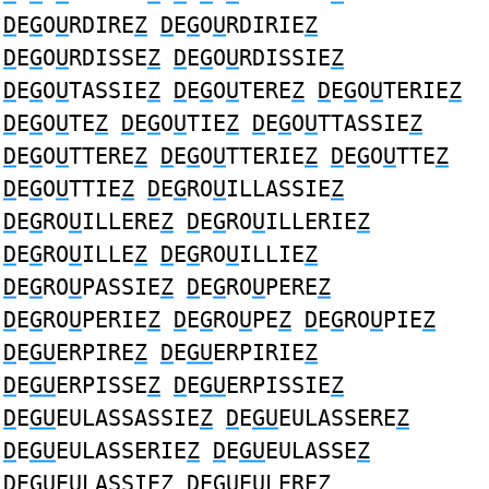
D
E
G
O
U
RDIRE
Z
D
E
G
O
U
RDIRIE
Z
D
E
G
O
U
RDISSE
Z
D
E
G
O
U
RDISSIE
Z
D
E
G
O
U
TASSIE
Z
D
E
G
O
U
TERE
Z
D
E
G
O
U
TERIE
Z
D
E
G
O
U
TE
Z
D
E
G
O
U
TIE
Z
D
E
G
O
U
TTASSIE
Z
D
E
G
O
U
TTERE
Z
D
E
G
O
U
TTERIE
Z
D
E
G
O
U
TTE
Z
D
E
G
O
U
TTIE
Z
D
E
G
RO
U
ILLASSIE
Z
D
E
G
RO
U
ILLERE
Z
D
E
G
RO
U
ILLERIE
Z
D
E
G
RO
U
ILLE
Z
D
E
G
RO
U
ILLIE
Z
D
E
G
RO
U
PASSIE
Z
D
E
G
RO
U
PERE
Z
D
E
G
RO
U
PERIE
Z
D
E
G
RO
U
PE
Z
D
E
G
RO
U
PIE
Z
D
E
GU
ERPIRE
Z
D
E
GU
ERPIRIE
Z
D
E
GU
ERPISSE
Z
D
E
GU
ERPISSIE
Z
D
E
GU
EULASSASSIE
Z
D
E
GU
EULASSERE
Z
D
E
GU
EULASSERIE
Z
D
E
GU
EULASSE
Z
D
E
GU
EULASSIE
Z
D
E
GU
EULERE
Z