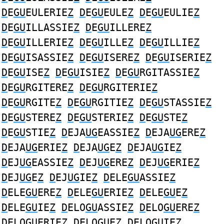
D
E
GU
EULERIE
Z
D
E
GU
EULE
Z
D
E
GU
EULIE
Z
D
E
GU
ILLASSIE
Z
D
E
GU
ILLERE
Z
D
E
GU
ILLERIE
Z
D
E
GU
ILLE
Z
D
E
GU
ILLIE
Z
D
E
GU
ISASSIE
Z
D
E
GU
ISERE
Z
D
E
GU
ISERIE
Z
D
E
GU
ISE
Z
D
E
GU
ISIE
Z
D
E
GU
RGITASSIE
Z
D
E
GU
RGITERE
Z
D
E
GU
RGITERIE
Z
D
E
GU
RGITE
Z
D
E
GU
RGITIE
Z
D
E
GU
STASSIE
Z
D
E
GU
STERE
Z
D
E
GU
STERIE
Z
D
E
GU
STE
Z
D
E
GU
STIE
Z
D
EJA
UG
EASSIE
Z
D
EJA
UG
ERE
Z
D
EJA
UG
ERIE
Z
D
EJA
UG
E
Z
D
EJA
UG
IE
Z
D
EJ
UG
EASSIE
Z
D
EJ
UG
ERE
Z
D
EJ
UG
ERIE
Z
D
EJ
UG
E
Z
D
EJ
UG
IE
Z
D
ELE
GU
ASSIE
Z
D
ELE
GU
ERE
Z
D
ELE
GU
ERIE
Z
D
ELE
GU
E
Z
D
ELE
GU
IE
Z
D
ELO
GU
ASSIE
Z
D
ELO
GU
ERE
Z
D
ELO
GU
ERIE
Z
D
ELO
GU
E
Z
D
ELO
GU
IE
Z