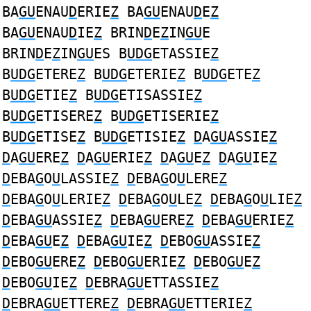
BA
GU
ENAU
D
ERIE
Z
BA
GU
ENAU
D
E
Z
BA
GU
ENAU
D
IE
Z
BRIN
D
E
Z
IN
GU
E
BRIN
D
E
Z
IN
GU
ES B
UDG
ETASSIE
Z
B
UDG
ETERE
Z
B
UDG
ETERIE
Z
B
UDG
ETE
Z
B
UDG
ETIE
Z
B
UDG
ETISASSIE
Z
B
UDG
ETISERE
Z
B
UDG
ETISERIE
Z
B
UDG
ETISE
Z
B
UDG
ETISIE
Z
D
A
GU
ASSIE
Z
D
A
GU
ERE
Z
D
A
GU
ERIE
Z
D
A
GU
E
Z
D
A
GU
IE
Z
D
EBA
G
O
U
LASSIE
Z
D
EBA
G
O
U
LERE
Z
D
EBA
G
O
U
LERIE
Z
D
EBA
G
O
U
LE
Z
D
EBA
G
O
U
LIE
Z
D
EBA
GU
ASSIE
Z
D
EBA
GU
ERE
Z
D
EBA
GU
ERIE
Z
D
EBA
GU
E
Z
D
EBA
GU
IE
Z
D
EBO
GU
ASSIE
Z
D
EBO
GU
ERE
Z
D
EBO
GU
ERIE
Z
D
EBO
GU
E
Z
D
EBO
GU
IE
Z
D
EBRA
GU
ETTASSIE
Z
D
EBRA
GU
ETTERE
Z
D
EBRA
GU
ETTERIE
Z