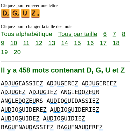
Cliquez pour enlever une lettre
Cliquez pour changer la taille des mots
Tous alphabétique
Tous par taille
6
7
8
9
10
11
12
13
14
15
16
17
18
19
20
Il y a 458 mots contenant D, G, U et Z
A
D
J
UG
EASSIE
Z
A
D
J
UG
ERE
Z
A
D
J
UG
ERIE
Z
A
D
J
UG
E
Z
A
D
J
UG
IE
Z
AN
G
LE
D
O
Z
E
U
R
AN
G
LE
D
O
Z
E
U
RS A
UD
IO
G
UIDASSIE
Z
A
UD
IO
G
UIDERE
Z
A
UD
IO
G
UIDERIE
Z
A
UD
IO
G
UIDE
Z
A
UD
IO
G
UIDIE
Z
BA
GU
ENAU
D
ASSIE
Z
BA
GU
ENAU
D
ERE
Z