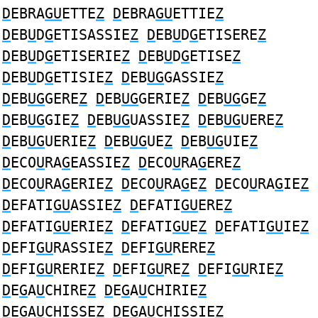
D
EBRA
GU
ETTE
Z
D
EBRA
GU
ETTIE
Z
D
EB
U
D
G
ETISASSIE
Z
D
EB
U
D
G
ETISERE
Z
D
EB
U
D
G
ETISERIE
Z
D
EB
U
D
G
ETISE
Z
D
EB
U
D
G
ETISIE
Z
D
EB
UG
GASSIE
Z
D
EB
UG
GERE
Z
D
EB
UG
GERIE
Z
D
EB
UG
GE
Z
D
EB
UG
GIE
Z
D
EB
UG
UASSIE
Z
D
EB
UG
UERE
Z
D
EB
UG
UERIE
Z
D
EB
UG
UE
Z
D
EB
UG
UIE
Z
D
ECO
U
RA
G
EASSIE
Z
D
ECO
U
RA
G
ERE
Z
D
ECO
U
RA
G
ERIE
Z
D
ECO
U
RA
G
E
Z
D
ECO
U
RA
G
IE
Z
D
EFATI
GU
ASSIE
Z
D
EFATI
GU
ERE
Z
D
EFATI
GU
ERIE
Z
D
EFATI
GU
E
Z
D
EFATI
GU
IE
Z
D
EFI
GU
RASSIE
Z
D
EFI
GU
RERE
Z
D
EFI
GU
RERIE
Z
D
EFI
GU
RE
Z
D
EFI
GU
RIE
Z
D
E
G
A
U
CHIRE
Z
D
E
G
A
U
CHIRIE
Z
D
E
G
A
U
CHISSE
Z
D
E
G
A
U
CHISSIE
Z