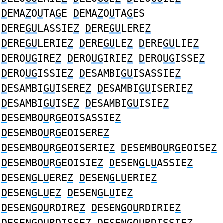
D
EMA
Z
O
U
TA
G
E
D
EMA
Z
O
U
TA
G
ES
D
ERE
GU
LASSIE
Z
D
ERE
GU
LERE
Z
D
ERE
GU
LERIE
Z
D
ERE
GU
LE
Z
D
ERE
GU
LIE
Z
D
ERO
UG
IRE
Z
D
ERO
UG
IRIE
Z
D
ERO
UG
ISSE
Z
D
ERO
UG
ISSIE
Z
D
ESAMBI
GU
ISASSIE
Z
D
ESAMBI
GU
ISERE
Z
D
ESAMBI
GU
ISERIE
Z
D
ESAMBI
GU
ISE
Z
D
ESAMBI
GU
ISIE
Z
D
ESEMBO
U
R
G
EOISASSIE
Z
D
ESEMBO
U
R
G
EOISERE
Z
D
ESEMBO
U
R
G
EOISERIE
Z
D
ESEMBO
U
R
G
EOISE
Z
D
ESEMBO
U
R
G
EOISIE
Z
D
ESEN
G
L
U
ASSIE
Z
D
ESEN
G
L
U
ERE
Z
D
ESEN
G
L
U
ERIE
Z
D
ESEN
G
L
U
E
Z
D
ESEN
G
L
U
IE
Z
D
ESEN
G
O
U
RDIRE
Z
D
ESEN
G
O
U
RDIRIE
Z
D
ESEN
G
O
U
RDISSE
Z
D
ESEN
G
O
U
RDISSIE
Z