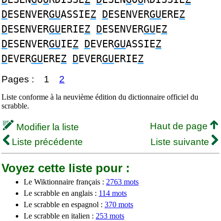
D
ESENVER
GU
ASSIE
Z
D
ESENVER
GU
ERE
Z
D
ESENVER
GU
ERIE
Z
D
ESENVER
GU
E
Z
D
ESENVER
GU
IE
Z
D
EVER
GU
ASSIE
Z
D
EVER
GU
ERE
Z
D
EVER
GU
ERIE
Z
Pages :
1
2
Liste conforme à la neuvième édition du dictionnaire officiel du
scrabble.
Haut de page
Modifier la liste
Liste précédente
Liste suivante
Voyez cette liste pour :
Le Wiktionnaire français :
2763 mots
Le scrabble en anglais :
114 mots
Le scrabble en espagnol :
370 mots
Le scrabble en italien :
253 mots