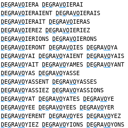
D
E
G
RA
VO
IERA
D
E
G
RA
VO
IERAI
D
E
G
RA
VO
IERAIENT
D
E
G
RA
VO
IERAIS
D
E
G
RA
VO
IERAIT
D
E
G
RA
VO
IERAS
D
E
G
RA
VO
IEREZ
D
E
G
RA
VO
IERIEZ
D
E
G
RA
VO
IERIONS
D
E
G
RA
VO
IERONS
D
E
G
RA
VO
IERONT
D
E
G
RA
VO
IES
D
E
G
RA
VO
YA
D
E
G
RA
VO
YAI
D
E
G
RA
VO
YAIENT
D
E
G
RA
VO
YAIS
D
E
G
RA
VO
YAIT
D
E
G
RA
VO
YAMES
D
E
G
RA
VO
YANT
D
E
G
RA
VO
YAS
D
E
G
RA
VO
YASSE
D
E
G
RA
VO
YASSENT
D
E
G
RA
VO
YASSES
D
E
G
RA
VO
YASSIEZ
D
E
G
RA
VO
YASSIONS
D
E
G
RA
VO
YAT
D
E
G
RA
VO
YATES
D
E
G
RA
VO
YE
D
E
G
RA
VO
YEE
D
E
G
RA
VO
YEES
D
E
G
RA
VO
YER
D
E
G
RA
VO
YERENT
D
E
G
RA
VO
YES
D
E
G
RA
VO
YEZ
D
E
G
RA
VO
YIEZ
D
E
G
RA
VO
YIONS
D
E
G
RA
VO
YONS