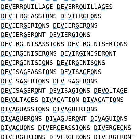
D
E
V
ERR
O
UILLA
G
E
D
E
V
ERR
O
UILLA
G
ES
D
E
V
IER
G
EASSI
O
NS
D
E
V
IER
G
E
O
NS
D
E
V
IER
G
ERI
O
NS
D
E
V
IER
G
ER
O
NS
D
E
V
IER
G
ER
O
NT
D
E
V
IER
G
I
O
NS
D
E
V
IR
G
INISASSI
O
NS
D
E
V
IR
G
INISERI
O
NS
D
E
V
IR
G
INISER
O
NS
D
E
V
IR
G
INISER
O
NT
D
E
V
IR
G
INISI
O
NS
D
E
V
IR
G
INIS
O
NS
D
E
V
ISA
G
EASSI
O
NS
D
E
V
ISA
G
E
O
NS
D
E
V
ISA
G
ERI
O
NS
D
E
V
ISA
G
ER
O
NS
D
E
V
ISA
G
ER
O
NT
D
E
V
ISA
G
I
O
NS
D
E
VO
LTA
G
E
D
E
VO
LTA
G
ES
D
I
V
A
G
ATI
O
N
D
I
V
A
G
ATI
O
NS
D
I
V
A
G
UASSI
O
NS
D
I
V
A
G
UERI
O
NS
D
I
V
A
G
UER
O
NS
D
I
V
A
G
UER
O
NT
D
I
V
A
G
UI
O
NS
D
I
V
A
G
U
O
NS
D
I
V
ER
G
EASSI
O
NS
D
I
V
ER
G
E
O
NS
D
I
V
ER
G
ERI
O
NS
D
I
V
ER
G
ER
O
NS
D
I
V
ER
G
ER
O
NT