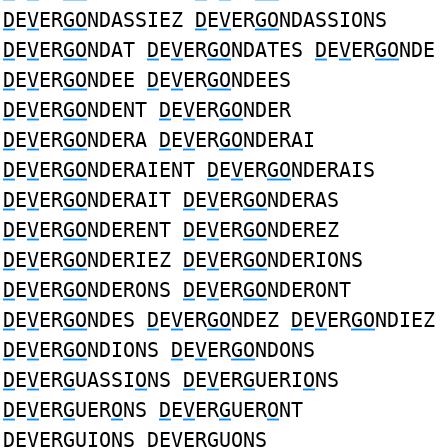
D
E
V
ER
GO
NDASSIEZ
D
E
V
ER
GO
NDASSIONS
D
E
V
ER
GO
NDAT
D
E
V
ER
GO
NDATES
D
E
V
ER
GO
NDE
D
E
V
ER
GO
NDEE
D
E
V
ER
GO
NDEES
D
E
V
ER
GO
NDENT
D
E
V
ER
GO
NDER
D
E
V
ER
GO
NDERA
D
E
V
ER
GO
NDERAI
D
E
V
ER
GO
NDERAIENT
D
E
V
ER
GO
NDERAIS
D
E
V
ER
GO
NDERAIT
D
E
V
ER
GO
NDERAS
D
E
V
ER
GO
NDERENT
D
E
V
ER
GO
NDEREZ
D
E
V
ER
GO
NDERIEZ
D
E
V
ER
GO
NDERIONS
D
E
V
ER
GO
NDERONS
D
E
V
ER
GO
NDERONT
D
E
V
ER
GO
NDES
D
E
V
ER
GO
NDEZ
D
E
V
ER
GO
NDIEZ
D
E
V
ER
GO
NDIONS
D
E
V
ER
GO
NDONS
D
E
V
ER
G
UASSI
O
NS
D
E
V
ER
G
UERI
O
NS
D
E
V
ER
G
UER
O
NS
D
E
V
ER
G
UER
O
NT
D
E
V
ER
G
UI
O
NS
D
E
V
ER
G
U
O
NS