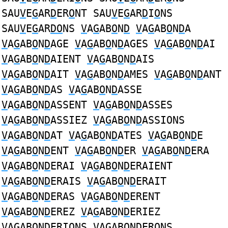
SAU
V
E
G
AR
D
ER
O
NT SAU
V
E
G
AR
D
I
O
NS
SAU
V
E
G
AR
DO
NS
V
A
G
AB
O
N
D
V
A
G
AB
O
N
D
A
V
A
G
AB
O
N
D
AGE
V
A
G
AB
O
N
D
AGES
V
A
G
AB
O
N
D
AI
V
A
G
AB
O
N
D
AIENT
V
A
G
AB
O
N
D
AIS
V
A
G
AB
O
N
D
AIT
V
A
G
AB
O
N
D
AMES
V
A
G
AB
O
N
D
ANT
V
A
G
AB
O
N
D
AS
V
A
G
AB
O
N
D
ASSE
V
A
G
AB
O
N
D
ASSENT
V
A
G
AB
O
N
D
ASSES
V
A
G
AB
O
N
D
ASSIEZ
V
A
G
AB
O
N
D
ASSIONS
V
A
G
AB
O
N
D
AT
V
A
G
AB
O
N
D
ATES
V
A
G
AB
O
N
D
E
V
A
G
AB
O
N
D
ENT
V
A
G
AB
O
N
D
ER
V
A
G
AB
O
N
D
ERA
V
A
G
AB
O
N
D
ERAI
V
A
G
AB
O
N
D
ERAIENT
V
A
G
AB
O
N
D
ERAIS
V
A
G
AB
O
N
D
ERAIT
V
A
G
AB
O
N
D
ERAS
V
A
G
AB
O
N
D
ERENT
V
A
G
AB
O
N
D
EREZ
V
A
G
AB
O
N
D
ERIEZ
V
A
G
AB
O
N
D
ERIONS
V
A
G
AB
O
N
D
ERONS