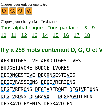
Cliquez pour enlever une lettre
Cliquez pour changer la taille des mots
Tous alphabétique
Tous par taille
8
9
10
11
12
13
14
15
16
17
18
Il y a 258 mots contenant D, G, O et V
AER
OD
I
G
ESTI
V
E AER
OD
I
G
ESTI
V
ES
BU
DG
ETI
VO
RE BU
DG
ETI
VO
RES
D
EC
O
N
G
ESTI
V
E
D
EC
O
N
G
ESTI
V
ES
D
E
G
I
V
RASSI
O
NS
D
E
G
I
V
RERI
O
NS
D
E
G
I
V
RER
O
NS
D
E
G
I
V
RER
O
NT
D
E
G
I
V
RI
O
NS
D
E
G
I
V
R
O
NS
D
E
G
RA
VO
IE
D
E
G
RA
VO
IEMENT
D
E
G
RA
VO
IEMENTS
D
E
G
RA
VO
IENT