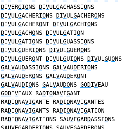
D
I
V
ER
G
I
O
NS
D
I
V
UL
G
ACHASSI
O
NS
D
I
V
UL
G
ACHERI
O
NS
D
I
V
UL
G
ACHER
O
NS
D
I
V
UL
G
ACHER
O
NT
D
I
V
UL
G
ACHI
O
NS
D
I
V
UL
G
ACH
O
NS
D
I
V
UL
G
ATI
O
N
D
I
V
UL
G
ATI
O
NS
D
I
V
UL
G
UASSI
O
NS
D
I
V
UL
G
UERI
O
NS
D
I
V
UL
G
UER
O
NS
D
I
V
UL
G
UER
O
NT
D
I
V
UL
G
UI
O
NS
D
I
V
UL
G
U
O
NS
G
AL
V
AU
D
ASSI
O
NS
G
AL
V
AU
D
ERI
O
NS
G
AL
V
AU
D
ER
O
NS
G
AL
V
AU
D
ER
O
NT
G
AL
V
AU
D
I
O
NS
G
AL
V
AU
DO
NS
GOD
I
V
EAU
GOD
I
V
EAUX RA
D
I
O
NA
V
I
G
ANT
RA
D
I
O
NA
V
I
G
ANTE RA
D
I
O
NA
V
I
G
ANTES
RA
D
I
O
NA
V
I
G
ANTS RA
D
I
O
NA
V
I
G
ATION
RA
D
I
O
NA
V
I
G
ATIONS SAU
V
E
G
AR
D
ASSI
O
NS
SAU
V
E
G
AR
D
ERI
O
NS SAU
V
E
G
AR
D
ER
O
NS