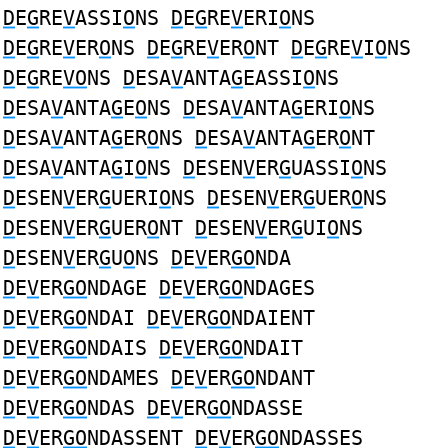
D
E
G
RE
V
ASSI
O
NS
D
E
G
RE
V
ERI
O
NS
D
E
G
RE
V
ER
O
NS
D
E
G
RE
V
ER
O
NT
D
E
G
RE
V
I
O
NS
D
E
G
RE
VO
NS
D
ESA
V
ANTA
G
EASSI
O
NS
D
ESA
V
ANTA
G
E
O
NS
D
ESA
V
ANTA
G
ERI
O
NS
D
ESA
V
ANTA
G
ER
O
NS
D
ESA
V
ANTA
G
ER
O
NT
D
ESA
V
ANTA
G
I
O
NS
D
ESEN
V
ER
G
UASSI
O
NS
D
ESEN
V
ER
G
UERI
O
NS
D
ESEN
V
ER
G
UER
O
NS
D
ESEN
V
ER
G
UER
O
NT
D
ESEN
V
ER
G
UI
O
NS
D
ESEN
V
ER
G
U
O
NS
D
E
V
ER
GO
NDA
D
E
V
ER
GO
NDAGE
D
E
V
ER
GO
NDAGES
D
E
V
ER
GO
NDAI
D
E
V
ER
GO
NDAIENT
D
E
V
ER
GO
NDAIS
D
E
V
ER
GO
NDAIT
D
E
V
ER
GO
NDAMES
D
E
V
ER
GO
NDANT
D
E
V
ER
GO
NDAS
D
E
V
ER
GO
NDASSE
D
E
V
ER
GO
NDASSENT
D
E
V
ER
GO
NDASSES