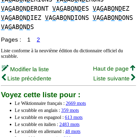
V
A
G
AB
O
N
D
ERONT
V
A
G
AB
O
N
D
ES
V
A
G
AB
O
N
D
EZ
V
A
G
AB
O
N
D
IEZ
V
A
G
AB
O
N
D
IONS
V
A
G
AB
O
N
D
ONS
V
A
G
AB
O
N
D
S
Pages :
1
2
Liste conforme à la neuvième édition du dictionnaire officiel du
scrabble.
Haut de page
Modifier la liste
Liste précédente
Liste suivante
Voyez cette liste pour :
Le Wiktionnaire français :
2669 mots
Le scrabble en anglais :
359 mots
Le scrabble en espagnol :
613 mots
Le scrabble en italien :
2483 mots
Le scrabble en allemand :
48 mots