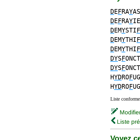
D
E
F
RA
Y
A
D
E
F
RA
Y
I
D
EM
Y
STI
D
EM
Y
THI
D
EM
Y
THI
DY
S
F
ONC
DY
S
F
ONC
H
YD
RO
F
U
H
YD
RO
F
U
Liste conforme 
Modifier 
Liste pr
Voyez ce