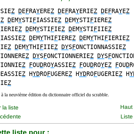
SSIE
Z
D
E
F
RA
Y
ERE
Z
D
E
F
RA
Y
ERIE
Z
D
E
F
RA
Y
E
Z
E
Z
D
EM
Y
STI
F
IASSIE
Z
D
EM
Y
STI
F
IERE
Z
F
IERIE
Z
D
EM
Y
STI
F
IE
Z
D
EM
Y
STI
F
IIE
Z
F
IASSIE
Z
D
EM
Y
THI
F
IERE
Z
D
EM
Y
THI
F
IERIE
Z
F
IE
Z
D
EM
Y
THI
F
IIE
Z
DY
S
F
ONCTIONNASSIE
Z
TIONNERE
Z
DY
S
F
ONCTIONNERIE
Z
DY
S
F
ONCTIO
TIONNIE
Z
F
OU
D
RO
Y
ASSIE
Z
F
OU
D
RO
Y
E
Z
F
OU
D
R
GEASSIE
Z
H
YD
RO
F
UGERE
Z
H
YD
RO
F
UGERIE
Z
H
Y
GIE
Z
à la neuvième édition du dictionnaire officiel du scrabble.
Haut
la liste
écédente
Liste
tte liste pour :