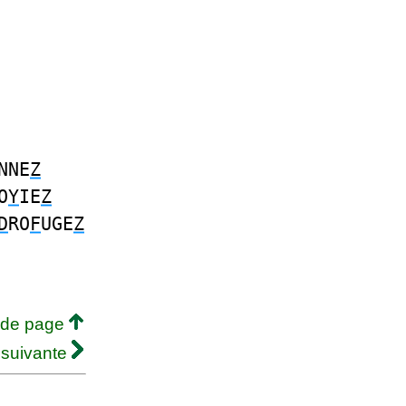
NNE
Z
O
Y
IE
Z
D
RO
F
UGE
Z
 de page
 suivante