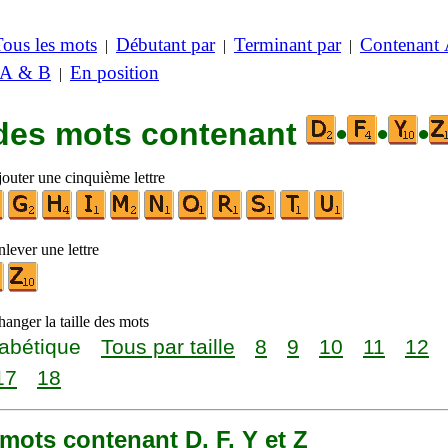
Tous les mots
Débutant par
Terminant par
Contenant
|
|
|
 A & B
En position
|
 des mots contenant
•
•
•
jouter une cinquième lettre
lever une lettre
anger la taille des mots
abétique
Tous par taille
8
9
10
11
12
17
18
8 mots contenant D, F, Y et Z