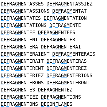
D
E
F
RA
GM
ENTASSES
D
E
F
RA
GM
ENTASSIEZ
D
E
F
RA
GM
ENTASSIONS
D
E
F
RA
GM
ENTAT
D
E
F
RA
GM
ENTATES
D
E
F
RA
GM
ENTATION
D
E
F
RA
GM
ENTATIONS
D
E
F
RA
GM
ENTE
D
E
F
RA
GM
ENTEE
D
E
F
RA
GM
ENTEES
D
E
F
RA
GM
ENTENT
D
E
F
RA
GM
ENTER
D
E
F
RA
GM
ENTERA
D
E
F
RA
GM
ENTERAI
D
E
F
RA
GM
ENTERAIENT
D
E
F
RA
GM
ENTERAIS
D
E
F
RA
GM
ENTERAIT
D
E
F
RA
GM
ENTERAS
D
E
F
RA
GM
ENTERENT
D
E
F
RA
GM
ENTEREZ
D
E
F
RA
GM
ENTERIEZ
D
E
F
RA
GM
ENTERIONS
D
E
F
RA
GM
ENTERONS
D
E
F
RA
GM
ENTERONT
D
E
F
RA
GM
ENTES
D
E
F
RA
GM
ENTEZ
D
E
F
RA
GM
ENTIEZ
D
E
F
RA
GM
ENTIONS
D
E
F
RA
GM
ENTONS
D
E
G
ON
F
LA
M
ES