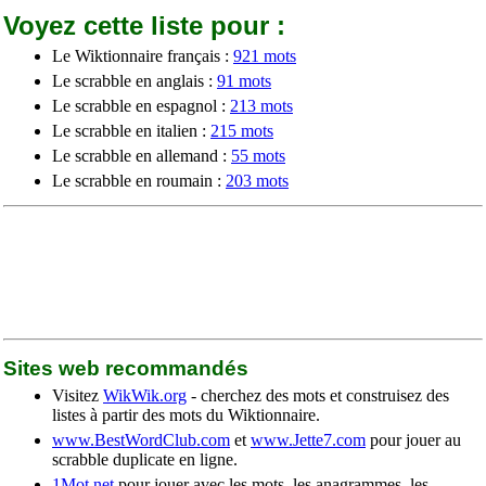
Voyez cette liste pour :
Le Wiktionnaire français :
921 mots
Le scrabble en anglais :
91 mots
Le scrabble en espagnol :
213 mots
Le scrabble en italien :
215 mots
Le scrabble en allemand :
55 mots
Le scrabble en roumain :
203 mots
Sites web recommandés
Visitez
WikWik.org
- cherchez des mots et construisez des
listes à partir des mots du Wiktionnaire.
www.BestWordClub.com
et
www.Jette7.com
pour jouer au
scrabble duplicate en ligne.
1Mot.net
pour jouer avec les mots, les anagrammes, les