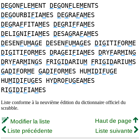
D
E
G
ON
F
LE
M
ENT
D
E
G
ON
F
LE
M
ENTS
D
E
G
OURBI
F
IA
M
ES
D
E
G
RA
F
A
M
ES
D
E
G
RA
F
FITA
M
ES
D
E
G
RI
F
FA
M
ES
D
ELI
G
NI
F
IA
M
ES
D
ESA
G
RA
F
A
M
ES
D
ESEN
F
U
M
A
G
E
D
ESEN
F
U
M
A
G
ES
D
I
G
ITI
F
OR
M
E
D
I
G
ITI
F
OR
M
ES
D
RA
G
EI
F
IA
M
ES
D
RY
F
AR
M
IN
G
D
RY
F
AR
M
IN
G
S
F
RI
G
I
D
ARIU
M
F
RI
G
I
D
ARIU
M
S
G
A
D
I
F
OR
M
E
G
A
D
I
F
OR
M
ES HU
M
I
D
I
F
U
G
E
HU
M
I
D
I
F
U
G
ES HY
D
RO
F
U
G
EA
M
ES
RI
G
I
D
I
F
IA
M
ES
Liste conforme à la neuvième édition du dictionnaire officiel du
scrabble.
Haut de page
Modifier la liste
Liste précédente
Liste suivante