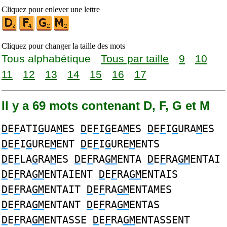
Cliquez pour enlever une lettre
Cliquez pour changer la taille des mots
Tous alphabétique
Tous par taille
9
10
11
12
13
14
15
16
17
Il y a 69 mots contenant D, F, G et M
D
E
F
ATI
G
UA
M
ES
D
E
F
I
G
EA
M
ES
D
E
F
I
G
URA
M
ES
D
E
F
I
G
URE
M
ENT
D
E
F
I
G
URE
M
ENTS
D
E
F
LA
G
RA
M
ES
D
E
F
RA
GM
ENTA
D
E
F
RA
GM
ENTAI
D
E
F
RA
GM
ENTAIENT
D
E
F
RA
GM
ENTAIS
D
E
F
RA
GM
ENTAIT
D
E
F
RA
GM
ENTAMES
D
E
F
RA
GM
ENTANT
D
E
F
RA
GM
ENTAS
D
E
F
RA
GM
ENTASSE
D
E
F
RA
GM
ENTASSENT