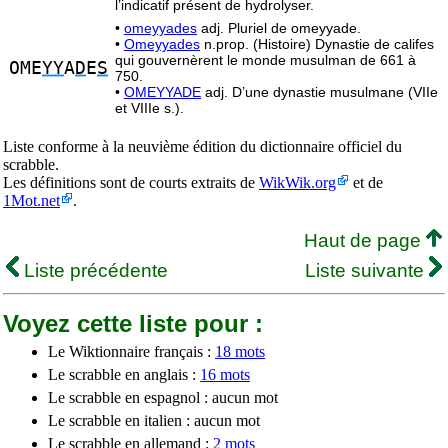
l’indicatif présent de hydrolyser.
•
omeyyades
adj. Pluriel de omeyyade.
•
Omeyyades
n.prop. (Histoire) Dynastie de califes
qui gouvernèrent le monde musulman de 661 à
OME
YY
A
D
E
S
750.
•
OMEYYADE
adj. D’une dynastie musulmane (VIIe
et VIIIe s.).
Liste conforme à la neuvième édition du dictionnaire officiel du
scrabble.
Les définitions sont de courts extraits de
WikWik.org
et de
1Mot.net
.
Haut de page
Liste précédente
Liste suivante
Voyez cette liste pour :
Le Wiktionnaire français :
18 mots
Le scrabble en anglais :
16 mots
Le scrabble en espagnol : aucun mot
Le scrabble en italien : aucun mot
Le scrabble en allemand :
2 mots