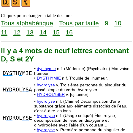
Cliquez pour changer la taille des mots
Tous alphabétique
Tous par taille
9
10
11
12
13
14
15
16
Il y a 4 mots de neuf lettres contenant
D, S et 2Y
•
dysthymie
n.f. (Médecine) (Psychiatrie) Mauvaise
DYS
TH
Y
MIE
humeur.
•
DYSTHYMIE
n.f. Trouble de l’humeur.
•
hydrolysa
v. Troisième personne du singulier du
H
YD
ROL
YS
A
passé simple du verbe hydrolyser.
•
HYDROLYSER
v. [cj. aimer].
•
hydrolyse
n.f. (Chimie) Décomposition d’une
substance grâce aux éléments dissociés de l’eau,
c’est-à-dire les ions…
•
hydrolyse
n.f. (Usage critiqué) Électrolyse,
H
YD
ROL
YS
E
décomposition de l’eau en dioxygène et
dihydrogène avec l’aide d’un courant…
•
hydrolyse
v. Première personne du singulier de