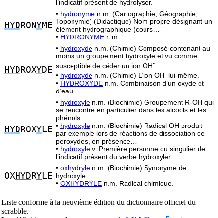
l’indicatif présent de hydrolyser.
•
hydronyme
n.m. (Cartographie, Géographie,
Toponymie) (Didactique) Nom propre désignant un
HYD
RON
Y
ME
élément hydrographique (cours…
•
HYDRONYME
n.m.
•
hydroxyde
n.m. (Chimie) Composé contenant au
moins un groupement hydroxyle et vu comme
-
susceptible de céder un ion OH
.
HYD
ROX
Y
DE
-
•
hydroxyde
n.m. (Chimie) L’ion OH
lui-même.
•
HYDROXYDE
n.m. Combinaison d’un oxyde et
d’eau.
•
hydroxyle
n.m. (Biochimie) Groupement R-OH qui
se rencontre en particulier dans les alcools et les
phénols.
•
hydroxyle
n.m. (Biochimie) Radical OH produit
HYD
ROX
Y
LE
par exemple lors de réactions de dissociation de
peroxydes, en présence…
•
hydroxyle
v. Première personne du singulier de
l’indicatif présent du verbe hydroxyler.
•
oxhydryle
n.m. (Biochimie) Synonyme de
OX
HYD
R
Y
LE
hydroxyle.
•
OXHYDRYLE
n.m. Radical chimique.
Liste conforme à la neuvième édition du dictionnaire officiel du
scrabble.