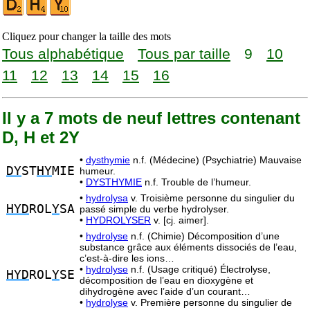
Cliquez pour changer la taille des mots
Tous alphabétique
Tous par taille
9
10
11
12
13
14
15
16
Il y a 7 mots de neuf lettres contenant
D, H et 2Y
•
dysthymie
n.f. (Médecine) (Psychiatrie) Mauvaise
DY
ST
HY
MIE
humeur.
•
DYSTHYMIE
n.f. Trouble de l’humeur.
•
hydrolysa
v. Troisième personne du singulier du
HYD
ROL
Y
SA
passé simple du verbe hydrolyser.
•
HYDROLYSER
v. [cj. aimer].
•
hydrolyse
n.f. (Chimie) Décomposition d’une
substance grâce aux éléments dissociés de l’eau,
c’est-à-dire les ions…
•
hydrolyse
n.f. (Usage critiqué) Électrolyse,
HYD
ROL
Y
SE
décomposition de l’eau en dioxygène et
dihydrogène avec l’aide d’un courant…
•
hydrolyse
v. Première personne du singulier de