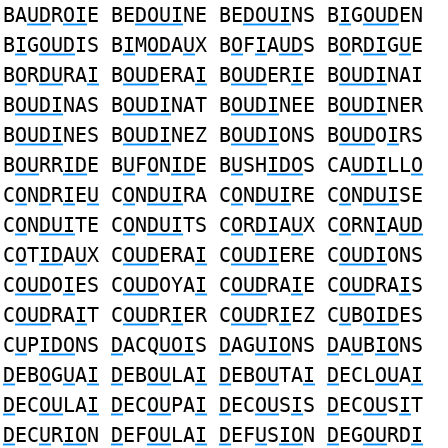
BA
UD
R
OI
E BE
DOUI
NE BE
DOUI
NS B
I
G
OUD
EN
B
I
G
OUD
IS B
I
M
OD
A
U
X B
O
F
I
A
UD
S B
O
R
DI
G
U
E
B
O
R
DU
RA
I
B
OUD
ERA
I
B
OUD
ER
I
E B
OUDI
NAI
B
OUDI
NAS B
OUDI
NAT B
OUDI
NEE B
OUDI
NER
B
OUDI
NES B
OUDI
NEZ B
OUDI
ONS B
OUD
O
I
RS
B
OU
RR
ID
E B
U
F
O
N
ID
E B
U
SH
IDO
S CA
UDI
LL
O
C
O
N
D
R
I
E
U
C
O
N
DUI
RA C
O
N
DUI
RE C
O
N
DUI
SE
C
O
N
DUI
TE C
O
N
DUI
TS C
O
R
DI
A
U
X C
O
RN
I
A
UD
C
O
T
ID
A
U
X C
OUD
ERA
I
C
OUDI
ERE C
OUDI
ONS
C
OUD
O
I
ES C
OUD
OYA
I
C
OUD
RA
I
E C
OUD
RA
I
S
C
OUD
RA
I
T C
OUD
R
I
ER C
OUD
R
I
EZ C
U
B
OID
ES
C
U
P
IDO
NS
D
ACQ
UOI
S
D
AG
UIO
NS
D
A
U
B
IO
NS
D
EB
O
G
U
A
I
D
EB
OU
LA
I
D
EB
OU
TA
I
D
ECL
OU
A
I
D
EC
OU
LA
I
D
EC
OU
PA
I
D
EC
OU
S
I
S
D
EC
OU
S
I
T
D
EC
U
R
IO
N
D
EF
OU
LA
I
D
EF
U
S
IO
N
D
EG
OU
RD
I