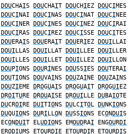
DOU
CHA
I
S
DOU
CHA
I
T
DOU
CH
I
EZ
DOU
C
I
MES
DOU
C
I
NAI
DOU
C
I
NAS
DOU
C
I
NAT
DOU
C
I
NEE
DOU
C
I
NER
DOU
C
I
NES
DOU
C
I
NEZ
DOU
C
I
RAI
DOU
C
I
RAS
DOU
C
I
REZ
DOU
C
I
SSE
DOU
C
I
TES
DOU
ERA
I
S
DOU
ERA
I
T
DOU
ER
I
EZ
DOUI
LLAI
DOUI
LLAS
DOUI
LLAT
DOUI
LLEE
DOUI
LLER
DOUI
LLES
DOUI
LLET
DOUI
LLEZ
DOUI
LLON
DOU
P
I
ONS
DOU
R
I
NES
DOU
SS
I
ES
DOU
TERA
I
DOU
T
I
ONS
DOU
VA
I
NS
DOU
ZA
I
NE
DOU
ZA
I
NS
DOU
Z
I
EME
D
R
O
G
U
A
I
S
D
R
O
G
U
A
I
T
D
R
O
G
UI
EZ
D
R
OI
T
U
RE
D
R
OU
A
I
SE
D
R
OUI
LLE
DU
BA
IO
TE
DU
CR
OI
RE
DUI
TI
O
NS
DU
LC
I
T
O
L
DU
NK
IO
NS
DU
QU
IO
NS
DU
R
I
LL
O
N
DU
SS
IO
NS EC
O
N
DUI
S
EC
O
N
DUI
T EL
UDIO
NS EM
OUD
RA
I
ENG
OU
R
DI
ER
ODIU
MS ET
OU
R
DI
E ET
OU
R
DI
R ET
OU
R
DI
S