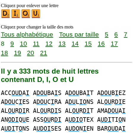
Cliquez pour enlever une lettre
Cliquez pour changer la taille des mots
Tous alphabétique
Tous par taille
5
6
7
8
9
10
11
12
13
14
15
16
17
18
19
20
21
Il y a 333 mots de huit lettres
contenant D, I, O et U
ACC
OUD
A
I
A
DOU
BA
I
S A
DOU
BA
I
T A
DOU
B
I
EZ
A
DOU
C
I
ES A
DOU
C
I
RA A
DU
L
IO
NS AL
OU
R
DI
E
AL
OU
R
DI
R AL
OU
R
DI
S AL
OU
R
DI
T AMA
DOU
A
I
AN
ODI
Q
U
E ASS
OU
R
DI
A
UDIO
TEX A
UDI
TI
O
N
A
UDI
T
O
NS A
UDOI
SES A
UDO
N
I
EN BAR
OUD
A
I