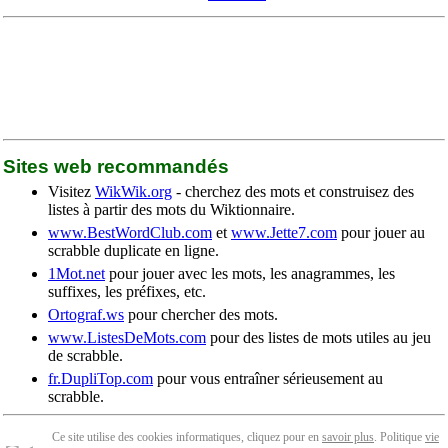
Sites web recommandés
Visitez
WikWik.org
- cherchez des mots et construisez des
listes à partir des mots du Wiktionnaire.
www.BestWordClub.com
et
www.Jette7.com
pour jouer au
scrabble duplicate en ligne.
1Mot.net
pour jouer avec les mots, les anagrammes, les
suffixes, les préfixes, etc.
Ortograf.ws
pour chercher des mots.
www.ListesDeMots.com
pour des listes de mots utiles au jeu
de scrabble.
fr.DupliTop.com
pour vous entraîner sérieusement au
scrabble.
Ce site utilise des cookies informatiques, cliquez pour en
savoir plus
. Politique
vie