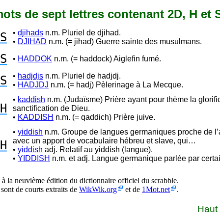
 mots de sept lettres contenant 2D, H et 
•
djihads
n.m. Pluriel de djihad.
S
•
DJIHAD
n.m. (= jihad) Guerre sainte des musulmans.
S
•
HADDOK
n.m. (= haddock) Aiglefin fumé.
•
hadjdjs
n.m. Pluriel de hadjdj.
S
•
HADJDJ
n.m. (= hadj) Pèlerinage à La Mecque.
•
kaddish
n.m. (Judaïsme) Prière ayant pour thème la glorific
H
sanctification de Dieu.
•
KADDISH
n.m. (= qaddich) Prière juive.
•
yiddish
n.m. Groupe de langues germaniques proche de l’
avec un apport de vocabulaire hébreu et slave, qui…
H
•
yiddish
adj. Relatif au yiddish (langue).
•
YIDDISH
n.m. et adj. Langue germanique parlée par certain
à la neuvième édition du dictionnaire officiel du scrabble.
 sont de courts extraits de
WikWik.org
et de
1Mot.net
.
Haut