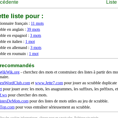
écédente
Liste
tte liste pour :
ionnaire français :
11 mots
bble en anglais :
39 mots
bble en espagnol :
3 mots
ble en italien :
1 mot
bble en allemand :
3 mots
bble en roumain :
1 mot
b recommandés
WikWik.org
- cherchez des mots et construisez des listes à partir des mo
naire.
stWordClub.com
et
www.Jette7.com
pour jouer au scrabble duplicate 
t
pour jouer avec les mots, les anagrammes, les suffixes, les préfixes, et
f.ws
pour chercher des mots.
stesDeMots.com
pour des listes de mots utiles au jeu de scrabble.
iTop.com
pour vous entraîner sérieusement au scrabble.
tilise des cookies informatiques, cliquez pour en
savoir plus
. Politique
vie privée
.