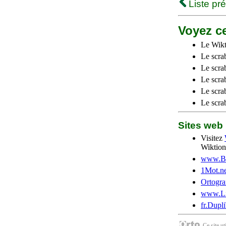
Liste pr
Voyez ce
Le Wikt
Le scra
Le scra
Le scrab
Le scra
Le scra
Sites we
Visitez
Wiktion
www.Be
1Mot.ne
Ortogra
www.Li
fr.Dupl
Ce site u