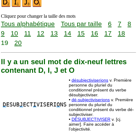
Cliquez pour changer la taille des mots
Tous alphabétique
Tous par taille
6
7
8
9
10
11
12
13
14
15
16
17
18
19
20
Il y a un seul mot de dix-neuf lettres
contenant D, I, J et O
•
désubjectiviserions
v. Première
personne du pluriel du
conditionnel présent du verbe
désubjectiviser.
•
dé-subjectiviserions
v. Première
D
ESUB
J
ECT
I
VISERI
O
NS
personne du pluriel du
conditionnel présent du verbe dé-
subjectiviser.
•
DÉSUBJECTIVISER
v. [cj.
aimer]. Faire accéder à
l’objectivité.