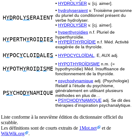
•
HYDROLYSER
v. [cj. aimer].
•
hydrolyseraient
v. Troisième personne
du pluriel du conditionnel présent du
H
YD
ROL
YS
ERAIENT
verbe hydrolyser.
•
HYDROLYSER
v. [cj. aimer].
•
hyperthyroïdies
n.f. Pluriel de
hyperthyroïdie.
H
Y
PERTH
Y
ROI
D
IE
S
•
HYPERTHYROÏDIE
n.f. Méd. Activité
exagérée de la thyroïde.
H
Y
POC
Y
CLOI
D
ALE
S
•
HYPOCYCLOÏDAL,
E, AUX adj.
•
HYPOTHYROÏDISME
n.m. (=
H
Y
POTH
Y
ROI
D
I
S
ME
hypothyroïdie) Méd. Insuffisance de
fonctionnement de la thyroïde.
•
psychodynamique
adj. (Psychologie)
Relatif à l’étude du psychisme,
généralement en utilisant plusieurs
P
SY
CHO
DY
NAMIQUE
méthodes en plus de…
•
PSYCHODYNAMIQUE
adj. Se dit des
thérapies d’inspiration psychanalytique.
Liste conforme à la neuvième édition du dictionnaire officiel du
scrabble.
Les définitions sont de courts extraits de
1Mot.net
et de
WikWik.org
.