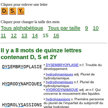
Cliquez pour enlever une lettre
Cliquez pour changer la taille des mots
Tous alphabétique
Tous par taille
9
10
11
12
13
14
15
16
Il y a 8 mots de quinze lettres
contenant D, S et 2Y
•
DYSEMBRYOPLASIE
n.f. Trouble du
DYS
EMBR
Y
OPLASIE
développement.
•
hydrodynamiques
adj. Pluriel de
hydrodynamique.
•
hydrodynamiques
n.f. Pluriel de
H
YD
ROD
Y
NAMIQUE
S
hydrodynamique.
•
HYDRODYNAMIQUE
adj. et n.f. Qui
concerne le mouvement des liquides.
•
hydrolysassions
v. Première personne
du pluriel de l’imparfait du subjonctif du
H
YD
ROL
YS
ASSIONS
verbe hydrolyser.