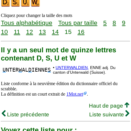
Cliquez pour changer la taille des mots
Tous alphabétique
Tous par taille
5
8
9
10
11
12
13
14
15
16
Il y a un seul mot de quinze lettres
contenant D, S, U et W
•
UNTERWALDIEN,
ENNE adj. Du
U
NTER
W
AL
D
IENNE
S
canton d’Unterwald (Suisse).
Liste conforme à la neuvième édition du dictionnaire officiel du
scrabble.
La définition est un court extrait de
1Mot.net
.
Haut de page
Liste précédente
Liste suivante
Voyez cette liste pour :