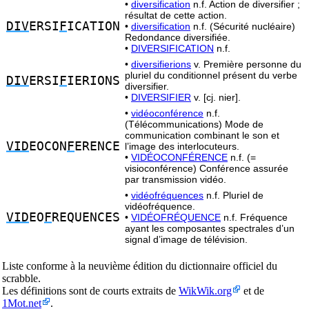
•
diversification
n.f. Action de diversifier ;
résultat de cette action.
DIV
ERSI
F
ICATION
•
diversification
n.f. (Sécurité nucléaire)
Redondance diversifiée.
•
DIVERSIFICATION
n.f.
•
diversifierions
v. Première personne du
pluriel du conditionnel présent du verbe
DIV
ERSI
F
IERIONS
diversifier.
•
DIVERSIFIER
v. [cj. nier].
•
vidéoconférence
n.f.
(Télécommunications) Mode de
communication combinant le son et
VID
EOCON
F
ERENCE
l’image des interlocuteurs.
•
VIDÉOCONFÉRENCE
n.f. (=
visioconférence) Conférence assurée
par transmission vidéo.
•
vidéofréquences
n.f. Pluriel de
vidéofréquence.
VID
EO
F
REQUENCES
•
VIDÉOFRÉQUENCE
n.f. Fréquence
ayant les composantes spectrales d’un
signal d’image de télévision.
Liste conforme à la neuvième édition du dictionnaire officiel du
scrabble.
Les définitions sont de courts extraits de
WikWik.org
et de
1Mot.net
.