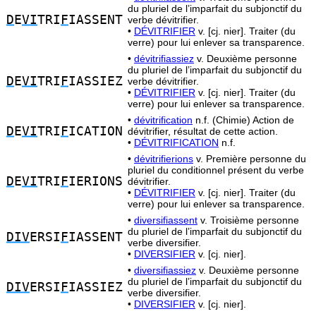
du pluriel de l’imparfait du subjonctif du
D
E
VI
TRI
F
IASSENT
verbe dévitrifier.
•
DÉVITRIFIER
v. [cj. nier]. Traiter (du
verre) pour lui enlever sa transparence.
•
dévitrifiassiez
v. Deuxième personne
du pluriel de l’imparfait du subjonctif du
D
E
VI
TRI
F
IASSIEZ
verbe dévitrifier.
•
DÉVITRIFIER
v. [cj. nier]. Traiter (du
verre) pour lui enlever sa transparence.
•
dévitrification
n.f. (Chimie) Action de
D
E
VI
TRI
F
ICATION
dévitrifier, résultat de cette action.
•
DÉVITRIFICATION
n.f.
•
dévitrifierions
v. Première personne du
pluriel du conditionnel présent du verbe
D
E
VI
TRI
F
IERIONS
dévitrifier.
•
DÉVITRIFIER
v. [cj. nier]. Traiter (du
verre) pour lui enlever sa transparence.
•
diversifiassent
v. Troisième personne
du pluriel de l’imparfait du subjonctif du
DIV
ERSI
F
IASSENT
verbe diversifier.
•
DIVERSIFIER
v. [cj. nier].
•
diversifiassiez
v. Deuxième personne
du pluriel de l’imparfait du subjonctif du
DIV
ERSI
F
IASSIEZ
verbe diversifier.
•
DIVERSIFIER
v. [cj. nier].