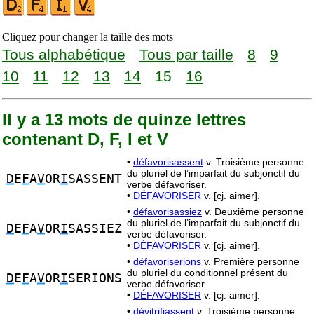
Cliquez pour changer la taille des mots
Tous alphabétique
Tous par taille
8
9
10
11
12
13
14
15
16
Il y a 13 mots de quinze lettres
contenant D, F, I et V
•
défavorisassent
v. Troisième personne
du pluriel de l’imparfait du subjonctif du
D
E
F
A
V
OR
I
SASSENT
verbe défavoriser.
•
DÉFAVORISER
v. [cj. aimer].
•
défavorisassiez
v. Deuxième personne
du pluriel de l’imparfait du subjonctif du
D
E
F
A
V
OR
I
SASSIEZ
verbe défavoriser.
•
DÉFAVORISER
v. [cj. aimer].
•
défavoriserions
v. Première personne
du pluriel du conditionnel présent du
D
E
F
A
V
OR
I
SERIONS
verbe défavoriser.
•
DÉFAVORISER
v. [cj. aimer].
•
dévitrifiassent
v. Troisième personne