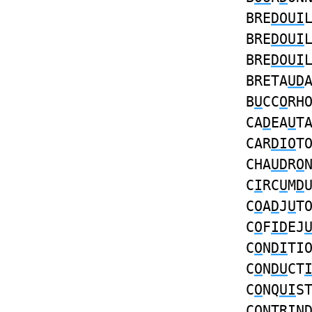
BRE
DOUI
BRE
DOUI
BRE
DOUI
BRETA
UD
B
U
CC
O
RH
CA
D
EA
U
T
CAR
DIO
T
CHA
UD
R
O
C
I
RC
U
M
D
C
O
A
D
J
U
T
C
O
F
ID
EJ
C
O
N
DI
TI
C
O
N
DU
CT
C
O
NQ
UI
S
C
O
NTR
I
N