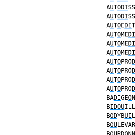
A
U
T
ODI
S
A
U
T
ODI
S
A
U
T
O
E
DI
A
U
T
O
ME
D
A
U
T
O
ME
D
A
U
T
O
ME
D
A
U
T
O
PRO
A
U
T
O
PRO
A
U
T
O
PRO
A
U
T
O
PRO
BA
DI
GE
O
B
IDOU
IL
B
OD
YB
UI
B
OU
LEVA
B
OU
R
D
ON