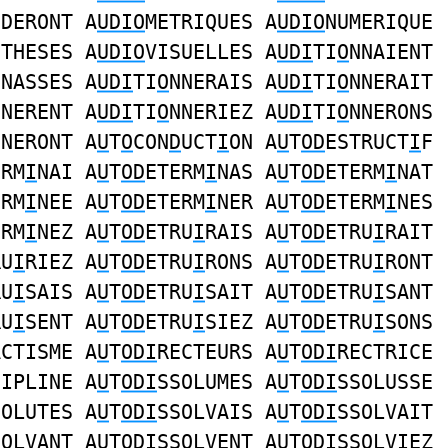
IDERONT A
UDIO
METRIQUES A
UDIO
NUMERIQUE
OTHESES A
UDIO
VISUELLES A
UDI
TI
O
NNAIENT
NNASSES A
UDI
TI
O
NNERAIS A
UDI
TI
O
NNERAIT
NNERENT A
UDI
TI
O
NNERIEZ A
UDI
TI
O
NNERONS
NNERONT A
U
T
O
CON
D
UCT
I
ON A
U
T
OD
ESTRUCT
I
F
ERM
I
NAI A
U
T
OD
ETERM
I
NAS A
U
T
OD
ETERM
I
NAT
ERM
I
NEE A
U
T
OD
ETERM
I
NER A
U
T
OD
ETERM
I
NES
ERM
I
NEZ A
U
T
OD
ETRU
I
RAIS A
U
T
OD
ETRU
I
RAIT
RU
I
RIEZ A
U
T
OD
ETRU
I
RONS A
U
T
OD
ETRU
I
RONT
RU
I
SAIS A
U
T
OD
ETRU
I
SAIT A
U
T
OD
ETRU
I
SANT
RU
I
SENT A
U
T
OD
ETRU
I
SIEZ A
U
T
OD
ETRU
I
SONS
ACTISME A
U
T
ODI
RECTEURS A
U
T
ODI
RECTRICE
CIPLINE A
U
T
ODI
SSOLUMES A
U
T
ODI
SSOLUSSE
SOLUTES A
U
T
ODI
SSOLVAIS A
U
T
ODI
SSOLVAIT
SOLVANT A
U
T
ODI
SSOLVENT A
U
T
ODI
SSOLVIEZ