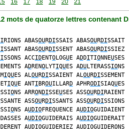
15
16
17
18
19
20
21
112 mots de quatorze lettres contenant D,
DI
RIONS ABAS
OU
R
DI
SSAIS ABAS
OU
R
DI
SSAIT
DI
SSANT ABAS
OU
R
DI
SSENT ABAS
OU
R
DI
SSIEZ
DI
SSONS ACC
ID
ENT
O
LOG
U
E A
D
D
I
TI
O
NNE
U
SES
SEMENTS A
D
REN
O
LYT
I
Q
U
ES A
DU
LTERASS
IO
NS
AM
I
Q
U
ES AL
OU
R
DI
SSAIENT AL
OU
R
DI
SSEMENT
NET
I
Q
U
E ANT
I
BR
OU
ILLAR
D
APHR
ODI
SIAQ
U
ES
I
SSI
O
NS ARR
O
N
DI
SSE
U
SES ASS
OU
R
DI
RAIENT
I
SSANTE ASS
OU
R
DI
SSANTS ASS
OU
R
DI
SSIONS
ASSI
O
NS A
UDIO
FREQUENCE A
UDIO
GUIDAIENT
IDASSES A
UDIO
GUIDERAIS A
UDIO
GUIDERAIT
IDERENT A
UDIO
GUIDERIEZ A
UDIO
GUIDERONS