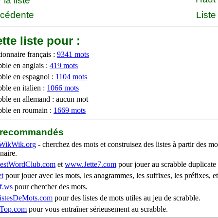
la liste
écédente
Liste
tte liste pour :
ionnaire français :
9341 mots
bble en anglais :
419 mots
bble en espagnol :
1104 mots
ble en italien :
1066 mots
bble en allemand : aucun mot
bble en roumain :
1669 mots
b recommandés
WikWik.org
- cherchez des mots et construisez des listes à partir des mo
naire.
stWordClub.com
et
www.Jette7.com
pour jouer au scrabble duplicate 
t
pour jouer avec les mots, les anagrammes, les suffixes, les préfixes, et
f.ws
pour chercher des mots.
stesDeMots.com
pour des listes de mots utiles au jeu de scrabble.
iTop.com
pour vous entraîner sérieusement au scrabble.