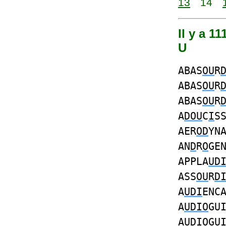
13
14
Il y a 1
U
ABAS
OU
R
ABAS
OU
R
ABAS
OU
R
A
DOU
C
I
S
AER
OD
YN
AN
D
R
O
GE
APPLA
UD
ASS
OU
R
D
A
UDI
ENC
A
UDIO
GU
A
UDIO
GU