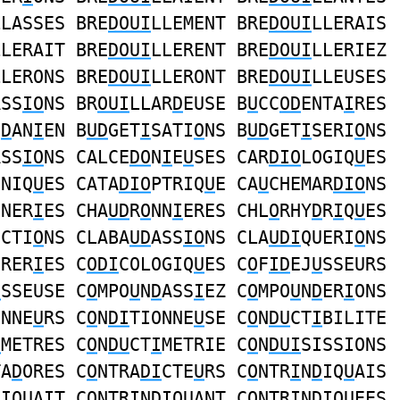
LLASSES BRE
DOUI
LLEMENT BRE
DOUI
LLERAIS
LLERAIT BRE
DOUI
LLERENT BRE
DOUI
LLERIEZ
LLERONS BRE
DOUI
LLERONT BRE
DOUI
LLEUSES
ASS
IO
NS BR
OUI
LLAR
D
EUSE B
U
CC
OD
ENTA
I
RES
O
D
AN
I
EN B
UD
GET
I
SATI
O
NS B
UD
GET
I
SERI
O
NS
ASS
IO
NS CALCE
DO
N
I
E
U
SES CAR
DIO
LOGIQ
U
ES
ONIQ
U
ES CATA
DIO
PTRIQ
U
E CA
U
CHEMAR
DIO
NS
NNER
I
ES CHA
UD
R
O
NN
I
ERES CHL
O
RHY
D
R
I
Q
U
ES
UCTI
O
NS CLABA
UD
ASS
IO
NS CLA
UDI
QUERI
O
NS
ORER
I
ES C
ODI
COLOGIQ
U
ES C
O
F
ID
EJ
U
SSEURS
U
SSEUSE C
O
MPO
U
N
D
ASS
I
EZ C
O
MPO
U
N
D
ER
I
ONS
ONNE
U
RS C
O
N
DI
TIONNE
U
SE C
O
N
DU
CT
I
BILITE
I
METRES C
O
N
DU
CT
I
METRIE C
O
N
DUI
SISSIONS
TA
D
ORES C
O
NTRA
DI
CTE
U
RS C
O
NTR
I
N
D
IQ
U
AIS
D
IQ
U
AIT C
O
NTR
I
N
D
IQ
U
ANT C
O
NTR
I
N
D
IQ
U
EES