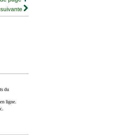
 suivante
ts du
en ligne.
c.