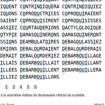
D
IQ
U
ENT C
O
NTR
I
N
D
IQ
U
ERA C
O
NTR
I
N
D
IQ
U
IEZ
D
IQ
U
ONS C
O
PRO
DU
CTR
I
CES C
O
PRO
DUI
RAIENT
I
SAIENT C
O
PRO
DUI
SIRENT C
O
PRO
DUI
SISSES
D
ASS
I
EZ C
OU
RTAU
D
ER
I
ONS
D
ACTYL
O
LOG
I
Q
U
E
E
O
TYP
I
E
D
AMASQ
UI
NER
O
NS
D
AMASQ
UI
NER
O
NT
ASS
IO
NS
D
EAMB
U
LAT
OI
RES
D
EBAG
OU
LASS
I
EZ
LER
I
ONS
D
EBAL
OU
RDA
I
ENT
D
EBAL
OU
RDERA
I
S
RDERA
I
T
D
EBAL
OU
RDER
I
EZ
D
EBARB
OUI
LLAGE
UI
LLAIS
D
EBARB
OUI
LLAIT
D
EBARB
OUI
LLANT
UI
LLEES
D
EBARB
OUI
LLENT
D
EBARB
OUI
LLERA
UI
LLIEZ
D
EBARB
OUI
LLONS
1
2
3
4
5
6
à la neuvième édition du dictionnaire officiel du scrabble.
Haut