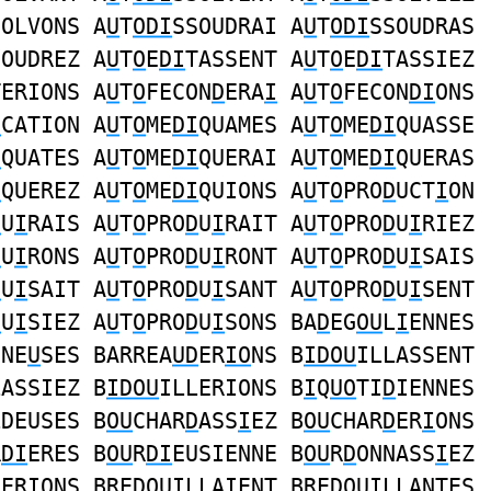
SOLVONS A
U
T
ODI
SSOUDRAI A
U
T
ODI
SSOUDRAS
SOUDREZ A
U
T
O
E
DI
TASSENT A
U
T
O
E
DI
TASSIEZ
TERIONS A
U
T
O
FECON
D
ERA
I
A
U
T
O
FECON
DI
ONS
I
CATION A
U
T
O
ME
DI
QUAMES A
U
T
O
ME
DI
QUASSE
I
QUATES A
U
T
O
ME
DI
QUERAI A
U
T
O
ME
DI
QUERAS
I
QUEREZ A
U
T
O
ME
DI
QUIONS A
U
T
O
PRO
D
UCT
I
ON
D
U
I
RAIS A
U
T
O
PRO
D
U
I
RAIT A
U
T
O
PRO
D
U
I
RIEZ
D
U
I
RONS A
U
T
O
PRO
D
U
I
RONT A
U
T
O
PRO
D
U
I
SAIS
D
U
I
SAIT A
U
T
O
PRO
D
U
I
SANT A
U
T
O
PRO
D
U
I
SENT
D
U
I
SIEZ A
U
T
O
PRO
D
U
I
SONS BA
D
EG
OU
L
I
ENNES
NNE
U
SES BARREA
UD
ER
IO
NS B
IDOU
ILLASSENT
LASSIEZ B
IDOU
ILLERIONS B
I
Q
UO
TI
D
IENNES
LDEUSES B
OU
CHAR
D
ASS
I
EZ B
OU
CHAR
D
ER
I
ONS
R
DI
ERES B
OU
R
DI
EUSIENNE B
OU
R
D
ONNASS
I
EZ
NER
I
ONS BRE
DOUI
LLAIENT BRE
DOUI
LLANTES