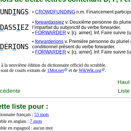
UND
I
NGS
•
CROWDFUNDING
n.m. Financement participat
•
forwardassiez
v. Deuxième personne du plurie
D
ASS
I
EZ
l’imparfait du subjonctif du verbe forwarder.
•
FORWARDER
v. [cj. aimer]. Inf. Faire suivre (
•
forwarderions
v. Première personne du pluriel
D
ER
I
ONS
conditionnel présent du verbe forwarder.
•
FORWARDER
v. [cj. aimer]. Inf. Faire suivre (
à la neuvième édition du dictionnaire officiel du scrabble.
 sont de courts extraits de
1Mot.net
et de
WikWik.org
.
Haut
écédente
Liste
tte liste pour :
ionnaire français :
53 mots
bble en anglais :
7 mots
bble en espagnol : aucun mot