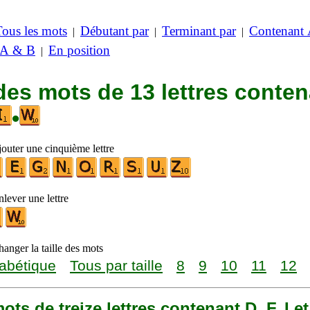
Tous les mots
Débutant par
Terminant par
Contenant
|
|
|
 A & B
En position
|
des mots de 13 lettres conte
•
jouter une cinquième lettre
lever une lettre
anger la taille des mots
abétique
Tous par taille
8
9
10
11
12
 mots de treize lettres contenant D, F, I e