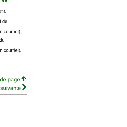
if.
l de
un courriel).
 du
un courriel).
 de page
 suivante