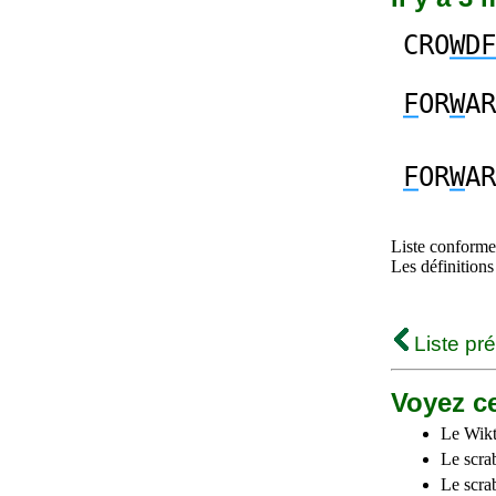
CRO
WDF
F
OR
W
AR
F
OR
W
AR
Liste conforme 
Les définitions
Liste pr
Voyez ce
Le Wikt
Le scra
Le scra