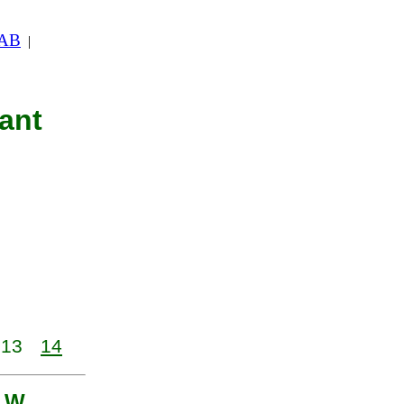
 AB
|
nant
13
14
t W