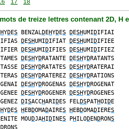
16
17
18
4 mots de treize lettres contenant 2D, H e
E
H
Y
D
E
S
BENZAL
D
E
H
Y
D
E
S
D
E
SH
UMI
D
IFIAI
D
IFIAS
D
E
SH
UMI
D
IFIAT
D
E
SH
UMI
D
IFIEE
D
IFIER
D
E
SH
UMI
D
IFIES
D
E
SH
UMI
D
IFIEZ
ATAMES
D
E
SH
Y
D
RATANTE
D
E
SH
Y
D
RATANTS
ATASSE
D
E
SH
Y
D
RATATES
D
E
SH
Y
D
RATERAI
ATERAS
D
E
SH
Y
D
RATEREZ
D
E
SH
Y
D
RATIONS
OGENAI
D
E
SH
Y
D
ROGENAS
D
E
SH
Y
D
ROGENAT
OGENEE
D
E
SH
Y
D
ROGENER
D
E
SH
Y
D
ROGENES
OGENEZ
D
I
S
ACC
H
ARI
D
ES FEL
DS
PAT
H
OI
D
E
E
H
Y
D
E
S
H
EB
D
OMA
D
AIRE
S
H
EB
D
OMA
D
IERE
S
D
ENITE MOU
D
JA
H
I
D
INE
S
P
H
ILO
D
EN
D
RON
S
NDRON
S