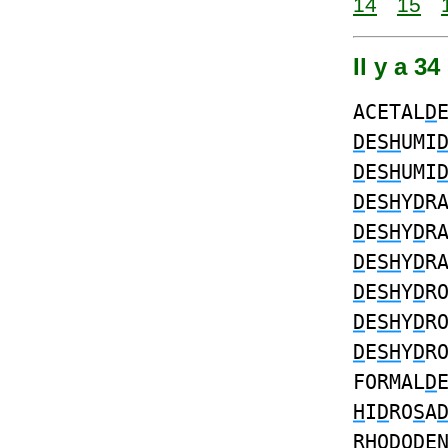
14
15
Il y a 3
ACETAL
D
D
E
SH
UMI
D
E
SH
UMI
D
E
SH
Y
D
R
D
E
SH
Y
D
R
D
E
SH
Y
D
R
D
E
SH
Y
D
R
D
E
SH
Y
D
R
D
E
SH
Y
D
R
FORMAL
D
H
I
D
RO
S
A
R
H
O
D
O
D
E