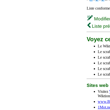
Liste conforme 
Modifier 
Liste pr
Voyez ce
Le Wikt
Le scra
Le scra
Le scrab
Le scra
Le scra
Sites we
Visitez
Wiktion
www.Be
1Mot.ne