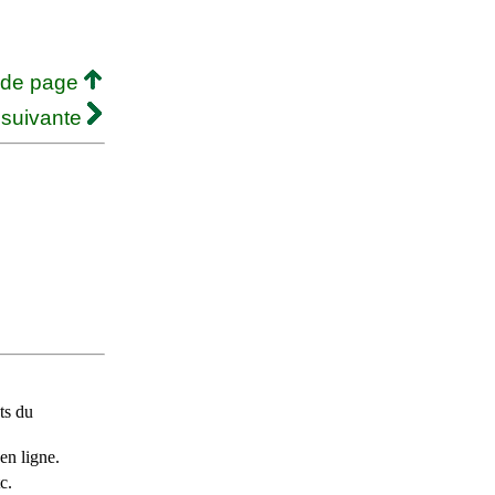
 de page
 suivante
ts du
en ligne.
c.