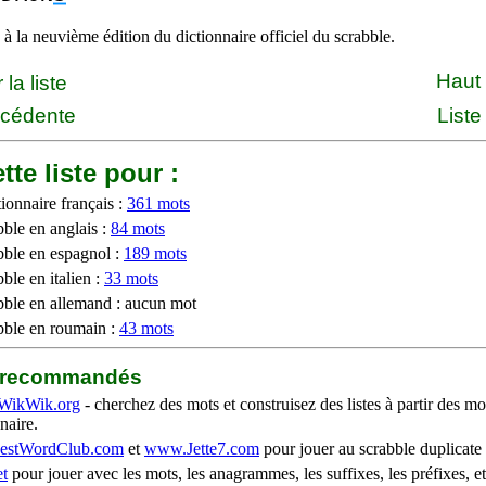
à la neuvième édition du dictionnaire officiel du scrabble.
Haut
la liste
écédente
Liste
tte liste pour :
ionnaire français :
361 mots
bble en anglais :
84 mots
bble en espagnol :
189 mots
ble en italien :
33 mots
bble en allemand : aucun mot
bble en roumain :
43 mots
b recommandés
WikWik.org
- cherchez des mots et construisez des listes à partir des mo
naire.
stWordClub.com
et
www.Jette7.com
pour jouer au scrabble duplicate 
t
pour jouer avec les mots, les anagrammes, les suffixes, les préfixes, et