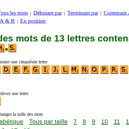
Tous les mots
Débutant par
Terminant par
Contenant
|
|
|
 A & B
En position
|
des mots de 13 lettres conte
•
jouter une cinquième lettre
lever une lettre
anger la taille des mots
abétique
Tous par taille
7
8
9
10
11