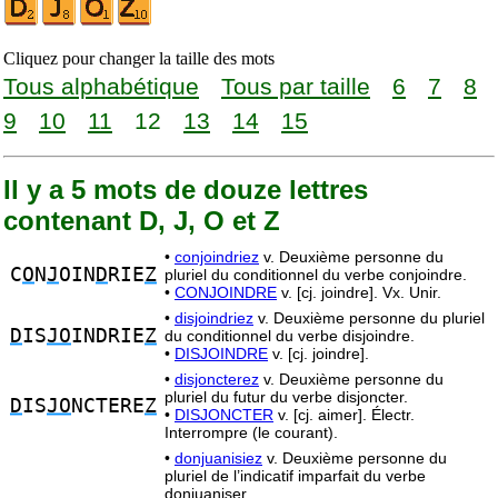
Cliquez pour changer la taille des mots
Tous alphabétique
Tous par taille
6
7
8
9
10
11
12
13
14
15
Il y a 5 mots de douze lettres
contenant D, J, O et Z
•
conjoindriez
v. Deuxième personne du
C
O
N
J
OIN
D
RIE
Z
pluriel du conditionnel du verbe conjoindre.
•
CONJOINDRE
v. [cj. joindre]. Vx. Unir.
•
disjoindriez
v. Deuxième personne du pluriel
D
IS
JO
INDRIE
Z
du conditionnel du verbe disjoindre.
•
DISJOINDRE
v. [cj. joindre].
•
disjoncterez
v. Deuxième personne du
pluriel du futur du verbe disjoncter.
D
IS
JO
NCTERE
Z
•
DISJONCTER
v. [cj. aimer]. Électr.
Interrompre (le courant).
•
donjuanisiez
v. Deuxième personne du
pluriel de l’indicatif imparfait du verbe
donjuaniser.