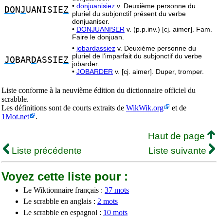
•
donjuanisiez
v. Deuxième personne du
DO
N
J
UANISIE
Z
pluriel du subjonctif présent du verbe
donjuaniser.
•
DONJUANISER
v. (p.p.inv.) [cj. aimer]. Fam.
Faire le donjuan.
•
jobardassiez
v. Deuxième personne du
pluriel de l’imparfait du subjonctif du verbe
JO
BAR
D
ASSIE
Z
jobarder.
•
JOBARDER
v. [cj. aimer]. Duper, tromper.
Liste conforme à la neuvième édition du dictionnaire officiel du
scrabble.
Les définitions sont de courts extraits de
WikWik.org
et de
1Mot.net
.
Haut de page
Liste précédente
Liste suivante
Voyez cette liste pour :
Le Wiktionnaire français :
37 mots
Le scrabble en anglais :
2 mots
Le scrabble en espagnol :
10 mots