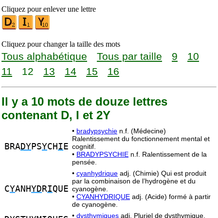
Cliquez pour enlever une lettre
Cliquez pour changer la taille des mots
Tous alphabétique
Tous par taille
9
10
11
12
13
14
15
16
Il y a 10 mots de douze lettres
contenant D, I et 2Y
•
bradypsychie
n.f. (Médecine)
Ralentissement du fonctionnement mental et
BRA
DY
PS
Y
CH
I
E
cognitif.
•
BRADYPSYCHIE
n.f. Ralentissement de la
pensée.
•
cyanhydrique
adj. (Chimie) Qui est produit
par la combinaison de l’hydrogène et du
C
Y
ANH
YD
R
I
QUE
cyanogène.
•
CYANHYDRIQUE
adj. (Acide) formé à partir
de cyanogène.
•
dysthymiques
adj. Pluriel de dysthymique.