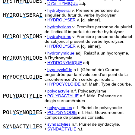
DY
STH
Y
M
I
QUES
•
DYSTHYMIQUE
adj.
•
hydrolyserai
v. Première personne du
H
YD
ROL
Y
SERA
I
singulier du futur du verbe hydrolyser.
•
HYDROLYSER
v. [cj. aimer].
•
hydrolysions
v. Première personne du pluriel
de l’indicatif imparfait du verbe hydrolyser.
H
YD
ROL
Y
S
I
ONS
•
hydrolysions
v. Première personne du pluriel
du subjonctif présent du verbe hydrolyser.
•
HYDROLYSER
v. [cj. aimer].
•
hydronymique
adj. Relatif à un hydronyme,
H
YD
RON
Y
M
I
QUE
à l’hydronymie.
•
HYDRONYMIQUE
adj.
•
hypocycloïde
n.f. (Géométrie) Courbe
engendrée par la révolution d’un point de la
H
Y
POC
Y
CLO
ID
E
circonférence d’un cercle qui roule…
•
HYPOCYCLOÏDE
n.f. Math. Type de courbe.
•
polydactylie
n.f. Polydactylisme.
POL
YD
ACT
Y
L
I
E
•
POLYDACTYLIE
n.f. Méd. Présence de
doigts surnuméraires.
•
polysynodies
n.f. Pluriel de polysynodie.
POL
Y
S
Y
NO
DI
ES
•
POLYSYNODIE
n.f. Hist. Gouvernement
composé de plusieurs conseils.
•
syndactylies
n.f. Pluriel de syndactylie.
S
Y
N
D
ACT
Y
L
I
ES
•
SYNDACTYLIE
n.f.