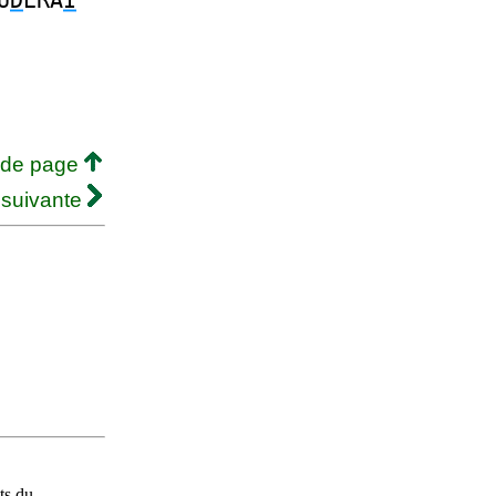
U
D
ERA
I
 de page
 suivante
ts du