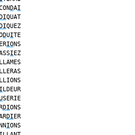
CON
D
A
I
DI
QUAT
DI
QUEZ
O
D
U
I
TE
ER
IO
NS
ASS
I
EZ
LLAMES
LLERAS
LLIONS
I
LDEUR
U
SERIE
R
DI
ONS
AR
DI
ER
NN
I
ONS
I
LLANT