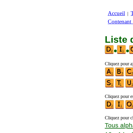
Accueil
|
Contenant
Liste 
•
•
Cliquez pour a
Cliquez pour en
Cliquez pour ch
Tous alph