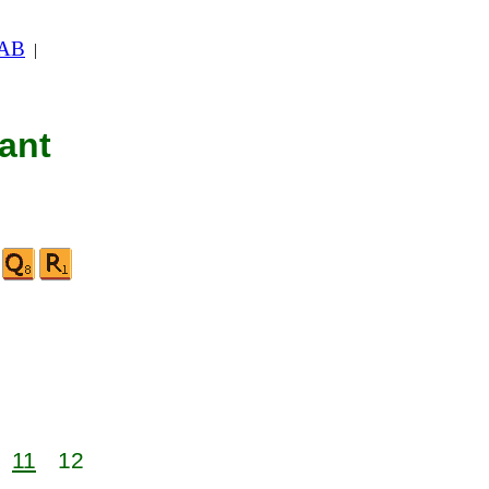
 AB
|
nant
11
12