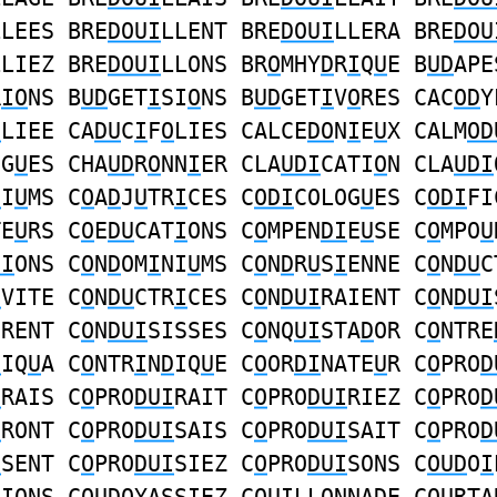
LLEES BRE
DOUI
LLENT BRE
DOUI
LLERA BRE
DOU
LLIEZ BRE
DOUI
LLONS BR
O
MHY
D
R
I
Q
U
E B
UD
APE
R
IO
NS B
UD
GET
I
SI
O
NS B
UD
GET
I
V
O
RES CAC
OD
Y
O
LIEE CA
DU
C
I
F
O
LIES CALCE
DO
N
I
E
U
X CALM
OD
OG
U
ES CHA
UD
R
O
NN
I
ER CLA
UDI
CATI
O
N CLA
UDI
D
I
U
MS C
O
A
D
J
U
TR
I
CES C
ODI
COLOG
U
ES C
ODI
FI
TE
U
RS C
O
E
DU
CAT
I
ONS C
O
MPEN
DI
E
U
SE C
O
MPO
U
DI
ONS C
O
N
D
OM
I
NI
U
MS C
O
N
D
R
U
S
I
ENNE C
O
N
DU
C
I
VITE C
O
N
DU
CTR
I
CES C
O
N
DUI
RAIENT C
O
N
DUI
IRENT C
O
N
DUI
SISSES C
O
NQ
UI
STA
D
OR C
O
NTRE
D
IQ
U
A C
O
NTR
I
N
D
IQ
U
E C
O
OR
DI
NATE
U
R C
O
PRO
D
I
RAIS C
O
PRO
DUI
RAIT C
O
PRO
DUI
RIEZ C
O
PRO
D
I
RONT C
O
PRO
DUI
SAIS C
O
PRO
DUI
SAIT C
O
PRO
D
I
SENT C
O
PRO
DUI
SIEZ C
O
PRO
DUI
SONS C
OUD
O
I