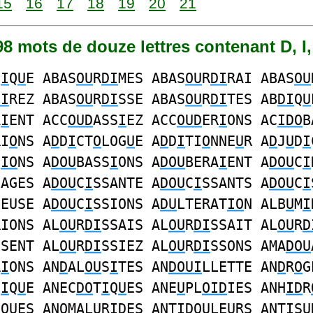
15
16
17
18
19
20
21
498 mots de douze lettres contenant D, I,
N
I
Q
U
E ABAS
OU
R
DI
MES ABAS
OU
R
DI
RAI ABAS
OU
DI
REZ ABAS
OU
R
DI
SSE ABAS
OU
R
DI
TES AB
DI
Q
U
A
I
ENT ACC
OUD
ASS
I
EZ ACC
OUD
ER
I
ONS AC
IDO
B
RI
O
NS A
D
D
I
CT
O
LOG
U
E A
D
D
I
TI
O
NNE
U
R A
D
J
U
D
I
S
IO
NS A
DOU
BASS
I
ONS A
DOU
BERA
I
ENT A
DOU
C
I
SAGES A
DOU
C
I
SSANTE A
DOU
C
I
SSANTS A
DOU
C
I
SEUSE A
DOU
C
I
SSIONS A
DU
LTERAT
IO
N ALB
U
M
I
RIONS AL
OU
R
DI
SSAIS AL
OU
R
DI
SSAIT AL
OU
R
D
SSENT AL
OU
R
DI
SSIEZ AL
OU
R
DI
SSONS AMA
DOU
R
I
ONS AN
D
AL
OU
S
I
TES AN
DOUI
LLETTE AN
D
R
O
G
G
I
Q
U
E ANEC
DO
T
I
Q
U
ES ANE
U
PL
OID
IES ANH
ID
R
IQ
U
ES AN
O
MAL
U
R
ID
ES ANT
IDOU
LEURS ANT
I
S
U