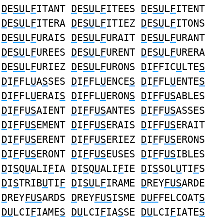
D
E
SU
L
F
ITANT
D
E
SU
L
F
ITEES
D
E
SU
L
F
ITENT
D
E
SU
L
F
ITERA
D
E
SU
L
F
ITIEZ
D
E
SU
L
F
ITONS
D
E
SU
L
F
URAIS
D
E
SU
L
F
URAIT
D
E
SU
L
F
URANT
D
E
SU
L
F
UREES
D
E
SU
L
F
URENT
D
E
SU
L
F
URERA
D
E
SU
L
F
URIEZ
D
E
SU
L
F
URONS
D
I
F
FIC
U
LTE
S
D
I
F
FL
U
A
S
SES
D
I
F
FL
U
ENCE
S
D
I
F
FL
U
ENTE
S
D
I
F
FL
U
ERAI
S
D
I
F
FL
U
ERON
S
D
I
F
F
US
ABLES
D
I
F
F
US
AIENT
D
I
F
F
US
ANTES
D
I
F
F
US
ASSES
D
I
F
F
US
EMENT
D
I
F
F
US
ERAIS
D
I
F
F
US
ERAIT
D
I
F
F
US
ERENT
D
I
F
F
US
ERIEZ
D
I
F
F
US
ERONS
D
I
F
F
US
ERONT
D
I
F
F
US
EUSES
D
I
F
F
US
IBLES
D
I
S
Q
U
ALI
F
IA
D
I
S
Q
U
ALI
F
IE
D
I
S
SOL
U
TI
F
S
D
I
S
TRIB
U
TI
F
D
I
SU
L
F
IRAME
D
REY
FUS
ARDE
D
REY
FUS
ARDS
D
REY
FUS
ISME
DUF
FELCOAT
S
DU
LCI
F
IAME
S
DU
LCI
F
IA
S
SE
DU
LCI
F
IATE
S