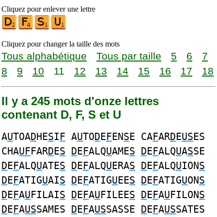
Cliquez pour enlever une lettre
Cliquez pour changer la taille des mots
Tous alphabétique
Tous par taille
5
6
7
8
9
10
11
12
13
14
15
16
17
18
Il y a 245 mots d'onze lettres
contenant D, F, S et U
A
U
TOA
D
HE
S
I
F
A
U
TO
D
E
F
EN
S
E CA
F
AR
D
E
US
ES
CHA
UF
FAR
D
E
S
D
E
F
ALQ
U
AME
S
D
E
F
ALQ
U
A
S
SE
D
E
F
ALQ
U
ATE
S
D
E
F
ALQ
U
ERA
S
D
E
F
ALQ
U
ION
S
D
E
F
ATIG
U
AI
S
D
E
F
ATIG
U
EE
S
D
E
F
ATIG
U
ON
S
D
E
F
A
U
FILAI
S
D
E
F
A
U
FILEE
S
D
E
F
A
U
FILON
S
D
E
F
A
US
SAMES
D
E
F
A
US
SASSE
D
E
F
A
US
SATES