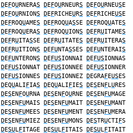
D
E
F
O
U
RNERA
S
D
E
F
O
U
RNEUR
S
D
E
F
O
U
RNEU
S
E
D
E
F
O
U
RNION
S
D
E
F
RICHE
U
R
S
D
E
F
RICHE
US
E
D
E
F
ROQ
U
AME
S
D
E
F
ROQ
U
A
S
SE
D
E
F
ROQ
U
ATE
S
D
E
F
ROQ
U
ERA
S
D
E
F
ROQ
U
ION
S
D
E
F
R
U
ITAME
S
D
E
F
R
U
ITA
S
SE
D
E
F
R
U
ITATE
S
D
E
F
R
U
ITERA
S
D
E
F
R
U
ITION
S
D
E
FU
NTA
S
SES
D
E
FU
NTERAI
S
D
E
FU
NTERON
S
D
E
FUS
IONNAI
D
E
FUS
IONNAS
D
E
FUS
IONNAT
D
E
FUS
IONNEE
D
E
FUS
IONNER
D
E
FUS
IONNES
D
E
FUS
IONNEZ
D
EGRA
F
E
US
ES
D
EQ
U
ALI
F
IA
S
D
EQ
U
ALI
F
IE
S
D
E
S
EN
F
L
U
RES
D
E
S
EN
F
O
U
RNA
D
E
S
EN
F
O
U
RNE
D
E
S
EN
FU
MAGE
D
E
S
EN
FU
MAIS
D
E
S
EN
FU
MAIT
D
E
S
EN
FU
MANT
D
E
S
EN
FU
MEES
D
E
S
EN
FU
MENT
D
E
S
EN
FU
MERA
D
E
S
EN
FU
MIEZ
D
E
S
EN
FU
MONS
D
E
S
TR
U
CTI
F
S
D
E
SU
L
F
ITAGE
D
E
SU
L
F
ITAIS
D
E
SU
L
F
ITAIT