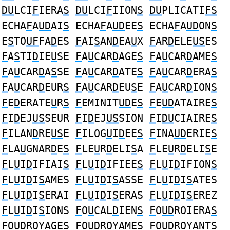
DU
LCI
F
IERA
S
DU
LCI
F
IION
S
DU
PLICATI
FS
ECHA
F
A
UD
AI
S
ECHA
F
A
UD
EE
S
ECHA
F
A
UD
ON
S
E
S
TO
UF
FA
D
ES
F
AI
S
AN
D
EA
U
X
F
AR
D
ELE
US
ES
F
A
S
TI
D
IE
U
SE
F
A
U
CAR
D
AGE
S
F
A
U
CAR
D
AME
S
F
A
U
CAR
D
A
S
SE
F
A
U
CAR
D
ATE
S
F
A
U
CAR
D
ERA
S
F
A
U
CAR
D
EUR
S
F
A
U
CAR
D
EU
S
E
F
A
U
CAR
D
ION
S
F
E
D
ERATE
U
R
S
F
EMINIT
UD
E
S
F
E
UD
ATAIRE
S
F
I
D
EJ
US
SEUR
F
I
D
EJ
US
SION
F
I
DU
CIAIRE
S
F
ILAN
D
RE
US
E
F
ILOG
U
I
D
EE
S
F
INA
UD
ERIE
S
F
LA
U
GNAR
D
E
S
F
LE
U
R
D
ELI
S
A
F
LE
U
R
D
ELI
S
E
F
L
U
I
D
IFIAI
S
F
L
U
I
D
IFIEE
S
F
L
U
I
D
IFION
S
F
L
U
I
D
I
S
AMES
F
L
U
I
D
I
S
ASSE
F
L
U
I
D
I
S
ATES
F
L
U
I
D
I
S
ERAI
F
L
U
I
D
I
S
ERAS
F
L
U
I
D
I
S
EREZ
F
L
U
I
D
I
S
IONS
F
O
U
CAL
D
IEN
S
F
O
UD
ROIERA
S
F
O
UD
ROYAGE
S
F
O
UD
ROYAME
S
F
O
UD
ROYANT
S