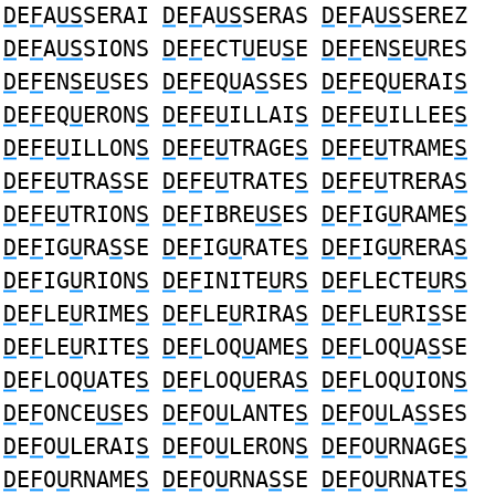
D
E
F
A
US
SERAI
D
E
F
A
US
SERAS
D
E
F
A
US
SEREZ
D
E
F
A
US
SIONS
D
E
F
ECT
U
EU
S
E
D
E
F
EN
S
E
U
RES
D
E
F
EN
S
E
U
SES
D
E
F
EQ
U
A
S
SES
D
E
F
EQ
U
ERAI
S
D
E
F
EQ
U
ERON
S
D
E
F
E
U
ILLAI
S
D
E
F
E
U
ILLEE
S
D
E
F
E
U
ILLON
S
D
E
F
E
U
TRAGE
S
D
E
F
E
U
TRAME
S
D
E
F
E
U
TRA
S
SE
D
E
F
E
U
TRATE
S
D
E
F
E
U
TRERA
S
D
E
F
E
U
TRION
S
D
E
F
IBRE
US
ES
D
E
F
IG
U
RAME
S
D
E
F
IG
U
RA
S
SE
D
E
F
IG
U
RATE
S
D
E
F
IG
U
RERA
S
D
E
F
IG
U
RION
S
D
E
F
INITE
U
R
S
D
E
F
LECTE
U
R
S
D
E
F
LE
U
RIME
S
D
E
F
LE
U
RIRA
S
D
E
F
LE
U
RI
S
SE
D
E
F
LE
U
RITE
S
D
E
F
LOQ
U
AME
S
D
E
F
LOQ
U
A
S
SE
D
E
F
LOQ
U
ATE
S
D
E
F
LOQ
U
ERA
S
D
E
F
LOQ
U
ION
S
D
E
F
ONCE
US
ES
D
E
F
O
U
LANTE
S
D
E
F
O
U
LA
S
SES
D
E
F
O
U
LERAI
S
D
E
F
O
U
LERON
S
D
E
F
O
U
RNAGE
S
D
E
F
O
U
RNAME
S
D
E
F
O
U
RNA
S
SE
D
E
F
O
U
RNATE
S