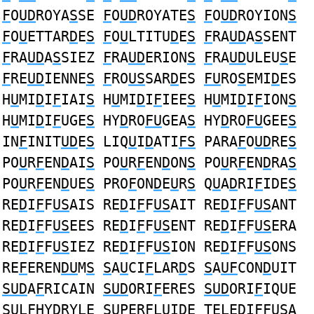
F
O
UD
ROYA
S
SE
F
O
UD
ROYATE
S
F
O
UD
ROYION
S
F
O
U
ETTAR
D
E
S
F
O
U
LTITU
D
E
S
F
RA
UD
A
S
SENT
F
RA
UD
A
S
SIEZ
F
RA
UD
ERION
S
F
RA
UD
ULEU
S
E
F
RE
UD
IENNE
S
F
RO
US
SAR
D
ES
FU
RO
S
EMI
D
ES
H
U
MI
D
I
F
IAI
S
H
U
MI
D
I
F
IEE
S
H
U
MI
D
I
F
ION
S
H
U
MI
D
I
F
UGE
S
HY
D
RO
FU
GEA
S
HY
D
RO
FU
GEE
S
IN
F
INIT
UD
E
S
LIQ
U
I
D
ATI
FS
PARA
F
O
UD
RE
S
PO
U
R
F
EN
D
AI
S
PO
U
R
F
EN
D
ON
S
PO
U
R
F
EN
D
RA
S
PO
U
R
F
EN
D
UE
S
PRO
F
ON
D
E
U
R
S
Q
U
A
D
RI
F
IDE
S
RE
D
I
F
F
US
AIS RE
D
I
F
F
US
AIT RE
D
I
F
F
US
ANT
RE
D
I
F
F
US
EES RE
D
I
F
F
US
ENT RE
D
I
F
F
US
ERA
RE
D
I
F
F
US
IEZ RE
D
I
F
F
US
ION RE
D
I
F
F
US
ONS
RE
F
EREN
DU
M
S
S
A
U
CI
F
LAR
D
S
S
A
UF
CON
D
UIT
SUD
A
F
RICAIN
SUD
ORI
F
ERES
SUD
ORI
F
IQUE
SU
L
F
HY
D
RYLE
SU
PER
F
LUI
D
E TELE
D
I
F
F
US
A