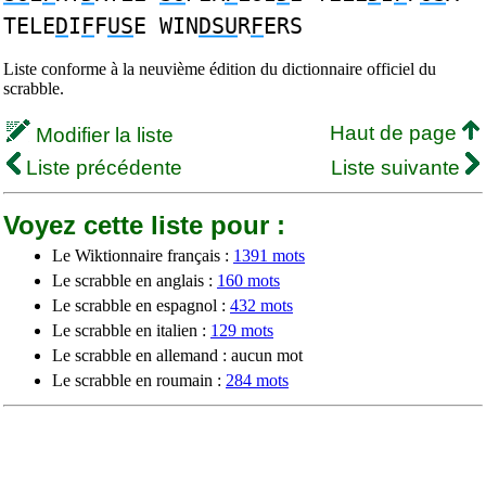
TELE
D
I
F
F
US
E WIN
DSU
R
F
ERS
Liste conforme à la neuvième édition du dictionnaire officiel du
scrabble.
Haut de page
Modifier la liste
Liste précédente
Liste suivante
Voyez cette liste pour :
Le Wiktionnaire français :
1391 mots
Le scrabble en anglais :
160 mots
Le scrabble en espagnol :
432 mots
Le scrabble en italien :
129 mots
Le scrabble en allemand : aucun mot
Le scrabble en roumain :
284 mots