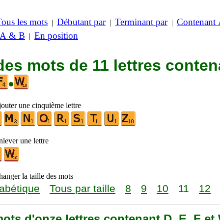
Tous les mots
Débutant par
Terminant par
Contenant
|
|
|
 A & B
En position
|
des mots de 11 lettres conten
•
jouter une cinquième lettre
lever une lettre
anger la taille des mots
abétique
Tous par taille
8
9
10
11
12
 mots d'onze lettres contenant D, E, F et