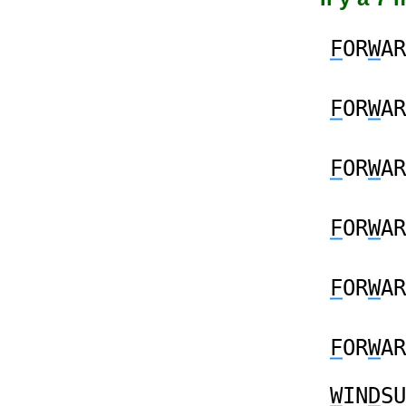
F
OR
W
AR
F
OR
W
AR
F
OR
W
AR
F
OR
W
AR
F
OR
W
AR
F
OR
W
AR
W
IN
D
SU