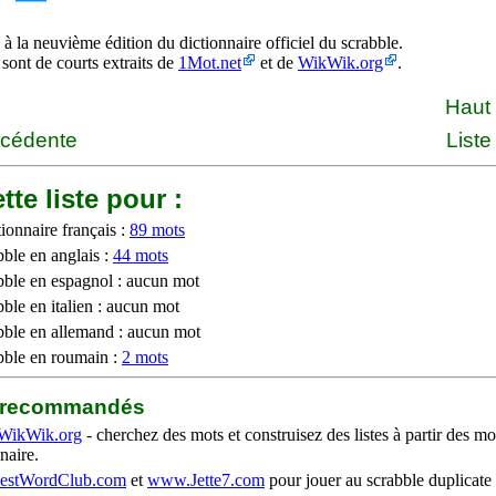
à la neuvième édition du dictionnaire officiel du scrabble.
 sont de courts extraits de
1Mot.net
et de
WikWik.org
.
Haut
écédente
Liste
tte liste pour :
ionnaire français :
89 mots
bble en anglais :
44 mots
bble en espagnol : aucun mot
ble en italien : aucun mot
bble en allemand : aucun mot
bble en roumain :
2 mots
b recommandés
WikWik.org
- cherchez des mots et construisez des listes à partir des mo
naire.
stWordClub.com
et
www.Jette7.com
pour jouer au scrabble duplicate 