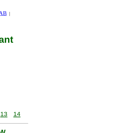
 AB
|
ant
13
14
 W