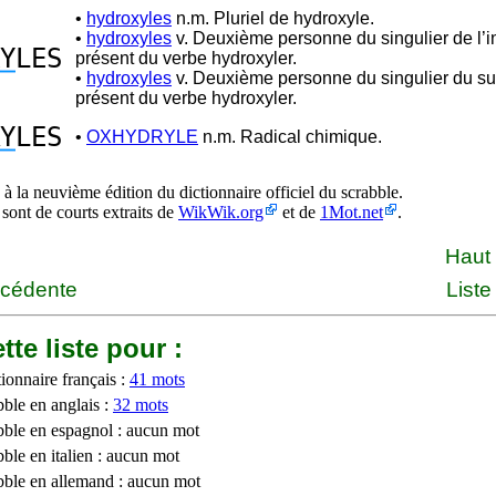
•
hydroxyles
n.m. Pluriel de hydroxyle.
•
hydroxyles
v. Deuxième personne du singulier de l’in
Y
LES
présent du verbe hydroxyler.
•
hydroxyles
v. Deuxième personne du singulier du sub
présent du verbe hydroxyler.
Y
LES
•
OXHYDRYLE
n.m. Radical chimique.
à la neuvième édition du dictionnaire officiel du scrabble.
 sont de courts extraits de
WikWik.org
et de
1Mot.net
.
Haut
écédente
Liste
tte liste pour :
ionnaire français :
41 mots
bble en anglais :
32 mots
bble en espagnol : aucun mot
ble en italien : aucun mot
bble en allemand : aucun mot