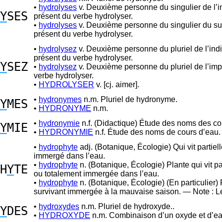
•
hydrolyses
v. Deuxième personne du singulier de l’in
Y
SES
présent du verbe hydrolyser.
•
hydrolyses
v. Deuxième personne du singulier du sub
présent du verbe hydrolyser.
•
hydrolysez
v. Deuxième personne du pluriel de l’indi
présent du verbe hydrolyser.
Y
SEZ
•
hydrolysez
v. Deuxième personne du pluriel de l’impé
verbe hydrolyser.
•
HYDROLYSER
v. [cj. aimer].
•
hydronymes
n.m. Pluriel de hydronyme.
Y
MES
•
HYDRONYME
n.m.
•
hydronymie
n.f. (Didactique) Étude des noms des co
Y
MIE
•
HYDRONYMIE
n.f. Étude des noms de cours d’eau.
•
hydrophyte
adj. (Botanique, Écologie) Qui vit partie
immergé dans l’eau.
•
hydrophyte
n. (Botanique, Écologie) Plante qui vit pa
H
Y
TE
ou totalement immergée dans l’eau.
•
hydrophyte
n. (Botanique, Écologie) (En particulier)
survivant immergée à la mauvaise saison. — Note : 
•
hydroxydes
n.m. Pluriel de hydroxyde..
Y
DES
•
HYDROXYDE
n.m. Combinaison d’un oxyde et d’ea