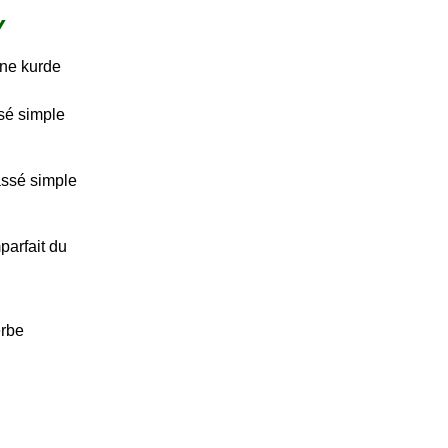
Y
ine kurde
sé simple
assé simple
parfait du
erbe