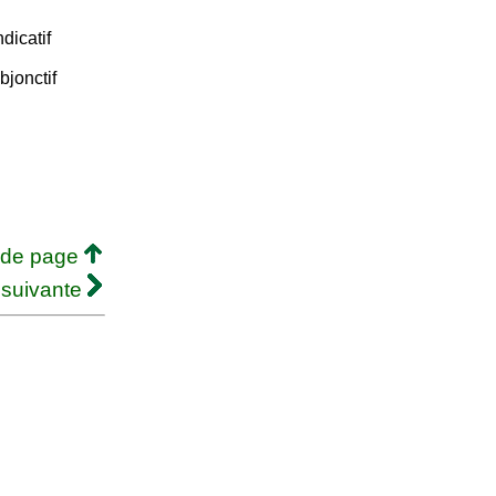
dicatif
jonctif
 de page
 suivante