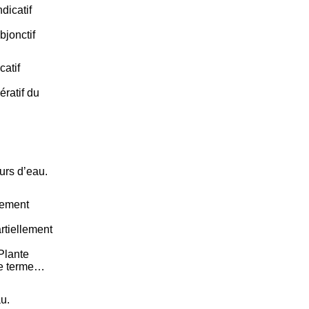
dicatif
jonctif
catif
ratif du
urs d’eau.
llement
rtiellement
 Plante
Le terme…
u.