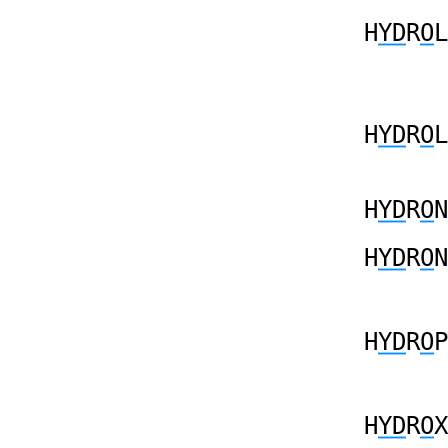
H
YD
R
O
L
H
YD
R
O
L
H
YD
R
O
N
H
YD
R
O
N
H
YD
R
O
P
H
YD
R
O
X