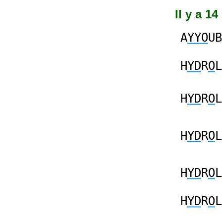
Il y a 1
A
YYO
UB
H
YD
R
O
L
H
YD
R
O
L
H
YD
R
O
L
H
YD
R
O
L
H
YD
R
O
L