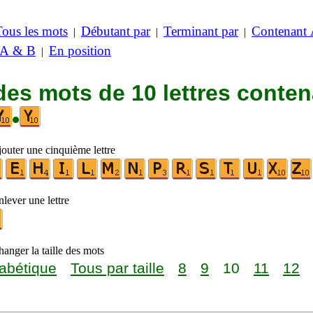
Tous les mots
Débutant par
Terminant par
Contenant
|
|
|
 A & B
En position
|
des mots de 10 lettres conte
•
jouter une cinquième lettre
lever une lettre
anger la taille des mots
abétique
Tous par taille
8
9
10
11
12