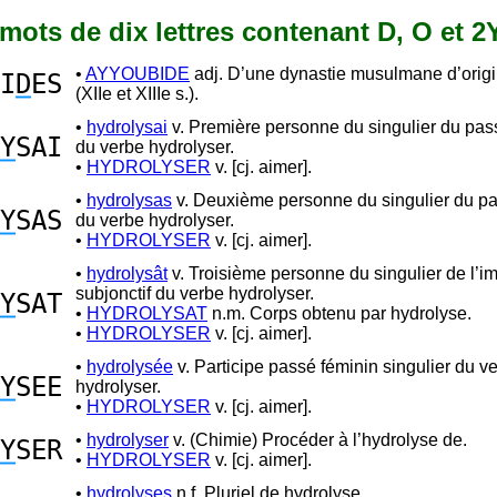
4 mots de dix lettres contenant D, O et 2
•
AYYOUBIDE
adj. D’une dynastie musulmane d’orig
I
D
ES
(XIIe et XIIIe s.).
•
hydrolysai
v. Première personne du singulier du pas
Y
SAI
du verbe hydrolyser.
•
HYDROLYSER
v. [cj. aimer].
•
hydrolysas
v. Deuxième personne du singulier du p
Y
SAS
du verbe hydrolyser.
•
HYDROLYSER
v. [cj. aimer].
•
hydrolysât
v. Troisième personne du singulier de l’im
subjonctif du verbe hydrolyser.
Y
SAT
•
HYDROLYSAT
n.m. Corps obtenu par hydrolyse.
•
HYDROLYSER
v. [cj. aimer].
•
hydrolysée
v. Participe passé féminin singulier du v
Y
SEE
hydrolyser.
•
HYDROLYSER
v. [cj. aimer].
•
hydrolyser
v. (Chimie) Procéder à l’hydrolyse de.
Y
SER
•
HYDROLYSER
v. [cj. aimer].
•
hydrolyses
n.f. Pluriel de hydrolyse.