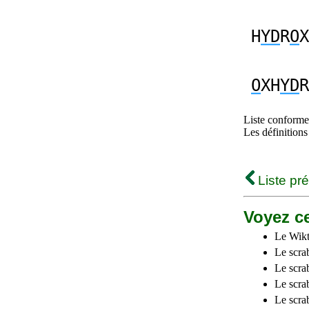
H
YD
R
O
X
O
XH
YD
R
Liste conforme 
Les définitions
Liste pr
Voyez ce
Le Wikt
Le scra
Le scra
Le scrab
Le scra