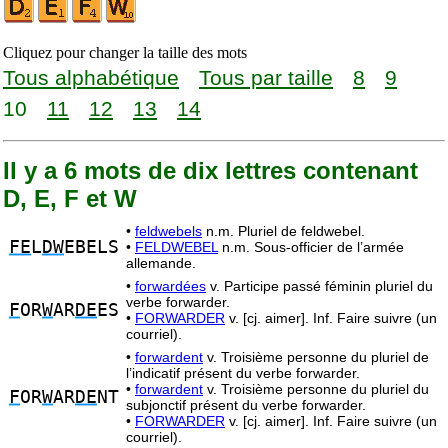
Cliquez pour changer la taille des mots
Tous alphabétique
Tous par taille
8
9
10
11
12
13
14
Il y a 6 mots de dix lettres contenant
D, E, F et W
•
feldwebels
n.m. Pluriel de feldwebel.
FE
L
DW
EBELS
•
FELDWEBEL
n.m. Sous-officier de l’armée
allemande.
•
forwardées
v. Participe passé féminin pluriel du
verbe forwarder.
F
OR
W
AR
DE
ES
•
FORWARDER
v. [cj. aimer]. Inf. Faire suivre (un
courriel).
•
forwardent
v. Troisième personne du pluriel de
l’indicatif présent du verbe forwarder.
•
forwardent
v. Troisième personne du pluriel du
F
OR
W
AR
DE
NT
subjonctif présent du verbe forwarder.
•
FORWARDER
v. [cj. aimer]. Inf. Faire suivre (un
courriel).