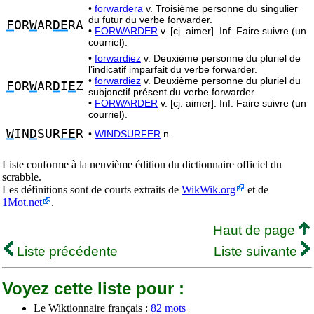
•
forwardera
v. Troisième personne du singulier
du futur du verbe forwarder.
F
OR
W
AR
DE
RA
•
FORWARDER
v. [cj. aimer]. Inf. Faire suivre (un
courriel).
•
forwardiez
v. Deuxième personne du pluriel de
l’indicatif imparfait du verbe forwarder.
•
forwardiez
v. Deuxième personne du pluriel du
F
OR
W
AR
D
I
E
Z
subjonctif présent du verbe forwarder.
•
FORWARDER
v. [cj. aimer]. Inf. Faire suivre (un
courriel).
W
IN
D
SUR
FE
R
•
WINDSURFER
n.
Liste conforme à la neuvième édition du dictionnaire officiel du
scrabble.
Les définitions sont de courts extraits de
WikWik.org
et de
1Mot.net
.
Haut de page
Liste précédente
Liste suivante
Voyez cette liste pour :
Le Wiktionnaire français :
82 mots