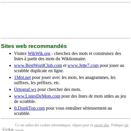
Sites web recommandés
Visitez
WikWik.org
- cherchez des mots et construisez des
listes à partir des mots du Wiktionnaire.
www.BestWordClub.com
et
www.Jette7.com
pour jouer au
scrabble duplicate en ligne.
1Mot.net
pour jouer avec les mots, les anagrammes, les
suffixes, les préfixes, etc.
Ortograf.ws
pour chercher des mots.
www.ListesDeMots.com
pour des listes de mots utiles au jeu
de scrabble.
fr.DupliTop.com
pour vous entraîner sérieusement au
scrabble.
Ce site utilise des cookies informatiques, cliquez pour en
savoir plus
. Politique
vie
privée
.