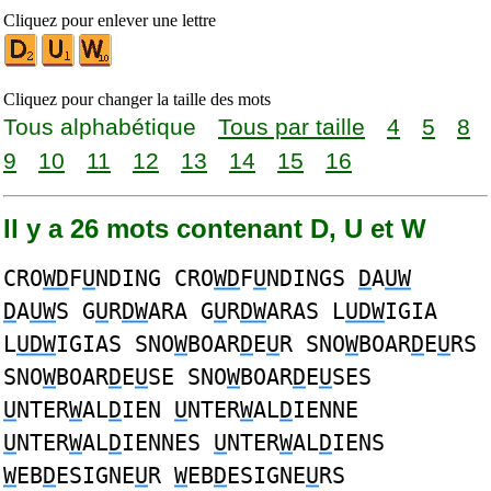
Cliquez pour enlever une lettre
Cliquez pour changer la taille des mots
Tous alphabétique
Tous par taille
4
5
8
9
10
11
12
13
14
15
16
Il y a 26 mots contenant D, U et W
CRO
WD
F
U
NDING CRO
WD
F
U
NDINGS
D
A
UW
D
A
UW
S G
U
R
DW
ARA G
U
R
DW
ARAS L
UDW
IGIA
L
UDW
IGIAS SNO
W
BOAR
D
E
U
R SNO
W
BOAR
D
E
U
RS
SNO
W
BOAR
D
E
U
SE SNO
W
BOAR
D
E
U
SES
U
NTER
W
AL
D
IEN
U
NTER
W
AL
D
IENNE
U
NTER
W
AL
D
IENNES
U
NTER
W
AL
D
IENS
W
EB
D
ESIGNE
U
R
W
EB
D
ESIGNE
U
RS