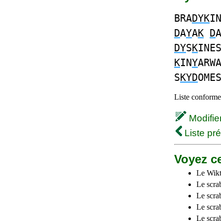
BRA
DYK
I
D
A
Y
A
K
D
DY
S
K
INE
K
IN
Y
ARW
S
KYD
OME
Liste conforme 
Modifier 
Liste pr
Voyez ce
Le Wikt
Le scra
Le scra
Le scrab
Le scra