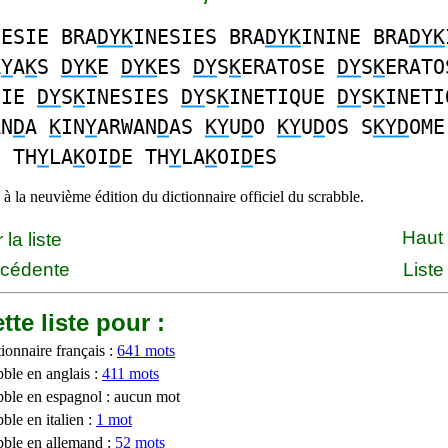
NESIE BRA
DYK
INESIES BRA
DYK
ININE BRA
DYK
A
Y
A
K
S
DYK
E
DYK
ES
DY
S
K
ERATOSE
DY
S
K
ERATO
SIE
DY
S
K
INESIES
DY
S
K
INETIQUE
DY
S
K
INETI
AN
D
A
K
IN
Y
ARWAN
D
AS
KY
U
D
O
KY
U
D
OS S
KYD
OME
S TH
Y
LA
K
OI
D
E TH
Y
LA
K
OI
D
ES
à la neuvième édition du dictionnaire officiel du scrabble.
Haut
la liste
écédente
Liste
tte liste pour :
ionnaire français :
641 mots
bble en anglais :
411 mots
bble en espagnol : aucun mot
ble en italien :
1 mot
bble en allemand :
52 mots