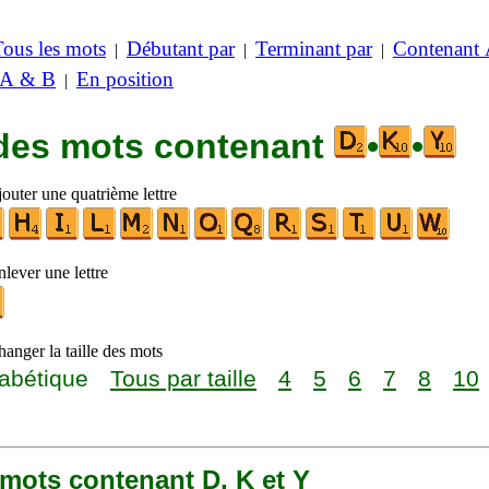
Tous les mots
Débutant par
Terminant par
Contenant
|
|
|
 A & B
En position
|
 des mots contenant
•
•
outer une quatrième lettre
lever une lettre
anger la taille des mots
abétique
Tous par taille
4
5
6
7
8
10
2 mots contenant D, K et Y