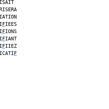
ISAIT
RISERA
IATION
I
F
IEES
I
F
IONS
I
F
IANT
I
F
IIEZ
ICATI
F