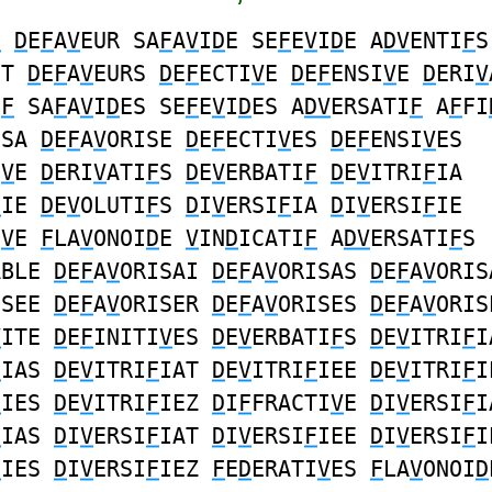
F
D
E
F
A
V
EUR SA
F
A
V
I
D
E SE
F
E
V
I
D
E A
DV
ENTI
F
S
IT
D
E
F
A
V
EURS
D
E
F
ECTI
V
E
D
E
F
ENSI
V
E
D
ERI
V
I
F
SA
F
A
V
I
D
ES SE
F
E
V
I
D
ES A
DV
ERSATI
F
A
F
FI
ISA
D
E
F
A
V
ORISE
D
E
F
ECTI
V
ES
D
E
F
ENSI
V
ES
I
V
E
D
ERI
V
ATI
F
S
D
E
V
ERBATI
F
D
E
V
ITRI
F
IA
F
IE
D
E
V
OLUTI
F
S
D
I
V
ERSI
F
IA
D
I
V
ERSI
F
IE
I
V
E
F
LA
V
ONOI
D
E
V
IN
D
ICATI
F
A
DV
ERSATI
F
S
ABLE
D
E
F
A
V
ORISAI
D
E
F
A
V
ORISAS
D
E
F
A
V
ORIS
ISEE
D
E
F
A
V
ORISER
D
E
F
A
V
ORISES
D
E
F
A
V
ORIS
V
ITE
D
E
F
INITI
V
ES
D
E
V
ERBATI
F
S
D
E
V
ITRI
F
I
F
IAS
D
E
V
ITRI
F
IAT
D
E
V
ITRI
F
IEE
D
E
V
ITRI
F
I
F
IES
D
E
V
ITRI
F
IEZ
D
I
F
FRACTI
V
E
D
I
V
ERSI
F
I
F
IAS
D
I
V
ERSI
F
IAT
D
I
V
ERSI
F
IEE
D
I
V
ERSI
F
I
F
IES
D
I
V
ERSI
F
IEZ
F
E
D
ERATI
V
ES
F
LA
V
ONOI
D