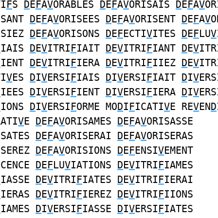
TI
F
S
D
E
F
A
V
ORABLES
D
E
F
A
V
ORISAIS
D
E
F
A
V
OR
ISANT
D
E
F
A
V
ORISEES
D
E
F
A
V
ORISENT
D
E
F
A
V
O
ISIEZ
D
E
F
A
V
ORISONS
D
E
F
ECTI
V
ITES
D
E
F
LU
V
F
IAIS
D
E
V
ITRI
F
IAIT
D
E
V
ITRI
F
IANT
D
E
V
ITR
F
IENT
D
E
V
ITRI
F
IERA
D
E
V
ITRI
F
IIEZ
D
E
V
ITR
TI
V
ES
D
I
V
ERSI
F
IAIS
D
I
V
ERSI
F
IAIT
D
I
V
ERS
F
IEES
D
I
V
ERSI
F
IENT
D
I
V
ERSI
F
IERA
D
I
V
ERS
F
IONS
D
I
V
ERSI
F
ORME MO
D
I
F
ICATI
V
E RE
V
EN
D
RATI
V
E
D
E
F
A
V
ORISAMES
D
E
F
A
V
ORISASSE
ISATES
D
E
F
A
V
ORISERAI
D
E
F
A
V
ORISERAS
ISEREZ
D
E
F
A
V
ORISIONS
D
E
F
ENSI
V
EMENT
SCENCE
D
E
F
LU
V
IATIONS
D
E
V
ITRI
F
IAMES
F
IASSE
D
E
V
ITRI
F
IATES
D
E
V
ITRI
F
IERAI
F
IERAS
D
E
V
ITRI
F
IEREZ
D
E
V
ITRI
F
IIONS
F
IAMES
D
I
V
ERSI
F
IASSE
D
I
V
ERSI
F
IATES