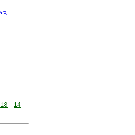
 AB
|
13
14