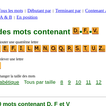
Tous les mots
Débutant par
Terminant par
Contenant
|
|
|
 A & B
En position
|
 des mots contenant
•
•
outer une quatrième lettre
lever une lettre
anger la taille des mots
abétique
Tous par taille
8
9
10
11
12
70 mots contenant D, F et V