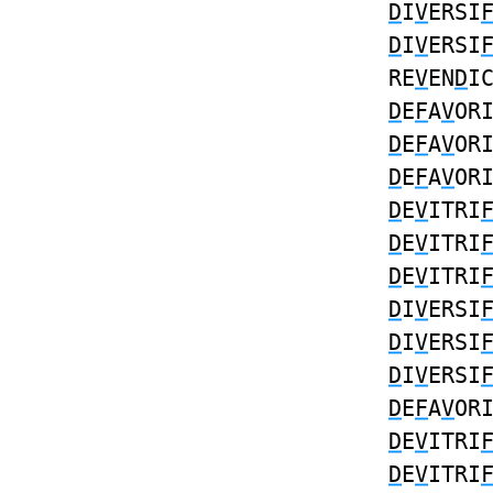
D
I
V
ERSI
D
I
V
ERSI
RE
V
EN
D
I
D
E
F
A
V
OR
D
E
F
A
V
OR
D
E
F
A
V
OR
D
E
V
ITRI
D
E
V
ITRI
D
E
V
ITRI
D
I
V
ERSI
D
I
V
ERSI
D
I
V
ERSI
D
E
F
A
V
OR
D
E
V
ITRI
D
E
V
ITRI