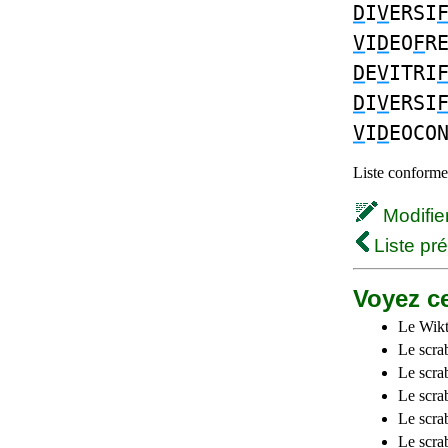
D
I
V
ERSI
V
I
D
EO
F
R
D
E
V
ITRI
D
I
V
ERSI
V
I
D
EOCO
Liste conforme 
Modifier 
Liste pr
Voyez ce
Le Wikt
Le scra
Le scra
Le scrab
Le scra
Le scra