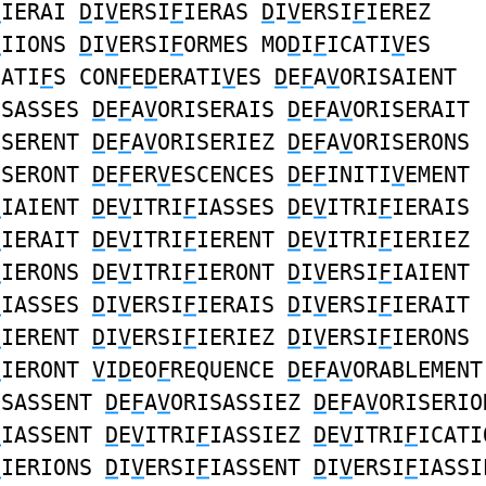
F
IERAI
D
I
V
ERSI
F
IERAS
D
I
V
ERSI
F
IEREZ
F
IIONS
D
I
V
ERSI
F
ORMES MO
D
I
F
ICATI
V
ES
CATI
F
S CON
F
E
D
ERATI
V
ES
D
E
F
A
V
ORISAIENT
ISASSES
D
E
F
A
V
ORISERAIS
D
E
F
A
V
ORISERAIT
ISERENT
D
E
F
A
V
ORISERIEZ
D
E
F
A
V
ORISERONS
ISERONT
D
E
F
ER
V
ESCENCES
D
E
F
INITI
V
EMENT
F
IAIENT
D
E
V
ITRI
F
IASSES
D
E
V
ITRI
F
IERAIS
F
IERAIT
D
E
V
ITRI
F
IERENT
D
E
V
ITRI
F
IERIEZ
F
IERONS
D
E
V
ITRI
F
IERONT
D
I
V
ERSI
F
IAIENT
F
IASSES
D
I
V
ERSI
F
IERAIS
D
I
V
ERSI
F
IERAIT
F
IERENT
D
I
V
ERSI
F
IERIEZ
D
I
V
ERSI
F
IERONS
F
IERONT
V
I
D
EO
F
REQUENCE
D
E
F
A
V
ORABLEMENT
ISASSENT
D
E
F
A
V
ORISASSIEZ
D
E
F
A
V
ORISERIO
F
IASSENT
D
E
V
ITRI
F
IASSIEZ
D
E
V
ITRI
F
ICATI
F
IERIONS
D
I
V
ERSI
F
IASSENT
D
I
V
ERSI
F
IASSI