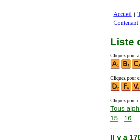
Accueil
|
Contenant
Liste
Cliquez pour aj
Cliquez pour en
Cliquez pour ch
Tous alph
15
16
Il y a 1