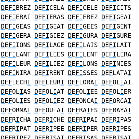
D
E
FI
BREZ
D
E
FI
CELA
D
E
FI
CELE
D
E
FI
CITS
D
E
FI
ERAI
D
E
FI
ERAS
D
E
FI
EREZ
D
E
FI
GEAI
D
E
FI
GEAS
D
E
FI
GEAT
D
E
FI
GEES
D
E
FI
GENT
D
E
FI
GERA
D
E
FI
GIEZ
D
E
FI
GURA
D
E
FI
GURE
D
E
FI
IONS
D
E
FI
LAGE
D
E
FI
LAIS
D
E
FI
LAIT
D
E
FI
LANT
D
E
FI
LEES
D
E
FI
LENT
D
E
FI
LERA
D
E
FI
LEUR
D
E
FI
LIEZ
D
E
FI
LONS
D
E
FI
NIES
D
E
FI
NIRA
D
E
FI
RENT
D
E
FI
SSES
D
E
F
LATA
I
D
E
F
LECH
I
D
E
F
LEUR
I
D
E
F
LORA
I
D
E
F
OL
I
AI
D
E
F
OL
I
AS
D
E
F
OL
I
AT
D
E
F
OL
I
EE
D
E
F
OL
I
ER
D
E
F
OL
I
ES
D
E
F
OL
I
EZ
D
E
F
ONCA
I
D
E
F
ORCA
I
D
E
F
ORMA
I
D
E
F
OULA
I
D
E
F
RA
I
ES
D
E
F
RAYA
I
D
E
F
R
I
CHA
D
E
F
R
I
CHE
D
E
F
R
I
PAI
D
E
F
R
I
PAS
D
E
F
R
I
PAT
D
E
F
R
I
PEE
D
E
F
R
I
PER
D
E
F
R
I
PES
D
E
F
R
I
PEZ
D
E
F
R
I
SAI
D
E
F
R
I
SAS
D
E
F
R
I
SAT