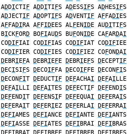
A
D
D
I
CTI
F
A
D
D
I
TI
F
S A
D
ESS
IF
S A
D
HES
IF
S
A
D
JECT
IF
A
D
OPT
IF
S A
D
VENT
IF
A
F
FA
DI
ES
A
F
FA
DI
RA A
F
F
ID
EES AL
F
EN
ID
E AU
DI
TI
F
S
B
I
CK
F
OR
D
BO
FI
AU
D
S BU
F
ON
ID
E CA
F
AR
D
A
I
CO
DIF
IAI CO
DIF
IAS CO
DIF
IAT CO
DIF
IEE
CO
DIF
IER CO
DIF
IES CO
DIF
IEZ CO
F
ON
D
A
I
D
EBR
I
E
F
A
D
EBR
I
E
F
E
D
EBR
I
E
F
S
D
ECEPT
IF
D
EC
I
SI
F
S
D
ECO
IF
FA
D
ECO
IF
FE
D
ECON
FI
S
D
ECON
FI
T
D
EDUCT
IF
D
E
F
ACHA
I
D
E
F
A
I
LLE
D
E
F
A
I
LLI
D
E
F
A
I
TES
D
E
F
ECT
I
F
D
E
F
END
I
S
D
E
F
END
I
T
D
E
F
ENS
I
F
D
E
F
EQUA
I
D
E
F
ERA
I
S
D
E
F
ERA
I
T
D
E
F
ER
I
EZ
D
E
F
ERLA
I
D
E
F
ERRA
I
D
E
FI
AMES
D
E
FI
ANCE
D
E
FI
ANTE
D
E
FI
ANTS
D
E
FI
ASSE
D
E
FI
ATES
D
E
FI
BRAI
D
E
FI
BRAS
D
E
FI
BRAT
D
E
FI
BREE
D
E
FI
BRER
D
E
FI
BRES