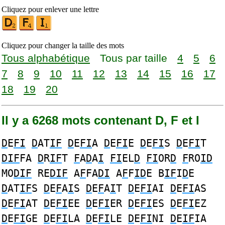
Cliquez pour enlever une lettre
Cliquez pour changer la taille des mots
Tous alphabétique
Tous par taille
4
5
6
7
8
9
10
11
12
13
14
15
16
17
18
19
20
Il y a 6268 mots contenant D, F et I
D
E
FI
D
AT
IF
D
E
FI
A
D
E
FI
E
D
E
FI
S
D
E
FI
T
DIF
FA
D
R
IF
T
F
A
D
A
I
FI
EL
D
FI
OR
D
F
RO
ID
MO
DIF
RE
DIF
A
F
FA
DI
A
F
F
ID
E B
IF
I
D
E
D
AT
IF
S
D
E
F
A
I
S
D
E
F
A
I
T
D
E
FI
AI
D
E
FI
AS
D
E
FI
AT
D
E
FI
EE
D
E
FI
ER
D
E
FI
ES
D
E
FI
EZ
D
E
FI
GE
D
E
FI
LA
D
E
FI
LE
D
E
FI
NI
D
E
IF
IA