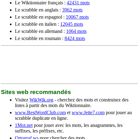
Le Wiktionnaire français :
42431 mots
Le scrabble en anglais :
3962 mots
Le scrabble en espagnol :
10067 mots
Le scrabble en italien :
12045 mots
Le scrabble en allemand :
1064 mots
Le scrabble en roumain :
8424 mots
Sites web recommandés
Visitez
WikWik.org
- cherchez des mots et construisez des
listes à partir des mots du Wiktionnaire.
www.BestWordClub.com
et
www.Jette7.com
pour jouer au
scrabble duplicate en ligne.
1Mot.net
pour jouer avec les mots, les anagrammes, les
suffixes, les préfixes, etc.
Ortograf.ws
pour chercher des mots.