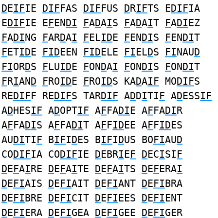
D
E
IF
IE
DIF
FAS
DIF
FUS
D
R
IF
TS E
DIF
IA
E
DIF
IE E
F
EN
DI
F
A
D
A
I
S
F
A
D
A
I
T
F
A
DI
EZ
F
A
DI
NG
F
AR
D
A
I
F
EL
ID
E
F
EN
DI
S
F
EN
DI
T
F
ET
ID
E
FID
EEN
FID
ELE
FI
EL
D
S
FI
NAU
D
FI
OR
D
S
F
LU
ID
E
F
ON
D
A
I
F
ON
DI
S
F
ON
DI
T
F
R
I
AN
D
F
RO
ID
E
F
RO
ID
S KA
D
A
IF
MO
DIF
S
RE
DIF
F RE
DIF
S TAR
DIF
A
D
D
I
TI
F
A
D
ESS
IF
A
D
HES
IF
A
D
OPT
IF
A
F
FA
DI
E A
F
FA
DI
R
A
F
FA
DI
S A
F
FA
DI
T A
F
F
ID
EE A
F
F
ID
ES
AU
DI
TI
F
B
IF
I
D
ES B
IF
I
D
US BO
FI
AU
D
CO
DIF
IA CO
DIF
IE
D
EBR
I
E
F
D
EC
I
SI
F
D
E
F
A
I
RE
D
E
F
A
I
TE
D
E
F
A
I
TS
D
E
F
ERA
I
D
E
FI
AIS
D
E
FI
AIT
D
E
FI
ANT
D
E
FI
BRA
D
E
FI
BRE
D
E
FI
CIT
D
E
FI
EES
D
E
FI
ENT
D
E
FI
ERA
D
E
FI
GEA
D
E
FI
GEE
D
E
FI
GER