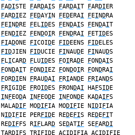
F
A
DI
STE
F
AR
D
A
I
S
F
AR
D
A
I
T
F
AR
DI
ER
F
AR
DI
EZ
F
E
D
AY
I
N
F
E
D
ERA
I
F
E
I
N
D
RA
F
E
I
N
D
RE
F
EL
ID
ES
F
EN
D
A
I
S
F
EN
D
A
I
T
F
EN
DI
EZ
F
EN
D
O
I
R
F
EN
D
RA
I
F
ET
ID
ES
FI
A
D
ONE
FI
COI
D
E
FID
EENS
FID
ELES
FID
JIEN
FID
UCIE
FI
NAU
D
E
FI
NAU
D
S
F
L
I
CAR
D
F
LU
ID
ES
F
O
I
RA
D
E
F
ON
D
A
I
S
F
ON
D
A
I
T
F
ON
DI
EZ
F
ON
D
O
I
R
F
ON
D
RA
I
F
OR
DI
EN
F
RAU
D
A
I
F
R
I
AN
D
E
F
R
I
AN
D
S
F
R
I
GI
D
E
F
RO
ID
ES
F
RON
D
A
I
HA
F
S
ID
E
I
N
F
EO
D
A
I
N
F
EO
D
E
I
N
F
ON
D
E KA
D
A
IF
S
MALA
DIF
MO
DIF
IA MO
DIF
IE N
ID
I
F
IA
N
ID
I
F
IE PER
FID
E RE
D
E
FI
S RE
D
E
FI
T
RE
DIF
FS R
IF
LAR
D
SE
D
AT
IF
SE
F
AR
DI
TAR
DIF
S TR
IF
I
D
E AC
ID
I
F
IA AC
ID
I
F
IE