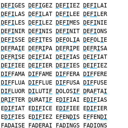
D
E
FI
GES
D
E
FI
GEZ
D
E
FI
IEZ
D
E
FI
LAI
D
E
FI
LAS
D
E
FI
LAT
D
E
FI
LEE
D
E
FI
LER
D
E
FI
LES
D
E
FI
LEZ
D
E
FI
MES
D
E
FI
NIE
D
E
FI
NIR
D
E
FI
NIS
D
E
FI
NIT
D
E
FI
ONS
D
E
FI
SSE
D
E
FI
TES
D
E
F
OL
I
A
D
E
F
OL
I
E
D
E
F
RA
I
E
D
E
F
R
I
PA
D
E
F
R
I
PE
D
E
F
R
I
SA
D
E
F
R
I
SE
D
E
IF
IAI
D
E
IF
IAS
D
E
IF
IAT
D
E
IF
IEE
D
E
IF
IER
D
E
IF
IES
D
E
IF
IEZ
DIF
FAMA
DIF
FAME
DIF
FERA
DIF
FERE
DIF
FLUA
DIF
FLUE
DIF
FUSA
DIF
FUSE
DIF
LUOR
DI
LUTI
F
D
OLOS
IF
D
RA
F
TA
I
D
R
IF
TER
D
URAT
IF
E
DIF
IAI E
DIF
IAS
E
DIF
IAT E
DIF
ICE E
DIF
IEE E
DIF
IER
E
DIF
IES E
DIF
IEZ E
F
EN
DI
S E
F
FEN
DI
F
A
D
A
I
SE
F
A
D
ERA
I
F
A
DI
NGS
F
A
DI
ONS