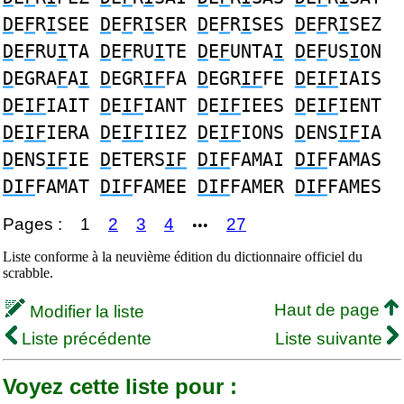
D
E
F
R
I
SEE
D
E
F
R
I
SER
D
E
F
R
I
SES
D
E
F
R
I
SEZ
D
E
F
RU
I
TA
D
E
F
RU
I
TE
D
E
F
UNTA
I
D
E
F
US
I
ON
D
EGRA
F
A
I
D
EGR
IF
FA
D
EGR
IF
FE
D
E
IF
IAIS
D
E
IF
IAIT
D
E
IF
IANT
D
E
IF
IEES
D
E
IF
IENT
D
E
IF
IERA
D
E
IF
IIEZ
D
E
IF
IONS
D
ENS
IF
IA
D
ENS
IF
IE
D
ETERS
IF
DIF
FAMAI
DIF
FAMAS
DIF
FAMAT
DIF
FAMEE
DIF
FAMER
DIF
FAMES
Pages :
1
2
3
4
27
•••
Liste conforme à la neuvième édition du dictionnaire officiel du
scrabble.
Haut de page
Modifier la liste
Liste précédente
Liste suivante
Voyez cette liste pour :