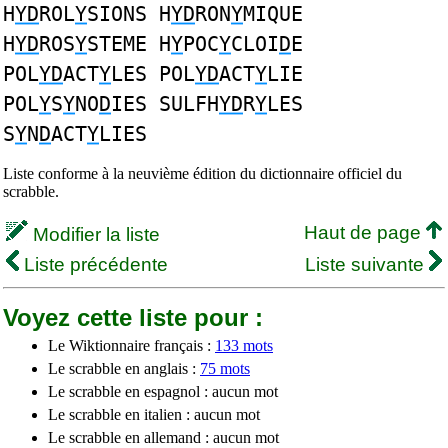
H
YD
ROL
Y
SIONS H
YD
RON
Y
MIQUE
H
YD
ROS
Y
STEME H
Y
POC
Y
CLOI
D
E
POL
YD
ACT
Y
LES POL
YD
ACT
Y
LIE
POL
Y
S
Y
NO
D
IES SULFH
YD
R
Y
LES
S
Y
N
D
ACT
Y
LIES
Liste conforme à la neuvième édition du dictionnaire officiel du
scrabble.
Haut de page
Modifier la liste
Liste précédente
Liste suivante
Voyez cette liste pour :
Le Wiktionnaire français :
133 mots
Le scrabble en anglais :
75 mots
Le scrabble en espagnol : aucun mot
Le scrabble en italien : aucun mot
Le scrabble en allemand : aucun mot