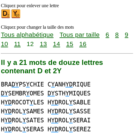
Cliquez pour enlever une lettre
Cliquez pour changer la taille des mots
Tous alphabétique
Tous par taille
6
8
9
10
11
12
13
14
15
16
Il y a 21 mots de douze lettres
contenant D et 2Y
BRA
DY
PS
Y
CHIE C
Y
ANH
YD
RIQUE
DY
SEMBR
Y
OMES
DY
STH
Y
MIQUES
H
YD
ROCOT
Y
LES H
YD
ROL
Y
SABLE
H
YD
ROL
Y
SAMES H
YD
ROL
Y
SASSE
H
YD
ROL
Y
SATES H
YD
ROL
Y
SERAI
H
YD
ROL
Y
SERAS H
YD
ROL
Y
SEREZ