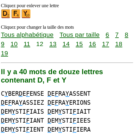
Cliquez pour enlever une lettre
Cliquez pour changer la taille des mots
Tous alphabétique
Tous par taille
6
7
8
9
10
11
12
13
14
15
16
17
18
19
Il y a 40 mots de douze lettres
contenant D, F et Y
C
Y
BER
D
E
F
ENSE
D
E
F
RA
Y
ASSENT
D
E
F
RA
Y
ASSIEZ
D
E
F
RA
Y
ERIONS
D
EM
Y
STI
F
IAIS
D
EM
Y
STI
F
IAIT
D
EM
Y
STI
F
IANT
D
EM
Y
STI
F
IEES
D
EM
Y
STI
F
IENT
D
EM
Y
STI
F
IERA