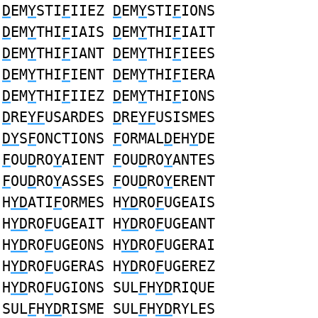
D
EM
Y
STI
F
IIEZ
D
EM
Y
STI
F
IONS
D
EM
Y
THI
F
IAIS
D
EM
Y
THI
F
IAIT
D
EM
Y
THI
F
IANT
D
EM
Y
THI
F
IEES
D
EM
Y
THI
F
IENT
D
EM
Y
THI
F
IERA
D
EM
Y
THI
F
IIEZ
D
EM
Y
THI
F
IONS
D
RE
YF
USARDES
D
RE
YF
USISMES
DY
S
F
ONCTIONS
F
ORMAL
D
EH
Y
DE
F
OU
D
RO
Y
AIENT
F
OU
D
RO
Y
ANTES
F
OU
D
RO
Y
ASSES
F
OU
D
RO
Y
ERENT
H
YD
ATI
F
ORMES H
YD
RO
F
UGEAIS
H
YD
RO
F
UGEAIT H
YD
RO
F
UGEANT
H
YD
RO
F
UGEONS H
YD
RO
F
UGERAI
H
YD
RO
F
UGERAS H
YD
RO
F
UGEREZ
H
YD
RO
F
UGIONS SUL
F
H
YD
RIQUE
SUL
F
H
YD
RISME SUL
F
H
YD
RYLES