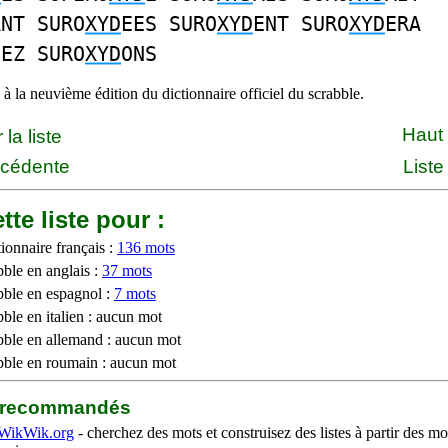
ANT SURO
XYD
EES SURO
XYD
ENT SURO
XYD
ERA
IEZ SURO
XYD
ONS
à la neuvième édition du dictionnaire officiel du scrabble.
Haut
la liste
écédente
Liste
tte liste pour :
ionnaire français :
136 mots
bble en anglais :
37 mots
bble en espagnol :
7 mots
ble en italien : aucun mot
bble en allemand : aucun mot
bble en roumain : aucun mot
b recommandés
WikWik.org
- cherchez des mots et construisez des listes à partir des mo